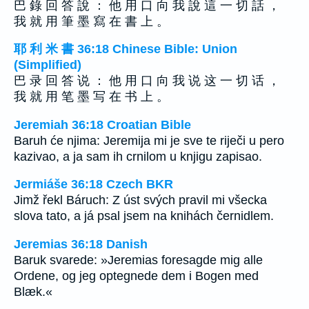
巴 錄 回 答 說 ： 他 用 口 向 我 說 這 一 切 話 ，
我 就 用 筆 墨 寫 在 書 上 。
耶 利 米 書 36:18 Chinese Bible: Union
(Simplified)
巴 录 回 答 说 ： 他 用 口 向 我 说 这 一 切 话 ，
我 就 用 笔 墨 写 在 书 上 。
Jeremiah 36:18 Croatian Bible
Baruh će njima: Jeremija mi je sve te riječi u pero
kazivao, a ja sam ih crnilom u knjigu zapisao.
Jermiáše 36:18 Czech BKR
Jimž řekl Báruch: Z úst svých pravil mi všecka
slova tato, a já psal jsem na knihách černidlem.
Jeremias 36:18 Danish
Baruk svarede: »Jeremias foresagde mig alle
Ordene, og jeg optegnede dem i Bogen med
Blæk.«