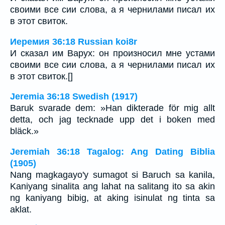
своими все сии слова, а я чернилами писал их
в этот свиток.
Иеремия 36:18 Russian koi8r
И сказал им Варух: он произносил мне устами
своими все сии слова, а я чернилами писал их
в этот свиток.[]
Jeremia 36:18 Swedish (1917)
Baruk svarade dem: »Han dikterade för mig allt
detta, och jag tecknade upp det i boken med
bläck.»
Jeremiah 36:18 Tagalog: Ang Dating Biblia
(1905)
Nang magkagayo'y sumagot si Baruch sa kanila,
Kaniyang sinalita ang lahat na salitang ito sa akin
ng kaniyang bibig, at aking isinulat ng tinta sa
aklat.