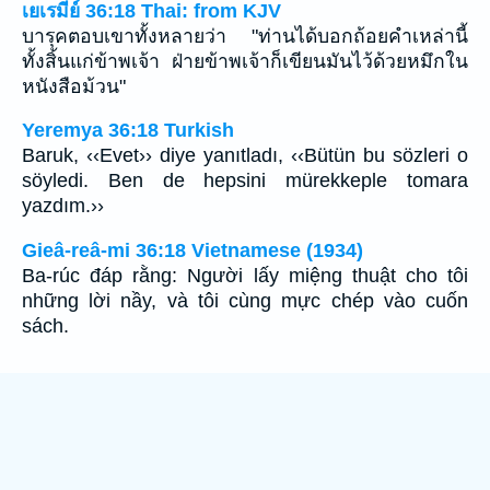
เยเรมีย์ 36:18 Thai: from KJV
บารุคตอบเขาทั้งหลายว่า "ท่านได้บอกถ้อยคำเหล่านี้
ทั้งสิ้นแก่ข้าพเจ้า ฝ่ายข้าพเจ้าก็เขียนมันไว้ด้วยหมึกใน
หนังสือม้วน"
Yeremya 36:18 Turkish
Baruk, ‹‹Evet›› diye yanıtladı, ‹‹Bütün bu sözleri o
söyledi. Ben de hepsini mürekkeple tomara
yazdım.››
Gieâ-reâ-mi 36:18 Vietnamese (1934)
Ba-rúc đáp rằng: Người lấy miệng thuật cho tôi
những lời nầy, và tôi cùng mực chép vào cuốn
sách.