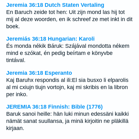
Jeremia 36:18 Dutch Staten Vertaling
En Baruch zeide tot hen: Uit zijn mond las hij tot
mij al deze woorden, en ik schreef ze met inkt in dit
boek.
Jeremiás 36:18 Hungarian: Karoli
És monda nékik Báruk: Szájával mondotta nékem
mind e szókat, én pedig beírtam e könyvbe
tintával.
Jeremia 36:18 Esperanto
Kaj Baruhx respondis al ili:El sia busxo li elparolis
al mi cxiujn tiujn vortojn, kaj mi skribis en la libron
per inko.
JEREMIA 36:18 Finnish: Bible (1776)
Baruk sanoi heille: hän luki minun edessäni kaikki
nämät sanat suullansa, ja minä kirjoitin ne pläkillä
kirjaan.