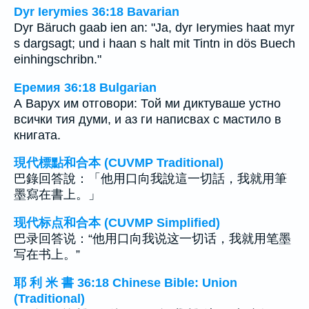
Dyr Ierymies 36:18 Bavarian
Dyr Bäruch gaab ien an: "Ja, dyr Ierymies haat myr
s dargsagt; und i haan s halt mit Tintn in dös Buech
einhingschribn."
Еремия 36:18 Bulgarian
А Варух им отговори: Той ми диктуваше устно
всички тия думи, и аз ги написвах с мастило в
книгата.
現代標點和合本 (CUVMP Traditional)
巴錄回答說：「他用口向我說這一切話，我就用筆
墨寫在書上。」
现代标点和合本 (CUVMP Simplified)
巴录回答说：“他用口向我说这一切话，我就用笔墨
写在书上。”
耶 利 米 書 36:18 Chinese Bible: Union
(Traditional)