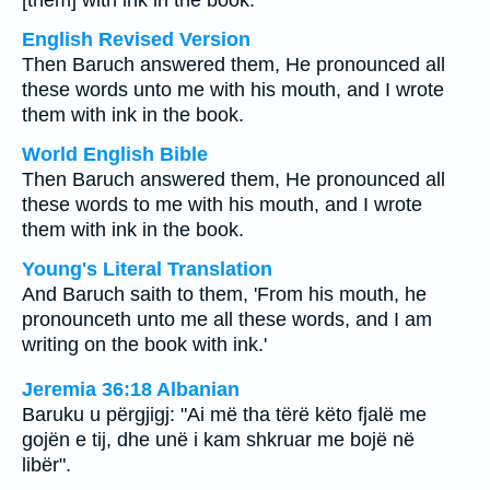
[them] with ink in the book.
English Revised Version
Then Baruch answered them, He pronounced all
these words unto me with his mouth, and I wrote
them with ink in the book.
World English Bible
Then Baruch answered them, He pronounced all
these words to me with his mouth, and I wrote
them with ink in the book.
Young's Literal Translation
And Baruch saith to them, 'From his mouth, he
pronounceth unto me all these words, and I am
writing on the book with ink.'
Jeremia 36:18 Albanian
Baruku u përgjigj: "Ai më tha tërë këto fjalë me
gojën e tij, dhe unë i kam shkruar me bojë në
libër".