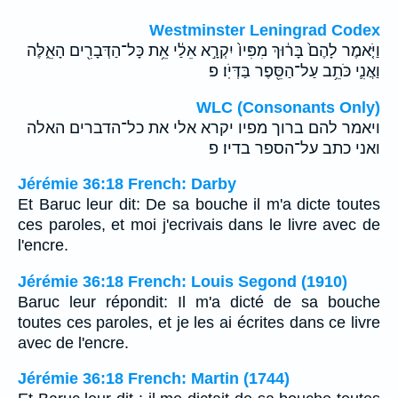
Westminster Leningrad Codex
וַיֹּ֤אמֶר לָהֶם֙ בָּר֔וּךְ מִפִּיו֙ יִקְרָ֣א אֵלַ֔י אֵ֥ת כָּל־הַדְּבָרִ֖ים הָאֵ֑לֶּה
וַאֲנִ֛י כֹּתֵ֥ב עַל־הַסֵּ֖פֶר בַּדְּיֹֽו׃ פ
WLC (Consonants Only)
ויאמר להם ברוך מפיו יקרא אלי את כל־הדברים האלה
ואני כתב על־הספר בדיו׃ פ
Jérémie 36:18 French: Darby
Et Baruc leur dit: De sa bouche il m'a dicte toutes
ces paroles, et moi j'ecrivais dans le livre avec de
l'encre.
Jérémie 36:18 French: Louis Segond (1910)
Baruc leur répondit: Il m'a dicté de sa bouche
toutes ces paroles, et je les ai écrites dans ce livre
avec de l'encre.
Jérémie 36:18 French: Martin (1744)