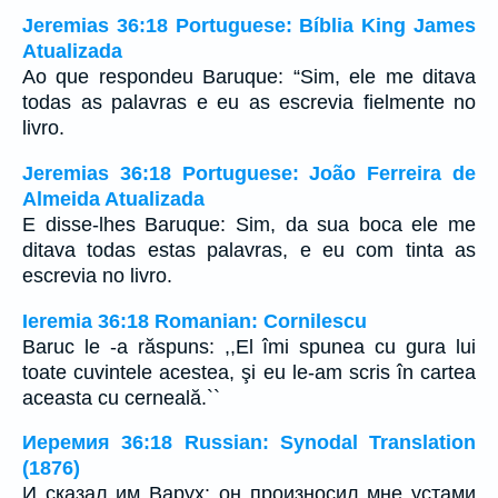
Jeremias 36:18 Portuguese: Bíblia King James
Atualizada
Ao que respondeu Baruque: “Sim, ele me ditava
todas as palavras e eu as escrevia fielmente no
livro.
Jeremias 36:18 Portuguese: João Ferreira de
Almeida Atualizada
E disse-lhes Baruque: Sim, da sua boca ele me
ditava todas estas palavras, e eu com tinta as
escrevia no livro.
Ieremia 36:18 Romanian: Cornilescu
Baruc le -a răspuns: ,,El îmi spunea cu gura lui
toate cuvintele acestea, şi eu le-am scris în cartea
aceasta cu cerneală.``
Иеремия 36:18 Russian: Synodal Translation
(1876)
И сказал им Варух: он произносил мне устами