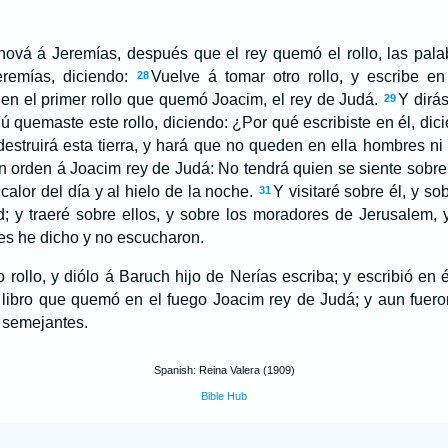
hová á Jeremías, después que el rey quemó el rollo, las pal
remías, diciendo:
Vuelve á tomar otro rollo, y escribe en
28
en el primer rollo que quemó Joacim, el rey de Judá.
Y dirá
29
ú quemaste este rollo, diciendo: ¿Por qué escribiste en él, dici
 destruirá esta tierra, y hará que no queden en ella hombres n
n orden á Joacim rey de Judá: No tendrá quien se siente sobre 
alor del día y al hielo de la noche.
Y visitaré sobre él, y so
31
d; y traeré sobre ellos, y sobre los moradores de Jerusalem, 
les he dicho y no escucharon.
 rollo, y diólo á Baruch hijo de Nerías escriba; y escribió en
l libro que quemó en el fuego Joacim rey de Judá; y aun fuero
 semejantes.
Spanish: Reina Valera (1909)
Bible Hub