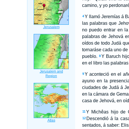
camino, y yo perdonar
Y llamó Jeremías á Ba
4
las palabras que Jeho
no puedo entrar en la
palabras de Jehová en
oídos de todo Judá qu
tornaráse cada uno de 
pueblo.
Y Baruch hij
8
en el libro las palabra
Y aconteció en el añ
9
ayuno en la presenci
ciudades de Judá á Je
en la cámara de Gemarí
casa de Jehová, en oíd
Y Michêas hijo de G
11
Descendió á la casa 
12
sentados, á saber: Eli