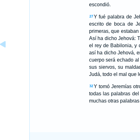
escondió.
Y fué palabra de Je
27
escrito de boca de Je
primeras, que estaban 
Así ha dicho Jehová: T
el rey de Babilonia, y
así ha dicho Jehová, e
cuerpo será echado al c
sus siervos, su malda
Judá, todo el mal que 
Y tomó Jeremías otro
32
todas las palabras de
muchas otras palabras