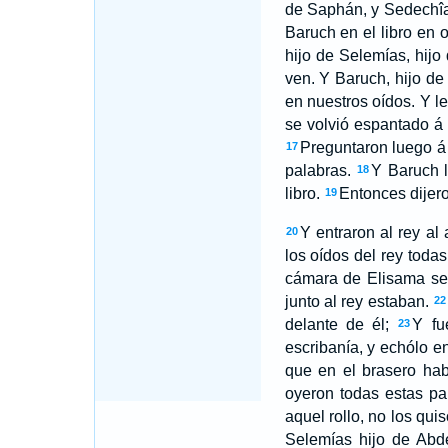
de Saphán, y Sedechîa
Baruch en el libro en 
hijo de Selemías, hijo
ven. Y Baruch, hijo de 
en nuestros oídos. Y l
se volvió espantado á
Preguntaron luego á
17
palabras.
Y Baruch l
18
libro.
Entonces dijero
19
Y entraron al rey al
20
los oídos del rey todas
cámara de Elisama secr
junto al rey estaban.
22
delante de él;
Y fu
23
escribanía, y echólo e
que en el brasero hab
oyeron todas estas pa
aquel rollo, no los quis
Selemías hijo de Abde