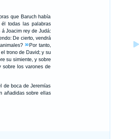
abras que Baruch había
 él todas las palabras
s á Joacim rey de Judá:
endo: De cierto, vendrá
i animales?
Por tanto,
30
el trono de David; y su
bre su simiente, y sobre
y sobre los varones de
 él de boca de Jeremías
n añadidas sobre ellas