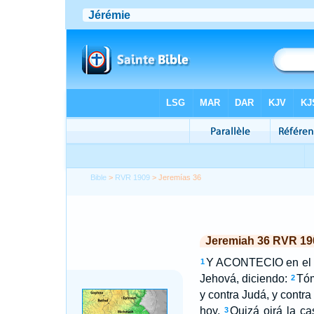
Bible
>
RVR 1909
> Jeremías 36
Jeremiah 36 RVR 19
Y ACONTECIO en el cu
1
Jehová, diciendo:
Tóm
2
y contra Judá, y contr
hoy.
Quizá oirá la c
3