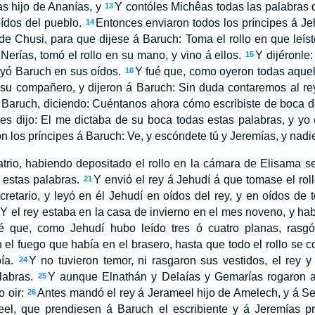
s hijo de Ananías, y
Y contóles Michêas todas las palabras 
13
oídos del pueblo.
Entonces enviaron todos los príncipes á Je
14
 de Chusi, para que dijese á Baruch: Toma el rollo en que leíst
Nerías, tomó el rollo en su mano, y vino á ellos.
Y dijéronle:
15
eyó Baruch en sus oídos.
Y fué que, como oyeron todas aquel
16
 su compañero, y dijeron á Baruch: Sin duda contaremos al rey
 Baruch, diciendo: Cuéntanos ahora cómo escribiste de boca d
es dijo: El me dictaba de su boca todas estas palabras, y yo e
n los príncipes á Baruch: Ve, y escóndete tú y Jeremías, y nadi
 atrio, habiendo depositado el rollo en la cámara de Elisama se
 estas palabras.
Y envió el rey á Jehudí á que tomase el roll
21
etario, y leyó en él Jehudí en oídos del rey, y en oídos de 
Y el rey estaba en la casa de invierno en el mes noveno, y ha
é que, como Jehudí hubo leído tres ó cuatro planas, rasgó
n el fuego que había en el brasero, hasta que todo el rollo se 
ía.
Y no tuvieron temor, ni rasgaron sus vestidos, el rey 
24
labras.
Y aunque Elnathán y Delaías y Gemarías rogaron 
25
o oir:
Antes mandó el rey á Jerameel hijo de Amelech, y á Sera
26
el, que prendiesen á Baruch el escribiente y á Jeremías p