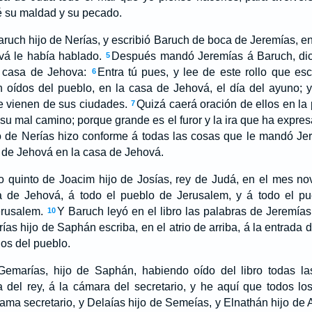
é su maldad y su pecado.
ruch hijo de Nerías, y escribió Baruch de boca de Jeremías, en 
vá le había hablado.
Después mandó Jeremías á Baruch, dic
5
 casa de Jehova:
Entra tú pues, y lee de este rollo que esc
6
 oídos del pueblo, en la casa de Jehová, el día del ayuno; y
e vienen de sus ciudades.
Quizá caerá oración de ellos en la
7
su mal camino; porque grande es el furor y la ira que ha expre
o de Nerías hizo conforme á todas las cosas que le mandó Jer
s de Jehová en la casa de Jehová.
o quinto de Joacim hijo de Josías, rey de Judá, en el mes n
a de Jehová, á todo el pueblo de Jerusalem, y á todo el pu
rusalem.
Y Baruch leyó en el libro las palabras de Jeremía
10
as hijo de Saphán escriba, en el atrio de arriba, á la entrada d
os del pueblo.
emarías, hijo de Saphán, habiendo oído del libro todas la
del rey, á la cámara del secretario, y he aquí que todos los
sama secretario, y Delaías hijo de Semeías, y Elnathán hijo de 