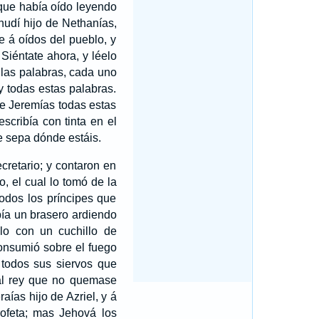
que había oído leyendo
hudí hijo de Nethanías,
e á oídos del pueblo, y
 Siéntate ahora, y léelo
las palabras, cada uno
 todas estas palabras.
e Jeremías todas estas
scribía con tinta en el
e sepa dónde estáis.
cretario; y contaron en
o, el cual lo tomó de la
todos los príncipes que
bía un brasero ardiendo
lo con un cuchillo de
consumió sobre el fuego
y todos sus siervos que
al rey que no quemase
ías hijo de Azriel, y á
rofeta; mas Jehová los