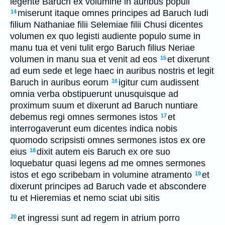
legente Baruch ex volumine in auribus populi
miserunt itaque omnes principes ad Baruch Iudi
14
filium Nathaniae filii Selemiae filii Chusi dicentes
volumen ex quo legisti audiente populo sume in
manu tua et veni tulit ergo Baruch filius Neriae
volumen in manu sua et venit ad eos
et dixerunt
15
ad eum sede et lege haec in auribus nostris et legit
Baruch in auribus eorum
igitur cum audissent
16
omnia verba obstipuerunt unusquisque ad
proximum suum et dixerunt ad Baruch nuntiare
debemus regi omnes sermones istos
et
17
interrogaverunt eum dicentes indica nobis
quomodo scripsisti omnes sermones istos ex ore
eius
dixit autem eis Baruch ex ore suo
18
loquebatur quasi legens ad me omnes sermones
istos et ego scribebam in volumine atramento
et
19
dixerunt principes ad Baruch vade et abscondere
tu et Hieremias et nemo sciat ubi sitis
et ingressi sunt ad regem in atrium porro
20