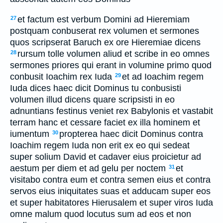
et factum est verbum Domini ad Hieremiam
27
postquam conbuserat rex volumen et sermones
quos scripserat Baruch ex ore Hieremiae dicens
rursum tolle volumen aliud et scribe in eo omnes
28
sermones priores qui erant in volumine primo quod
conbusit Ioachim rex Iuda
et ad Ioachim regem
29
Iuda dices haec dicit Dominus tu conbusisti
volumen illud dicens quare scripsisti in eo
adnuntians festinus veniet rex Babylonis et vastabit
terram hanc et cessare faciet ex illa hominem et
iumentum
propterea haec dicit Dominus contra
30
Ioachim regem Iuda non erit ex eo qui sedeat
super solium David et cadaver eius proicietur ad
aestum per diem et ad gelu per noctem
et
31
visitabo contra eum et contra semen eius et contra
servos eius iniquitates suas et adducam super eos
et super habitatores Hierusalem et super viros Iuda
omne malum quod locutus sum ad eos et non