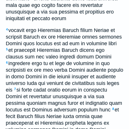
mala quae ego cogito facere eis revertatur
unusquisque a via sua pessima et propitius ero
iniquitati et peccato eorum
vocavit ergo Hieremias Baruch filium Neriae et
4
scripsit Baruch ex ore Hieremiae omnes sermones
Domini quos locutus est ad eum in volumine libri
et praecepit Hieremias Baruch dicens ego
5
clausus sum nec valeo ingredi domum Domini
ingredere ergo tu et lege de volumine in quo
6
scripsisti ex ore meo verba Domini audiente populo
in domo Domini in die ieiunii insuper et audiente
universo Iuda qui veniunt de civitatibus suis leges
eis
si forte cadat oratio eorum in conspectu
7
Domini et revertatur unusquisque a via sua
pessima quoniam magnus furor et indignatio quam
locutus est Dominus adversum populum hunc
et
8
fecit Baruch filius Neriae iuxta omnia quae
praeceperat ei Hieremias propheta legens ex