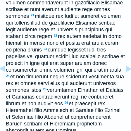
volumen commendaverunt in gazofilacio Elisamae
scribae et nuntiaverunt audiente rege omnes
sermones
misitque rex Iudi ut sumeret volumen
21
qui tollens illud de gazofilacio Elisamae scribae
legit audiente rege et universis principibus qui
stabant circa regem
rex autem sedebat in domo
22
hiemali in mense nono et posita erat arula coram
eo plena prunis
cumque legisset Iudi tres
23
pagellas vel quattuor scidit illud scalpello scribae et
proiecit in igne qui erat super arulam donec
consumeretur omne volumen igni qui erat in arula
et non timuerunt neque sciderunt vestimenta sua
24
rex et omnes servi eius qui audierunt universos
sermones istos
verumtamen Elnathan et Dalaias
25
et Gamarias contradixerunt regi ne conbureret
librum et non audivit eos
et praecepit rex
26
Hieremahel filio Ammelech et Saraiae filio Ezrihel
et Selemiae filio Abdehel ut conprehenderent
Baruch scribam et Hieremiam prophetam
abscondit autem eos Dominus