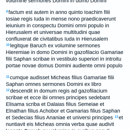
volumine sermones Domini in domo Domini
factum est autem in anno quinto Ioachim filii
9
Iosiae regis Iuda in mense nono praedicaverunt
ieiunium in conspectu Domini omni populo in
Hierusalem et universae multitudini quae
confluxerat de civitatibus Iuda in Hierusalem
legitque Baruch ex volumine sermones
10
Hieremiae in domo Domini in gazofilacio Gamariae
filii Saphan scribae in vestibulo superiori in introitu
portae novae domus Domini audiente omni populo
cumque audisset Micheas filius Gamariae filii
11
Saphan omnes sermones Domini ex libro
descendit in domum regis ad gazofilacium
12
scribae et ecce ibi omnes principes sedebant
Elisama scriba et Dalaias filius Semeiae et
Elnathan filius Achobor et Gamarias filius Saphan
et Sedecias filius Ananiae et universi principes
et
13
nuntiavit eis Micheas omnia verba quae audivit