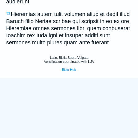
audierunt
Hieremias autem tulit volumen aliud et dedit illud
32
Baruch filio Neriae scribae qui scripsit in eo ex ore
Hieremiae omnes sermones libri quem conbuserat
Ioachim rex Iuda igni et insuper additi sunt
sermones multo plures quam ante fuerant
Latin: Biblia Sacra Vulgata
Versification coordinated with KJV
Bible Hub