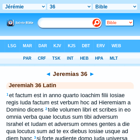
Bible
>
Latin
> Jeremias 36
◄
Jeremias 36
►
Jeremiah 36 Latin
et factum est in anno quarto Ioachim filii Iosiae
1
regis Iuda factum est verbum hoc ad Hieremiam a
Domino dicens
tolle volumen libri et scribes in eo
2
omnia verba quae locutus sum tibi adversum
Israhel et Iudam et adversum omnes gentes a die
qua locutus sum ad te ex diebus Iosiae usque ad
diem hanc
si forte audiente domo Iuda universa
3