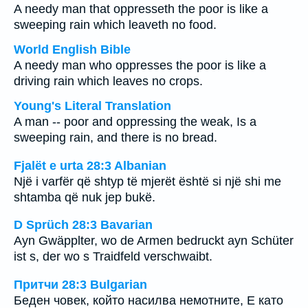
A needy man that oppresseth the poor is like a
sweeping rain which leaveth no food.
World English Bible
A needy man who oppresses the poor is like a
driving rain which leaves no crops.
Young's Literal Translation
A man -- poor and oppressing the weak, Is a
sweeping rain, and there is no bread.
Fjalët e urta 28:3 Albanian
Një i varfër që shtyp të mjerët është si një shi me
shtamba që nuk jep bukë.
D Sprüch 28:3 Bavarian
Ayn Gwäpplter, wo de Armen bedruckt ayn Schüter
ist s, der wo s Traidfeld verschwaibt.
Притчи 28:3 Bulgarian
Беден човек, който насилва немотните, Е като