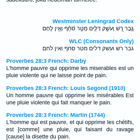
Westminster Leningrad Codex
גֶּ֣בֶר רָ֭שׁ וְעֹשֵׁ֣ק דַּלִּ֑ים מָטָ֥ר סֹ֝חֵ֗ף וְאֵ֣ין לָֽחֶם׃
WLC (Consonants Only)
גבר רש ועשק דלים מטר סחף ואין לחם׃
Proverbes 28:3 French: Darby
L'homme pauvre qui opprime les miserables est un
pluie violente qui ne laisse point de pain.
Proverbes 28:3 French: Louis Segond (1910)
Un homme pauvre qui opprime les misérables Est
une pluie violente qui fait manquer le pain.
Proverbes 28:3 French: Martin (1744)
L'homme qui est pauvre, et qui opprime les chétifs,
est [comme] une pluie, qui faisant du ravage
[cause] la disette du pain.