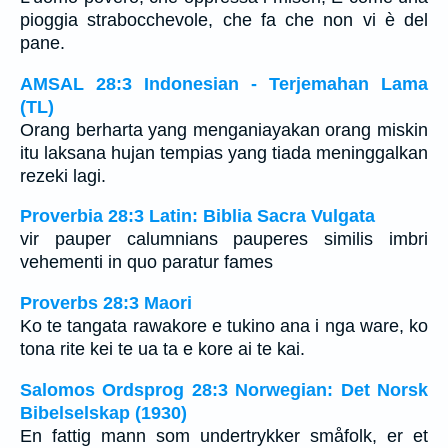
pioggia strabocchevole, che fa che non vi è del
pane.
AMSAL 28:3 Indonesian - Terjemahan Lama
(TL)
Orang berharta yang menganiayakan orang miskin
itu laksana hujan tempias yang tiada meninggalkan
rezeki lagi.
Proverbia 28:3 Latin: Biblia Sacra Vulgata
vir pauper calumnians pauperes similis imbri
vehementi in quo paratur fames
Proverbs 28:3 Maori
Ko te tangata rawakore e tukino ana i nga ware, ko
tona rite kei te ua ta e kore ai te kai.
Salomos Ordsprog 28:3 Norwegian: Det Norsk
Bibelselskap (1930)
En fattig mann som undertrykker småfolk, er et