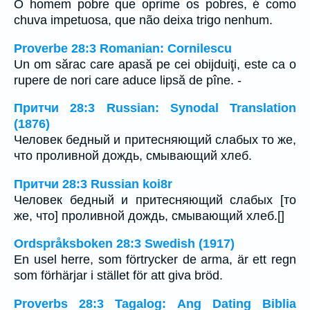
O homem pobre que oprime os pobres, é como
chuva impetuosa, que não deixa trigo nenhum.
Proverbe 28:3 Romanian: Cornilescu
Un om sărac care apasă pe cei obijduiţi, este ca o
rupere de nori care aduce lipsă de pîne. -
Притчи 28:3 Russian: Synodal Translation
(1876)
Человек бедный и притесняющий слабых то же,
что проливной дождь, смывающий хлеб.
Притчи 28:3 Russian koi8r
Человек бедный и притесняющий слабых [то
же, что] проливной дождь, смывающий хлеб.[]
Ordspråksboken 28:3 Swedish (1917)
En usel herre, som förtrycker de arma, är ett regn
som förhärjar i stället för att giva bröd.
Proverbs 28:3 Tagalog: Ang Dating Biblia