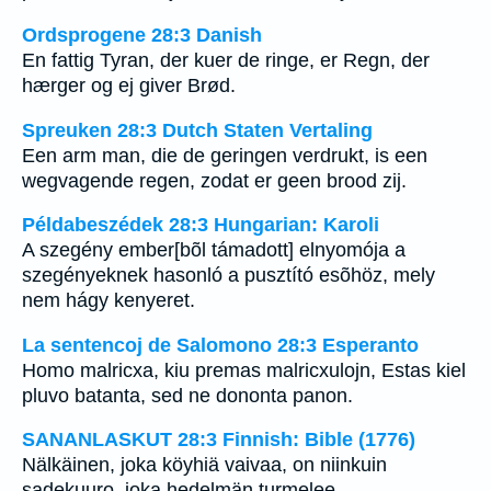
Ordsprogene 28:3 Danish
En fattig Tyran, der kuer de ringe, er Regn, der
hærger og ej giver Brød.
Spreuken 28:3 Dutch Staten Vertaling
Een arm man, die de geringen verdrukt, is een
wegvagende regen, zodat er geen brood zij.
Példabeszédek 28:3 Hungarian: Karoli
A szegény ember[bõl támadott] elnyomója a
szegényeknek hasonló a pusztító esõhöz, mely
nem hágy kenyeret.
La sentencoj de Salomono 28:3 Esperanto
Homo malricxa, kiu premas malricxulojn, Estas kiel
pluvo batanta, sed ne dononta panon.
SANANLASKUT 28:3 Finnish: Bible (1776)
Nälkäinen, joka köyhiä vaivaa, on niinkuin
sadekuuro, joka hedelmän turmelee.