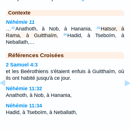
Contexte
Néhémie 11
…
Anathoth, à Nob, à Hanania,
Hatsor, à
32
33
Rama, à Guitthaïm,
Hadid, à Tseboïm, à
34
Neballath,…
Références Croisées
2 Samuel 4:3
et les Beérothiens s'étaient enfuis à Guitthaïm, où
ils ont habité jusqu'à ce jour.
Néhémie 11:32
Anathoth, à Nob, à Hanania,
Néhémie 11:34
Hadid, à Tseboïm, à Neballath,