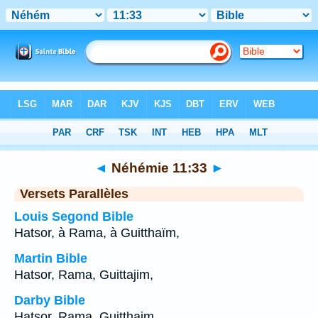
Bible
>
Néhémie
>
Chapitre 11
> Verset 33
◄
Néhémie 11:33
►
Versets Parallèles
Louis Segond Bible
Hatsor, à Rama, à Guitthaïm,
Martin Bible
Hatsor, Rama, Guittajim,
Darby Bible
Hatsor, Rama, Guitthaim,