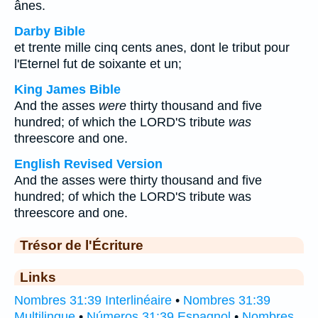
ânes.
Darby Bible
et trente mille cinq cents anes, dont le tribut pour
l'Eternel fut de soixante et un;
King James Bible
And the asses
were
thirty thousand and five
hundred; of which the LORD'S tribute
was
threescore and one.
English Revised Version
And the asses were thirty thousand and five
hundred; of which the LORD'S tribute was
threescore and one.
Trésor de l'Écriture
Links
Nombres 31:39 Interlinéaire
•
Nombres 31:39
Multilingue
•
Números 31:39 Espagnol
•
Nombres