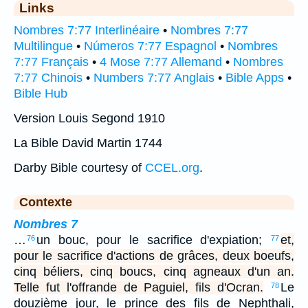
Links
Nombres 7:77 Interlinéaire
•
Nombres 7:77
Multilingue
•
Números 7:77 Espagnol
•
Nombres
7:77 Français
•
4 Mose 7:77 Allemand
•
Nombres
7:77 Chinois
•
Numbers 7:77 Anglais
•
Bible Apps
•
Bible Hub
Version Louis Segond 1910
La Bible David Martin 1744
Darby Bible courtesy of
CCEL.org
.
Contexte
Nombres 7
…
un bouc, pour le sacrifice d'expiation;
et,
76
77
pour le sacrifice d'actions de grâces, deux boeufs,
cinq béliers, cinq boucs, cinq agneaux d'un an.
Telle fut l'offrande de Paguiel, fils d'Ocran.
Le
78
douzième jour, le prince des fils de Nephthali,