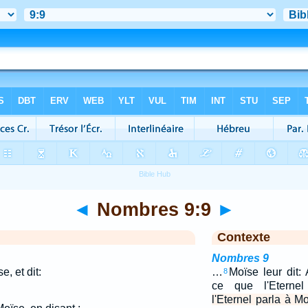
◄
Nombres 9:9
►
Contexte
Nombres 9
e, et dit:
…
Moïse leur dit:
8
ce que l'Eterne
l'Eternel parla à Moï