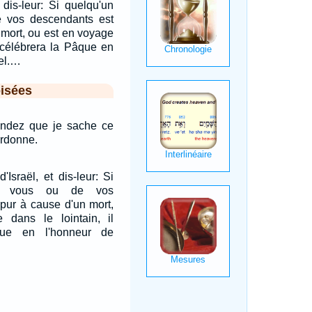
t dis-leur: Si quelqu'un
e vos descendants est
 mort, ou est en voyage
l célébrera la Pâque en
nel.…
isées
tendez que je sache ce
ordonne.
'Israël, et dis-leur: Si
tre vous ou de vos
pur à cause d'un mort,
dans le lointain, il
que en l'honneur de