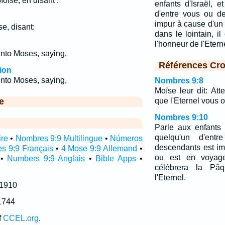
Moïse, en disant :
enfants d'Israël, e
d'entre vous ou d
impur à cause d'un
se, disant:
dans le lointain, i
l'honneur de l'Eter
nto Moses, saying,
Références Cro
ion
nto Moses, saying,
Nombres 9:8
Moïse leur dit: At
e
que l'Eternel vous 
Nombres 9:10
Parle aux enfants d
quelqu'un d'en
ire
•
Nombres 9:9 Multilingue
•
Números
descendants est im
s 9:9 Français
•
4 Mose 9:9 Allemand
•
ou est en voyage 
•
Numbers 9:9 Anglais
•
Bible Apps
•
célébrera la Pâ
l'Eternel.
 1910
1744
f
CCEL.org
.