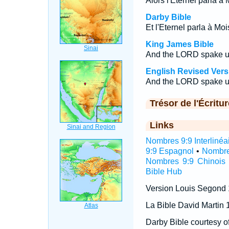
Alors l'Eternel parla à 
Darby Bible
Et l'Eternel parla à Moi
King James Bible
And the LORD spake u
English Revised Vers
And the LORD spake u
Trésor de l'Écritur
Links
Nombres 9:9 Interlinéa
9:9 Espagnol
•
Nombre
Nombres 9:9 Chinois
Bible Hub
Version Louis Segond
La Bible David Martin 
Darby Bible courtesy o