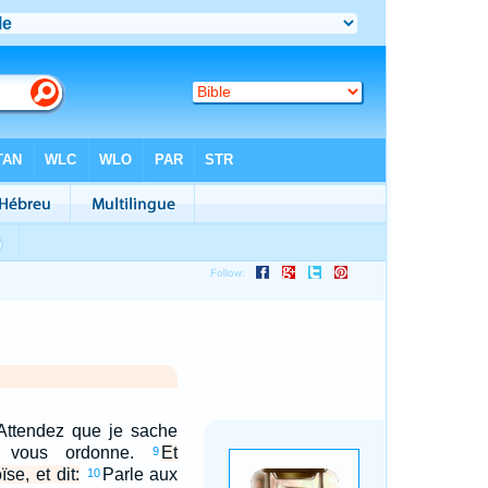
 Attendez que je sache
l vous ordonne.
Et
9
se, et dit:
Parle aux
10