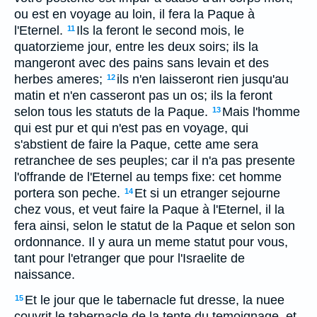
ou est en voyage au loin, il fera la Paque à
l'Eternel.
Ils la feront le second mois, le
11
quatorzieme jour, entre les deux soirs; ils la
mangeront avec des pains sans levain et des
herbes ameres;
ils n'en laisseront rien jusqu'au
12
matin et n'en casseront pas un os; ils la feront
selon tous les statuts de la Paque.
Mais l'homme
13
qui est pur et qui n'est pas en voyage, qui
s'abstient de faire la Paque, cette ame sera
retranchee de ses peuples; car il n'a pas presente
l'offrande de l'Eternel au temps fixe: cet homme
portera son peche.
Et si un etranger sejourne
14
chez vous, et veut faire la Paque à l'Eternel, il la
fera ainsi, selon le statut de la Paque et selon son
ordonnance. Il y aura un meme statut pour vous,
tant pour l'etranger que pour l'Israelite de
naissance.
Et le jour que le tabernacle fut dresse, la nuee
15
couvrit le tabernacle de la tente du temoignage, et