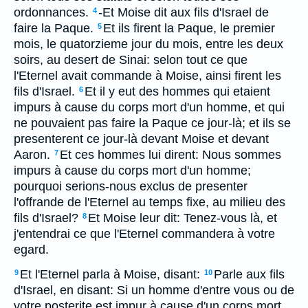
ordonnances.
-Et Moise dit aux fils d'Israel de
4
faire la Paque.
Et ils firent la Paque, le premier
5
mois, le quatorzieme jour du mois, entre les deux
soirs, au desert de Sinai: selon tout ce que
l'Eternel avait commande à Moise, ainsi firent les
fils d'Israel.
Et il y eut des hommes qui etaient
6
impurs à cause du corps mort d'un homme, et qui
ne pouvaient pas faire la Paque ce jour-là; et ils se
presenterent ce jour-là devant Moise et devant
Aaron.
Et ces hommes lui dirent: Nous sommes
7
impurs à cause du corps mort d'un homme;
pourquoi serions-nous exclus de presenter
l'offrande de l'Eternel au temps fixe, au milieu des
fils d'Israel?
Et Moise leur dit: Tenez-vous là, et
8
j'entendrai ce que l'Eternel commandera à votre
egard.
Et l'Eternel parla à Moise, disant:
Parle aux fils
9
10
d'Israel, en disant: Si un homme d'entre vous ou de
votre posterite est impur à cause d'un corps mort,