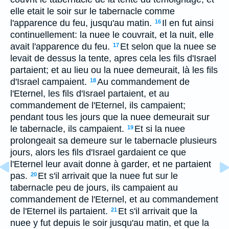
elle etait le soir sur le tabernacle comme
l'apparence du feu, jusqu'au matin.
Il en fut ainsi
16
continuellement: la nuee le couvrait, et la nuit, elle
avait l'apparence du feu.
Et selon que la nuee se
17
levait de dessus la tente, apres cela les fils d'Israel
partaient; et au lieu ou la nuee demeurait, là les fils
d'Israel campaient.
Au commandement de
18
l'Eternel, les fils d'Israel partaient, et au
commandement de l'Eternel, ils campaient;
pendant tous les jours que la nuee demeurait sur
le tabernacle, ils campaient.
Et si la nuee
19
prolongeait sa demeure sur le tabernacle plusieurs
jours, alors les fils d'Israel gardaient ce que
l'Eternel leur avait donne à garder, et ne partaient
pas.
Et s'il arrivait que la nuee fut sur le
20
tabernacle peu de jours, ils campaient au
commandement de l'Eternel, et au commandement
de l'Eternel ils partaient.
Et s'il arrivait que la
21
nuee y fut depuis le soir jusqu'au matin, et que la