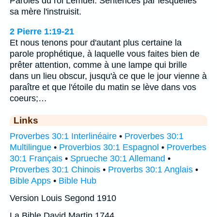
Paroles du roi Lemuel. Sentences par lesquelles
sa mère l'instruisit.
2 Pierre 1:19-21
Et nous tenons pour d'autant plus certaine la
parole prophétique, à laquelle vous faites bien de
prêter attention, comme à une lampe qui brille
dans un lieu obscur, jusqu'à ce que le jour vienne à
paraître et que l'étoile du matin se lève dans vos
coeurs;…
Links
Proverbes 30:1 Interlinéaire
•
Proverbes 30:1
Multilingue
•
Proverbios 30:1 Espagnol
•
Proverbes
30:1 Français
•
Sprueche 30:1 Allemand
•
Proverbes 30:1 Chinois
•
Proverbs 30:1 Anglais
•
Bible Apps
•
Bible Hub
Version Louis Segond 1910
La Bible David Martin 1744