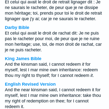
Et celui qui avait le droit de retrait lignager dit : Je
ne saurais le racheter, de peur que je ne dissipe
mon héritage; toi, prends pour toi le droit de retrait
lignager que j'y ai; car je ne saurais le racheter.
Darby Bible
Et celui qui avait le droit de rachat dit: Je ne puis
pas le racheter pour moi, de peur que je ne ruine
mon heritage; use, toi, de mon droit de rachat, car
je ne puis racheter.
King James Bible
And the kinsman said, I cannot redeem
it
for
myself, lest I mar mine own inheritance: redeem
thou my right to thyself; for I cannot redeem
it
.
English Revised Version
And the near kinsman said, I cannot redeem it for
myself, lest I mar mine own inheritance: take thou
my right of redemption on thee; for I cannot
redeem it.