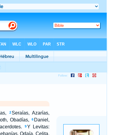
as,
Seraías, Azarías,
2
oth, Obadías,
Daniel,
6
acerdotes.
Y Levitas:
9
banías, Odaía, Celita,