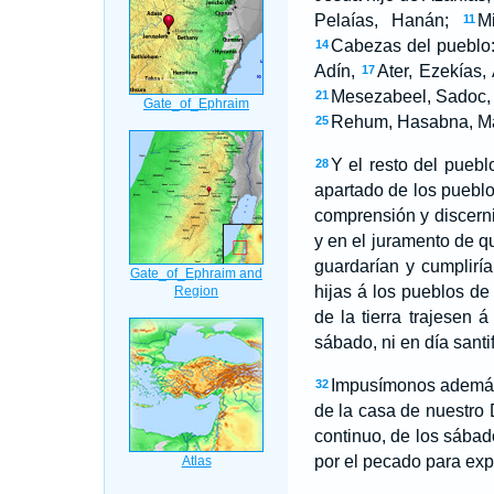
Pelaías, Hanán;
M
11
Cabezas del pueblo:
14
Adín,
Ater, Ezekías, 
17
Mesezabeel, Sadoc,
21
Rehum, Hasabna, Ma
25
Y el resto del puebl
28
apartado de los pueblos
comprensión y discern
y en el juramento de q
guardarían y cumplir
hijas á los pueblos de 
de la tierra trajesen
sábado, ni en día sant
Impusímonos además p
32
de la casa de nuestro 
continuo, de los sábado
por el pecado para expi