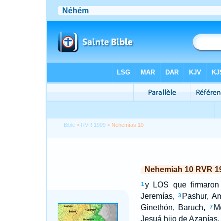
Bible
>
RVR 1909
> Nehemías 10
Nehemiah 10 RVR 1
y LOS que firmaron 
1
Jeremías,
Pashur, Am
3
Ginethón, Baruch,
M
7
Jesuá hijo de Azanías,