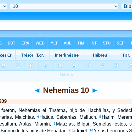
◄
Nehemías 10
►
909
fueron, Nehemías el Tirsatha, hijo de Hachâlías, y Sedecí
arías, Malchías,
Hattus, Sebanías, Malluch,
Harim, Merem
4
5
esullam, Abías, Miamín,
Maazías, Bilgai, Semeías: estos, s
8
 Binnui de los hijos de Henadad, Cadmiel;
Y sus hermanos Se
10