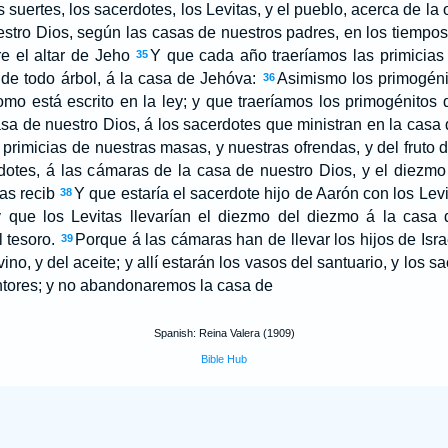
uertes, los sacerdotes, los Levitas, y el pueblo, acerca de la 
uestro Dios, según las casas de nuestros padres, en los tiemp
e el altar de Jeho
Y que cada año traeríamos las primicias d
35
o de todo árbol, á la casa de Jehóva:
Asimismo los primogénit
36
omo está escrito en la ley; y que traeríamos los primogénitos
asa de nuestro Dios, á los sacerdotes que ministran en la casa 
primicias de nuestras masas, y nuestras ofrendas, y del fruto d
rdotes, á las cámaras de la casa de nuestro Dios, y el diezmo 
tas recib
Y que estaría el sacerdote hijo de Aarón con los Lev
38
 y que los Levitas llevarían el diezmo del diezmo á la casa 
 tesoro.
Porque á las cámaras han de llevar los hijos de Israe
39
ino, y del aceite; y allí estarán los vasos del santuario, y los 
cantores; y no abandonaremos la casa de
Spanish: Reina Valera (1909)
Bible Hub