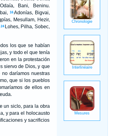
Odaía, Bani, Beninu.
bai,
Adonías, Bigvai,
16
pías, Mesullam, Hezir,
Lohes, Pilha, Sobec,
24
todos los que se habían
jas, y todo el que tenía
eron en la protestación
s siervo de Dios, y que
 no daríamos nuestras
mo, que si los pueblos
tomaríamos de ellos en
deuda.
 un siclo, para la obra
ua, y para el holocausto
ficaciones y sacrificios