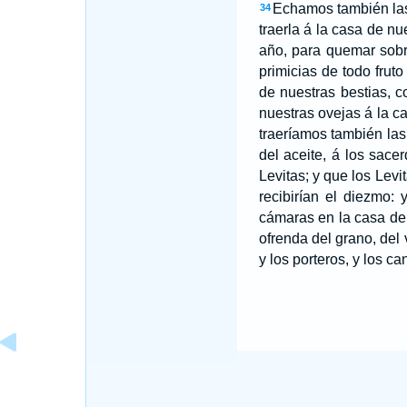
Echamos también las s
34
traerla á la casa de n
año, para quemar sobr
primicias de todo frut
de nuestras bestias, c
nuestras ovejas á la c
traeríamos también las 
del aceite, á los sace
Levitas; y que los Levi
recibirían el diezmo:
cámaras en la casa del
ofrenda del grano, del v
y los porteros, y los 