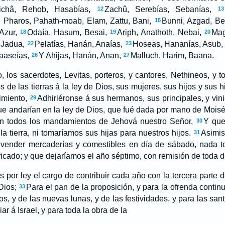
ichâ, Rehob, Hasabías,
Zachû, Serebías, Sebanías,
12
13
 Pharos, Pahath-moab, Elam, Zattu, Bani,
Bunni, Azgad, Be
15
Azur,
Odaía, Hasum, Besai,
Ariph, Anathoth, Nebai,
Mag
18
19
20
 Jadua,
Pelatías, Hanán, Anaías,
Hoseas, Hananías, Asub,
22
23
aseías,
Y Ahijas, Hanán, Anan,
Malluch, Harim, Baana.
26
27
o, los sacerdotes, Levitas, porteros, y cantores, Nethineos, y 
 de las tierras á la ley de Dios, sus mujeres, sus hijos y sus hi
imiento,
Adhiriéronse á sus hermanos, sus principales, y vini
29
ue andarían en la ley de Dios, que fué dada por mano de Moisé
ían todos los mandamientos de Jehová nuestro Señor,
Y que
30
la tierra, ni tomaríamos sus hijas para nuestros hijos.
Asimis
31
 á vender mercaderías y comestibles en día de sábado, nada 
ificado; y que dejaríamos el año séptimo, con remisión de toda 
or ley el cargo de contribuir cada año con la tercera parte de
Dios;
Para el pan de la proposición, y para la ofrenda contin
33
s, y de las nuevas lunas, y de las festividades, y para las santi
ar á Israel, y para toda la obra de la