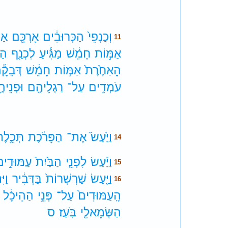
וְכַנְפֵי֙
הַכְּרוּבִ֔ים
אָרְכָּ֖ם
אַמ
11
אַמּ֣וֹת
חָמֵ֔שׁ
מַגִּ֕יעַ
לִכְנַ֖ף
הַכ
הָאַחֶ֙רֶת֙
אַמּ֣וֹת
חָמֵ֔שׁ
דְּבֵקָ֕
עֹמְדִ֥ים
עַל־
רַגְלֵיהֶ֖ם
וּפְנֵיה
וַיַּ֙עַשׂ֙
אֶת־
הַפָּרֹ֔כֶת
תְּכֵ֥לֶ
14
וַיַּ֜עַשׂ
לִפְנֵ֤י
הַבַּ֙יִת֙
עַמּוּדִ֣י
15
וַיַּ֤עַשׂ
שַׁרְשְׁרוֹת֙
בַּדְּבִ֔יר
וַיִּ
16
הָֽעַמּוּדִים֙
עַל־
פְּנֵ֣י
הַהֵיכָ֔ל
הַשְּׂמָאלִ֖י
בֹּֽעַז׃
ס