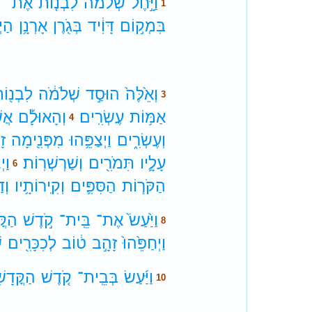
וַיָּ֣חֶל
שְׁלֹמֹ֗ה
לִבְנ֤וֹת
אֶת־
ב
1
בִּמְק֣וֹם
דָּוִ֔יד
בְּגֹ֖רֶן
אָרְנָ֥ן
הַיְ
וְאֵ֙לֶּה֙
הוּסַ֣ד
שְׁלֹמֹ֔ה
לִבְנ֖וֹ
3
אַמּ֥וֹת
עֶשְׂרִֽים׃
וְהָאוּלָ֡ם
אֲש
4
וְעֶשְׂרִ֑ים
וַיְצַפֵּ֥הוּ
מִפְּנִ֖ימָה
זָ
עָלָ֛יו
תִּמֹרִ֖ים
וְשַׁרְשְׁרֽוֹת׃
וַי
6
הַקֹּר֧וֹת
הַסִּפִּ֛ים
וְקִֽירוֹתָ֥יו
וְד
וַיַּ֙עַשׂ֙
אֶת־
בֵּֽית־
קֹ֣דֶשׁ
הַקֳּ
8
וַיְחַפֵּ֙הוּ֙
זָהָ֣ב
ט֔וֹב
לְכִכָּרִ֖ים
ש
וַיַּ֜עַשׂ
בְּבֵֽית־
קֹ֤דֶשׁ
הַקֳּדָשִ
10