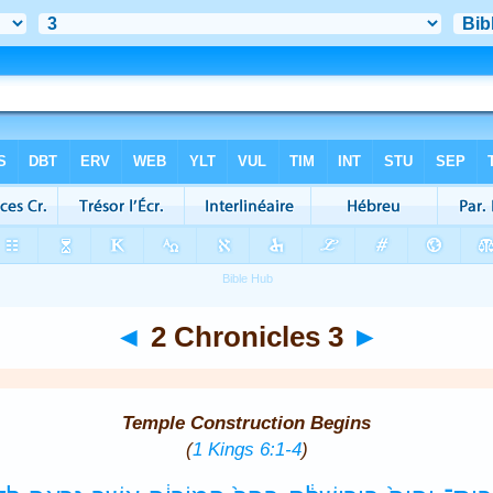
◄
2 Chronicles 3
►
Temple Construction Begins
(
1 Kings 6:1-4
)