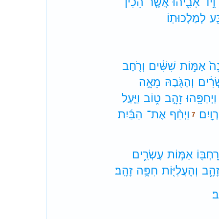
וִ֣יד
אָבִ֑יהוּ
אֲשֶׁ֤ר
הֵכִין֙
ּ֖ע
לְמַלְכוּתֽוֹ׃
ָה֙
אַמּ֣וֹת
שִׁשִּׁ֔ים
וְרֹ֖חַב
ׂרִ֔ים
וְהַגֹּ֖בַהּ
מֵאָ֣ה
וַיְחַפֵּ֖הוּ
זָהָ֣ב
ט֑וֹב
וַיַּ֧עַל
רְוָֽיִם׃
וַיְחַ֨ף
אֶת־
הַבַּ֜יִת
7
רָחְבּ֖וֹ
אַמּ֣וֹת
עֶשְׂרִ֑ים
ָהָ֑ב
וְהָעֲלִיּ֖וֹת
חִפָּ֥ה
זָהָֽב׃
ב׃