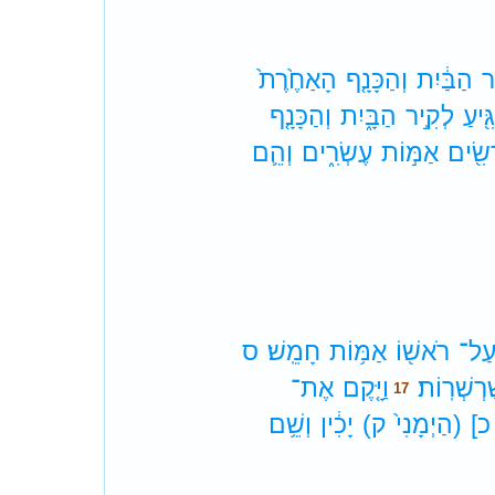
ר
הַבַּ֔יִת
וְהַכָּנָ֤ף
הָאַחֶ֙רֶת֙
ּ֖יעַ
לְקִ֣יר
הַבָּ֑יִת
וְהַכָּנָ֤ף
ְשִׂ֖ים
אַמּ֣וֹת
עֶשְׂרִ֑ים
וְהֵ֛ם
ַל־
רֹאשׁ֖וֹ
אַמּ֥וֹת
חָמֵֽשׁ׃
ס
ַּׁרְשְׁרֽוֹת׃
וַיָּ֤קֶם
אֶת־
17
כ]
(הַיְמָנִי֙
ק)
יָכִ֔ין
וְשֵׁ֥ם