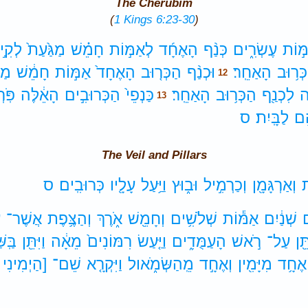
The Cherubim
(
1 Kings 6:23-30
)
ּ֣וֹת
עֶשְׂרִ֑ים
כְּנַ֨ף
הָאֶחָ֜ד
לְאַמּ֣וֹת
חָמֵ֗שׁ
מַגַּ֙עַת֙
לְקִ֣י
ְּר֥וּב
הָאַחֵֽר׃
וּכְנַ֨ף
הַכְּר֤וּב
הָאֶחָד֙
אַמּ֣וֹת
חָמֵ֔שׁ
מַגִ
12
ה
לִכְנַ֖ף
הַכְּר֥וּב
הָאַחֵֽר׃
כַּנְפֵי֙
הַכְּרוּבִ֣ים
הָאֵ֔לֶּה
פֹּֽר
13
ֶ֥ם
לַבָּֽיִת׃
ס
The Veil and Pillars
ת
וְאַרְגָּמָ֖ן
וְכַרְמִ֣יל
וּב֑וּץ
וַיַּ֥עַל
עָלָ֖יו
כְּרוּבִֽים׃
ס
ם
שְׁנַ֔יִם
אַמּ֕וֹת
שְׁלֹשִׁ֥ים
וְחָמֵ֖שׁ
אֹ֑רֶךְ
וְהַצֶּ֥פֶת
אֲשֶׁר־
ע
תֵּ֖ן
עַל־
רֹ֣אשׁ
הָעַמֻּדִ֑ים
וַיַּ֤עַשׂ
רִמּוֹנִים֙
מֵאָ֔ה
וַיִּתֵּ֖ן
בַּֽש
אֶחָ֥ד
מִיָּמִ֖ין
וְאֶחָ֣ד
מֵֽהַשְּׂמֹ֑אול
וַיִּקְרָ֤א
שֵׁם־
[הַיְמִינִי