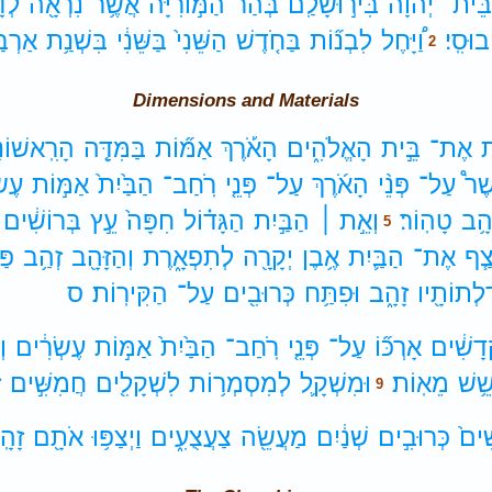
ֵּית־
יְהוָה֙
בִּיר֣וּשָׁלִַ֔ם
בְּהַר֙
הַמּ֣וֹרִיָּ֔ה
אֲשֶׁ֥ר
נִרְאָ֖ה
לְדָ
בוּסִֽי׃
וַ֠יָּחֶל
לִבְנ֞וֹת
בַּחֹ֤דֶשׁ
הַשֵּׁנִי֙
בַּשֵּׁנִ֔י
בִּשְׁנַ֥ת
אַרְבַ
2
Dimensions and Materials
ת
אֶת־
בֵּ֣ית
הָאֱלֹהִ֑ים
הָאֹ֡רֶךְ
אַמּ֞וֹת
בַּמִּדָּ֤ה
הָרִֽאשׁוֹנ
ֶׁר֩
עַל־
פְּנֵ֨י
הָאֹ֜רֶךְ
עַל־
פְּנֵ֤י
רֹֽחַב־
הַבַּ֙יִת֙
אַמּ֣וֹת
עֶשְ
הָ֥ב
טָהֽוֹר׃
וְאֵ֣ת ׀
הַבַּ֣יִת
הַגָּד֗וֹל
חִפָּה֙
עֵ֣ץ
בְּרוֹשִׁ֔ים
5
ְצַ֧ף
אֶת־
הַבַּ֛יִת
אֶ֥בֶן
יְקָרָ֖ה
לְתִפְאָ֑רֶת
וְהַזָּהָ֖ב
זְהַ֥ב
פַּ
ַלְתוֹתָ֖יו
זָהָ֑ב
וּפִתַּ֥ח
כְּרוּבִ֖ים
עַל־
הַקִּירֽוֹת׃
ס
דָשִׁ֔ים
אָרְכּ֞וֹ
עַל־
פְּנֵ֤י
רֹֽחַב־
הַבַּ֙יִת֙
אַמּ֣וֹת
עֶשְׂרִ֔ים
וְ
ֵׁ֥שׁ
מֵאֽוֹת׃
וּמִשְׁקָ֛ל
לְמִסְמְר֥וֹת
לִשְׁקָלִ֖ים
חֲמִשִּׁ֣ים
ז
9
ׁים֙
כְּרוּבִ֣ים
שְׁנַ֔יִם
מַעֲשֵׂ֖ה
צַעֲצֻעִ֑ים
וַיְצַפּ֥וּ
אֹתָ֖ם
זָהָֽ