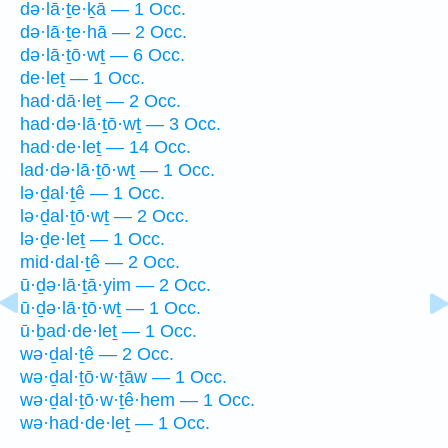
də·lā·ṯe·ḵā — 1 Occ.
də·lā·ṯe·hā — 2 Occ.
də·lā·ṯō·wṯ — 6 Occ.
de·leṯ — 1 Occ.
had·dā·leṯ — 2 Occ.
had·də·lā·ṯō·wṯ — 3 Occ.
had·de·leṯ — 14 Occ.
lad·də·lā·ṯō·wṯ — 1 Occ.
lə·ḏal·ṯê — 1 Occ.
lə·ḏal·ṯō·wṯ — 2 Occ.
lə·ḏe·leṯ — 1 Occ.
mid·dal·ṯê — 2 Occ.
ū·ḏə·lā·ṯā·yim — 2 Occ.
ū·ḏə·lā·ṯō·wṯ — 1 Occ.
ū·ḇad·de·leṯ — 1 Occ.
wə·ḏal·ṯê — 2 Occ.
wə·ḏal·ṯō·w·ṯāw — 1 Occ.
wə·ḏal·ṯō·w·ṯê·hem — 1 Occ.
wə·had·de·leṯ — 1 Occ.