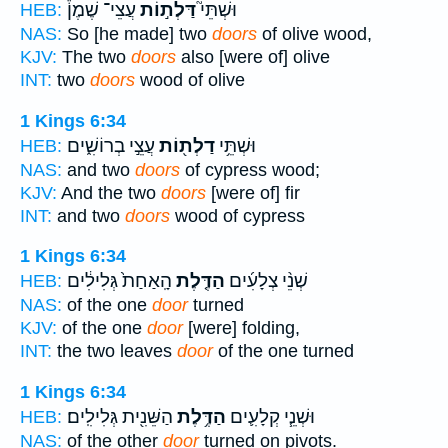
וּשְׁתֵּי֮
דַּלְת֣וֹת
עֲצֵי־ שֶׁמֶן֒
HEB:
NAS:
So [he made] two
doors
of olive wood,
KJV:
The two
doors
also [were of] olive
INT:
two
doors
wood of olive
1 Kings 6:34
וּשְׁתֵּ֥י
דַלְת֖וֹת
עֲצֵ֣י בְרוֹשִׁ֑ים
HEB:
NAS:
and two
doors
of cypress wood;
KJV:
And the two
doors
[were of] fir
INT:
and two
doors
wood of cypress
1 Kings 6:34
שְׁנֵ֨י צְלָעִ֜ים
הַדֶּ֤לֶת
הָֽאַחַת֙ גְּלִילִ֔ים
HEB:
NAS:
of the one
door
turned
KJV:
of the one
door
[were] folding,
INT:
the two leaves
door
of the one turned
1 Kings 6:34
וּשְׁנֵ֧י קְלָעִ֛ים
הַדֶּ֥לֶת
הַשֵּׁנִ֖ית גְּלִילִֽים׃
HEB:
NAS:
of the other
door
turned on pivots.