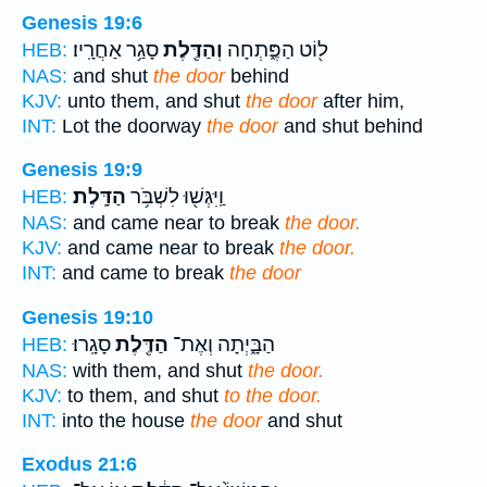
Genesis 19:6
ל֖וֹט הַפֶּ֑תְחָה
וְהַדֶּ֖לֶת
סָגַ֥ר אַחֲרָֽיו׃
HEB:
NAS:
and shut
the door
behind
KJV:
unto them, and shut
the door
after him,
INT:
Lot the doorway
the door
and shut behind
Genesis 19:9
וַֽיִּגְּשׁ֖וּ לִשְׁבֹּ֥ר
הַדָּֽלֶת׃
HEB:
NAS:
and came near to break
the door.
KJV:
and came near to break
the door.
INT:
and came to break
the door
Genesis 19:10
הַבָּ֑יְתָה וְאֶת־
הַדֶּ֖לֶת
סָגָֽרוּ׃
HEB:
NAS:
with them, and shut
the door.
KJV:
to them, and shut
to the door.
INT:
into the house
the door
and shut
Exodus 21:6