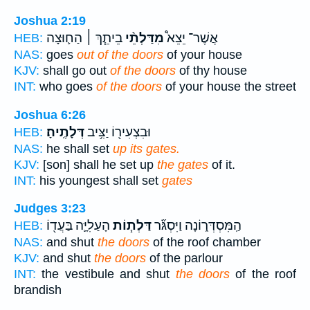
Joshua 2:19
אֲשֶׁר־ יֵצֵא֩
מִדַּלְתֵ֨י
בֵיתֵ֧ךְ ׀ הַח֛וּצָה
HEB:
NAS:
goes
out of the doors
of your house
KJV:
shall go out
of the doors
of thy house
INT:
who goes
of the doors
of your house the street
Joshua 6:26
וּבִצְעִיר֖וֹ יַצִּ֥יב
דְּלָתֶֽיהָ׃
HEB:
NAS:
he shall set
up its gates.
KJV:
[son] shall he set up
the gates
of it.
INT:
his youngest shall set
gates
Judges 3:23
הַֽמִּסְדְּר֑וֹנָה וַיִּסְגֹּ֞ר
דַּלְת֧וֹת
הָעַלִיָּ֛ה בַּעֲד֖וֹ
HEB:
NAS:
and shut
the doors
of the roof chamber
KJV:
and shut
the doors
of the parlour
INT:
the vestibule and shut
the doors
of the roof
brandish