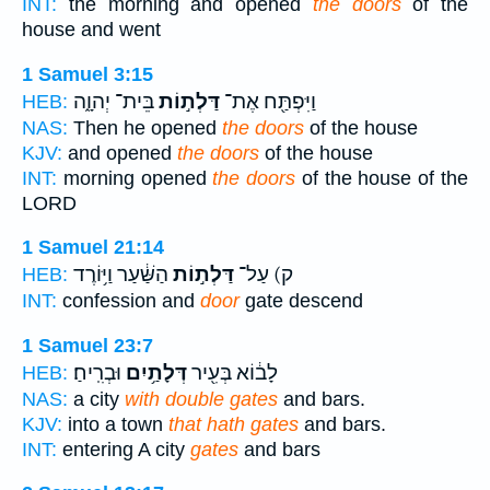
INT:
the morning and opened
the doors
of the
house and went
1 Samuel 3:15
וַיִּפְתַּ֖ח אֶת־
דַּלְת֣וֹת
בֵּית־ יְהוָ֑ה
HEB:
NAS:
Then he opened
the doors
of the house
KJV:
and opened
the doors
of the house
INT:
morning opened
the doors
of the house of the
LORD
1 Samuel 21:14
ק) עַל־
דַּלְת֣וֹת
הַשַּׁ֔עַר וַיּ֥וֹרֶד
HEB:
INT:
confession and
door
gate descend
1 Samuel 23:7
לָב֔וֹא בְּעִ֖יר
דְּלָתַ֥יִם
וּבְרִֽיחַ׃
HEB:
NAS:
a city
with double gates
and bars.
KJV:
into a town
that hath gates
and bars.
INT:
entering A city
gates
and bars