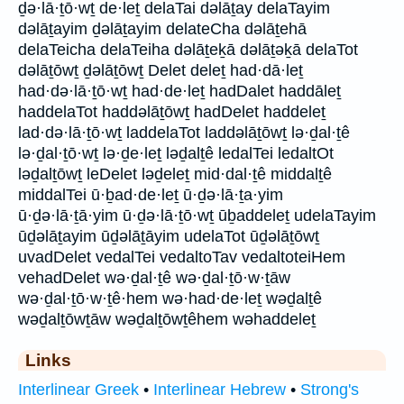
ḏə·lā·ṯō·wṯ de·leṯ delaTai dəlāṯay delaTayim
dəlāṯayim ḏəlāṯayim delateCha dəlāṯehā
delaTeicha delaTeiha dəlāṯeḵā dəlāṯəḵā delaTot
dəlāṯōwṯ ḏəlāṯōwṯ Delet deleṯ had·dā·leṯ
had·də·lā·ṯō·wṯ had·de·leṯ hadDalet haddāleṯ
haddelaTot haddəlāṯōwṯ hadDelet haddeleṯ
lad·də·lā·ṯō·wṯ laddelaTot laddəlāṯōwṯ lə·ḏal·ṯê
lə·ḏal·ṯō·wṯ lə·ḏe·leṯ ləḏalṯê ledalTei ledaltOt
ləḏalṯōwṯ leDelet ləḏeleṯ mid·dal·ṯê middalṯê
middalTei ū·ḇad·de·leṯ ū·ḏə·lā·ṯa·yim
ū·ḏə·lā·ṯā·yim ū·ḏə·lā·ṯō·wṯ ūḇaddeleṯ udelaTayim
ūḏəlāṯayim ūḏəlāṯāyim udelaTot ūḏəlāṯōwṯ
uvadDelet vedalTei vedaltoTav vedaltoteiHem
vehadDelet wə·ḏal·ṯê wə·ḏal·ṯō·w·ṯāw
wə·ḏal·ṯō·w·ṯê·hem wə·had·de·leṯ wəḏalṯê
wəḏalṯōwṯāw wəḏalṯōwṯêhem wəhaddeleṯ
Links
Interlinear Greek
•
Interlinear Hebrew
•
Strong's