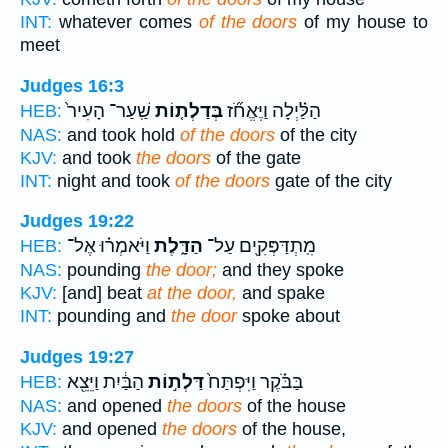
INT:
whatever comes
of the doors
of my house to
meet
Judges 16:3
הַלַּ֗יְלָה וַיֶּאֱחֹ֞ז
בְּדַלְת֤וֹת
שַֽׁעַר־ הָעִיר֙
HEB:
NAS:
and took hold
of the doors
of the city
KJV:
and took
the doors
of the gate
INT:
night and took
of the doors
gate of the city
Judges 19:22
מִֽתְדַּפְּקִ֖ים עַל־
הַדָּ֑לֶת
וַיֹּאמְר֗וּ אֶל־
HEB:
NAS:
pounding
the door;
and they spoke
KJV:
[and] beat
at the door,
and spake
INT:
pounding and
the door
spoke about
Judges 19:27
בַּבֹּ֗קֶר וַיִּפְתַּח֙
דַּלְת֣וֹת
הַבַּ֔יִת וַיֵּצֵ֖א
HEB:
NAS:
and opened
the doors
of the house
KJV:
and opened
the doors
of the house,