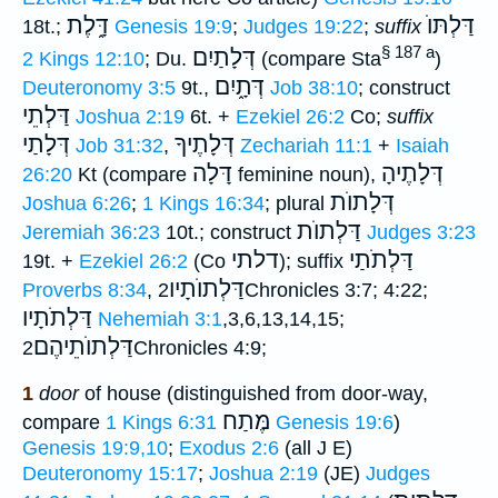
דַּלְתּוֺ
דָּ֑לֶת
18t.;
Genesis 19:9
;
Judges 19:22
;
suffix
§ 187 a
דְּלָתַיִם
2 Kings 12:10
; Du.
(compare Sta
)
דְּתָ֑יִם
Deuteronomy 3:5
9t.,
Job 38:10
; construct
דַּלְתֵי
Joshua 2:19
6t. +
Ezekiel 26:2
Co;
suffix
דְּלָתֶיךָ
דְּלָתַי
Job 31:32
,
Zechariah 11:1
+
Isaiah
דְּלָתֶיהָ
דָּלָה
26:20
Kt (compare
feminine noun),
דְּלָתוֺת
Joshua 6:26
;
1 Kings 16:34
; plural
דַּלְתוֺת
Jeremiah 36:23
10t.; construct
Judges 3:23
דַּלְתֹתַי
דלתי
19t. +
Ezekiel 26:2
(Co
); suffix
דַּלְתוֺתָיו
Proverbs 8:34
,
2Chronicles 3:7; 4:22;
דַּלְתֹתָיו
Nehemiah 3:1
,3,6,13,14,15;
דַּלְתוֺתֵיהֶם
2Chronicles 4:9;
1
door
of house (distinguished from door-way,
מֶּתַח
compare
1 Kings 6:31
Genesis 19:6
)
Genesis 19:9,10
;
Exodus 2:6
(all J E)
Deuteronomy 15:17
;
Joshua 2:19
(JE)
Judges