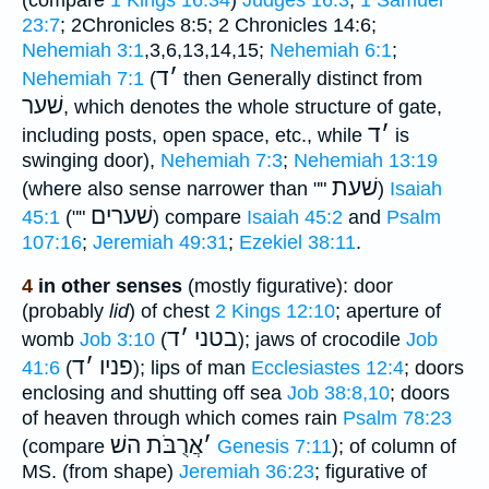
23:7
; 2Chronicles 8:5; 2 Chronicles 14:6;
Nehemiah 3:1
,3,6,13,14,15;
Nehemiah 6:1
;
׳
ד
Nehemiah 7:1
(
then Generally distinct from
שׁער
, which denotes the whole structure of gate,
׳
ד
including posts, open space, etc., while
is
swinging door),
Nehemiah 7:3
;
Nehemiah 13:19
שׁעת
(where also sense narrower than ""
)
Isaiah
שׁערים
45:1
(""
) compare
Isaiah 45:2
and
Psalm
107:16
;
Jeremiah 49:31
;
Ezekiel 38:11
.
4
in other senses
(mostly figurative): door
(probably
lid
) of chest
2 Kings 12:10
; aperture of
בטני
׳
ד
womb
Job 3:10
(
); jaws of crocodile
Job
פניו
׳
ד
41:6
(
); lips of man
Ecclesiastes 12:4
; doors
enclosing and shutting off sea
Job 38:8,10
; doors
of heaven through which comes rain
Psalm 78:23
׳
אֲרֻבֹּת השׁ
(compare
Genesis 7:11
); of column of
MS. (from shape)
Jeremiah 36:23
; figurative of