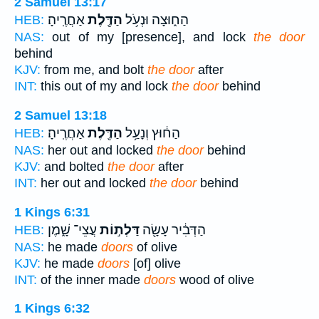
2 Samuel 13:17
הַח֑וּצָה וּנְעֹ֥ל
הַדֶּ֖לֶת
אַחֲרֶֽיהָ׃
HEB:
NAS:
out of my [presence], and lock
the door
behind
KJV:
from me, and bolt
the door
after
INT:
this out of my and lock
the door
behind
2 Samuel 13:18
הַח֔וּץ וְנָעַ֥ל
הַדֶּ֖לֶת
אַחֲרֶֽיהָ׃
HEB:
NAS:
her out and locked
the door
behind
KJV:
and bolted
the door
after
INT:
her out and locked
the door
behind
1 Kings 6:31
הַדְּבִ֔יר עָשָׂ֖ה
דַּלְת֣וֹת
עֲצֵי־ שָׁ֑מֶן
HEB:
NAS:
he made
doors
of olive
KJV:
he made
doors
[of] olive
INT:
of the inner made
doors
wood of olive
1 Kings 6:32