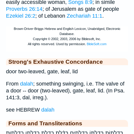
easily accessible woman,
Songs 8:9
; in simile
Proverbs 26:14
; of Jerusalem as gate of people
Ezekiel 26:2
; of Lebanon
Zechariah 11:1
.
Strong's Exhaustive Concordance
door two-leaved, gate, leaf, lid
From
dalah
; something swinging, i.e. The valve of
a door -- door (two-leaved), gate, leaf, lid. (In Psa.
141:3, dal, irreg.).
see HEBREW
dalah
Forms and Transliterations
בְּדַלְת֤וֹת בְּדַלְתּ֑וֹ בִּדְלָתַ֣יִם בַּדֶּ֔לֶת בדלת בדלתו בדלתות