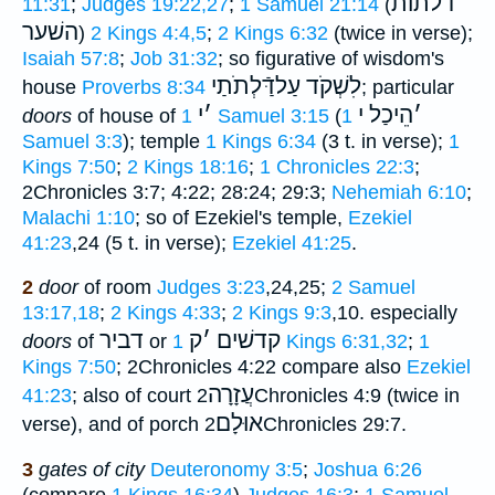
דלתות
11:31
;
Judges 19:22,27
;
1 Samuel 21:14
(
השׁער
)
2 Kings 4:4,5
;
2 Kings 6:32
(twice in verse);
Isaiah 57:8
;
Job 31:32
; so figurative of wisdom's
לִשְׁקֹד עַלדַּֿלְתֹתַי
house
Proverbs 8:34
; particular
׳
הֵיכַל י
׳
י
doors
of house of
1 Samuel 3:15
(
1
Samuel 3:3
); temple
1 Kings 6:34
(3 t. in verse);
1
Kings 7:50
;
2 Kings 18:16
;
1 Chronicles 22:3
;
2Chronicles 3:7; 4:22; 28:24; 29:3;
Nehemiah 6:10
;
Malachi 1:10
; so of Ezekiel's temple,
Ezekiel
41:23
,24 (5 t. in verse);
Ezekiel 41:25
.
2
door
of room
Judges 3:23
,24,25;
2 Samuel
13:17,18
;
2 Kings 4:33
;
2 Kings 9:3
,10. especially
קדשׁים
׳
ק
דביר
doors
of
or
1 Kings 6:31,32
;
1
Kings 7:50
; 2Chronicles 4:22 compare also
Ezekiel
עֲזָרָה
41:23
; also of court
2Chronicles 4:9 (twice in
אוּלָם
verse), and of porch
2Chronicles 29:7.
3
gates of city
Deuteronomy 3:5
;
Joshua 6:26
(compare
1 Kings 16:34
)
Judges 16:3
;
1 Samuel