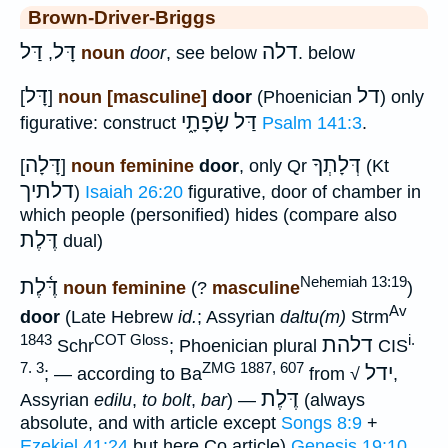
Brown-Driver-Briggs
דלה
דָּל
דַּל
,
noun
door
, see below
. below
דל
דָּל
[
]
noun [masculine]
door
(Phoenician
) only
דַּל שָׂפָתָ֑י
figurative: construct
Psalm 141:3
.
דְּלָתְךָ
דָּלָה
[
]
noun feminine
door
, only Qr
(Kt
דלתיך
)
Isaiah 26:20
figurative, door of chamber in
which people (personified) hides (compare also
דֶּלֶת
dual)
Nehemiah 13:19
דֶּ֫לֶת
noun feminine
(?
masculine
)
Av
door
(Late Hebrew
id.
; Assyrian
daltu(m)
Strm
1843
COT Gloss
i.
דלהת
Schr
; Phoenician plural
CIS
7. 3
ZMG 1887, 607
ידל
; — according to Ba
from √
,
דֶּלֶת
Assyrian
edilu
,
to bolt
,
bar
) —
(always
absolute, and with article except
Songs 8:9
+
Ezekiel 41:24
but here Co article)
Genesis 19:10