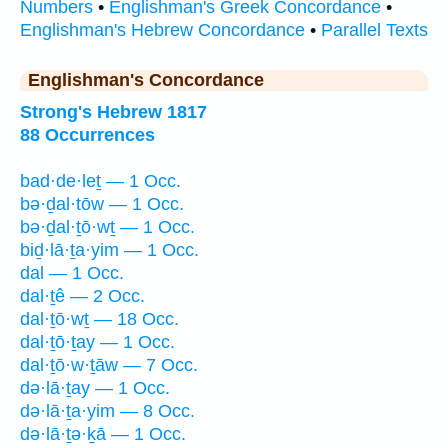
Numbers
•
Englishman's Greek Concordance
•
Englishman's Hebrew Concordance
•
Parallel Texts
Englishman's Concordance
Strong's Hebrew 1817
88 Occurrences
bad·de·leṯ — 1 Occ.
bə·ḏal·tōw — 1 Occ.
bə·ḏal·ṯō·wṯ — 1 Occ.
biḏ·lā·ṯa·yim — 1 Occ.
dal — 1 Occ.
dal·ṯê — 2 Occ.
dal·ṯō·wṯ — 18 Occ.
dal·ṯō·ṯay — 1 Occ.
dal·ṯō·w·ṯāw — 7 Occ.
də·lā·ṯay — 1 Occ.
də·lā·ṯa·yim — 8 Occ.
də·lā·ṯə·ḵā — 1 Occ.