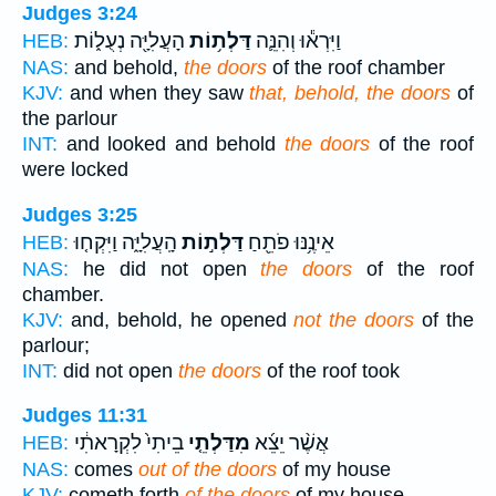
Judges 3:24
וַיִּרְא֕וּ וְהִנֵּ֛ה
דַּלְת֥וֹת
הָעֲלִיָּ֖ה נְעֻל֑וֹת
HEB:
NAS:
and behold,
the doors
of the roof chamber
KJV:
and when they saw
that, behold, the doors
of
the parlour
INT:
and looked and behold
the doors
of the roof
were locked
Judges 3:25
אֵינֶ֥נּוּ פֹתֵ֖חַ
דַּלְת֣וֹת
הָֽעֲלִיָּ֑ה וַיִּקְח֤וּ
HEB:
NAS:
he did not open
the doors
of the roof
chamber.
KJV:
and, behold, he opened
not the doors
of the
parlour;
INT:
did not open
the doors
of the roof took
Judges 11:31
אֲשֶׁ֨ר יֵצֵ֜א
מִדַּלְתֵ֤י
בֵיתִי֙ לִקְרָאתִ֔י
HEB:
NAS:
comes
out of the doors
of my house
KJV:
cometh forth
of the doors
of my house