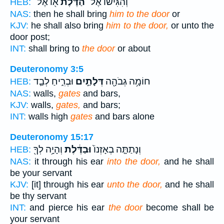
וְהִגִּישׁוֹ֙ אֶל־
הַדֶּ֔לֶת
א֖וֹ אֶל־
HEB:
NAS:
then he shall bring
him to the door
or
KJV:
he shall also bring
him to the door,
or unto the
door post;
INT:
shall bring to
the door
or about
Deuteronomy 3:5
חוֹמָ֥ה גְבֹהָ֖ה
דְּלָתַ֣יִם
וּבְרִ֑יחַ לְבַ֛ד
HEB:
NAS:
walls,
gates
and bars,
KJV:
walls,
gates,
and bars;
INT:
walls high
gates
and bars alone
Deuteronomy 15:17
וְנָתַתָּ֤ה בְאָזְנוֹ֙
וּבַדֶּ֔לֶת
וְהָיָ֥ה לְךָ֖
HEB:
NAS:
it through his ear
into the door,
and he shall
be your servant
KJV:
[it] through his ear
unto the door,
and he shall
be thy servant
INT:
and pierce his ear
the door
become shall be
your servant