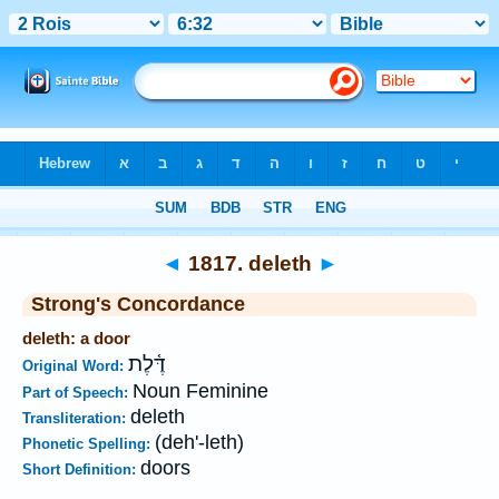
Bible
>
Strong's
>
Hebrew
> 1817
◄
1817. deleth
►
Strong's Concordance
deleth: a door
דֶּ֫לֶת
Original Word:
Noun Feminine
Part of Speech:
deleth
Transliteration:
(deh'-leth)
Phonetic Spelling:
doors
Short Definition: