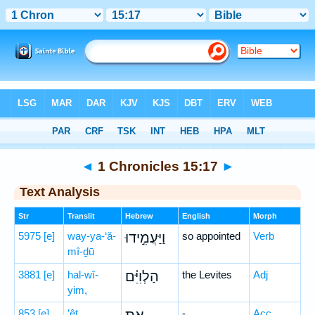
Bible
>
Hebrew
> 1 Chronicles 15:17
◄
1 Chronicles 15:17
►
Text Analysis
Str
Translit
Hebrew
English
Morph
5975
[e]
way-ya-‘ă-
וַיַּעֲמִ֣ידוּ
so appointed
Verb
mî-ḏū
3881
[e]
hal-wî-
הַלְוִיִּ֗ם
the Levites
Adj
yim,
853
[e]
’êṯ
-
Acc