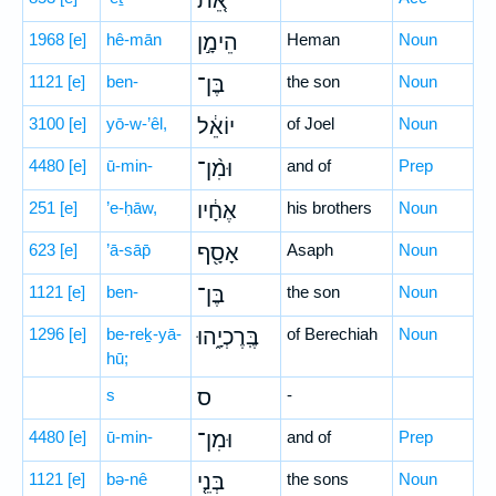
אֵ֚ת
1968
[e]
hê-mān
הֵימָ֣ן
Heman
Noun
1121
[e]
ben-
בֶּן־
the son
Noun
3100
[e]
yō-w-’êl,
יוֹאֵ֔ל
of Joel
Noun
4480
[e]
ū-min-
וּמִ֨ן־
and of
Prep
251
[e]
’e-ḥāw,
אֶחָ֔יו
his brothers
Noun
623
[e]
’ā-sāp̄
אָסָ֖ף
Asaph
Noun
1121
[e]
ben-
בֶּן־
the son
Noun
1296
[e]
be-reḵ-yā-
בֶּֽרֶכְיָ֑הוּ
of Berechiah
Noun
hū;
s
ס
-
4480
[e]
ū-min-
וּמִן־
and of
Prep
1121
[e]
bə-nê
בְּנֵ֤י
the sons
Noun