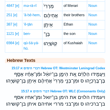
4847
[e]
mə-rā-rî
מְרָרִי֙
of Merari
Noun
251
[e]
’ă-ḥê-hem,
אֲחֵיהֶ֔ם
their brothers
Noun
387
[e]
’ê-ṯān
אֵיתָ֖ן
Ethan
Noun
1121
[e]
ben-
בֶּן־
the son
Noun
6984
[e]
qū-šā-yā-
קֽוּשָׁיָֽהוּ׃
of Kushaiah
Noun
hū.
Hebrew Texts
דברי הימים א 15:17 Hebrew OT: Westminster Leningrad Codex
וַיַּעֲמִ֣ידוּ הַלְוִיִּ֗ם אֵ֚ת הֵימָ֣ן בֶּן־יֹואֵ֔ל וּמִ֨ן־אֶחָ֔יו אָסָ֖ף
בֶּן־בֶּֽרֶכְיָ֑הוּ ס וּמִן־בְּנֵ֤י מְרָרִי֙ אֲחֵיהֶ֔ם אֵיתָ֖ן בֶּן־קֽוּשָׁיָֽהוּ׃
דברי הימים א 15:17 Hebrew OT: WLC (Consonants Only)
ויעמידו הלוים את הימן בן־יואל ומן־אחיו אסף
בן־ברכיהו ס ומן־בני מררי אחיהם איתן בן־קושיהו׃