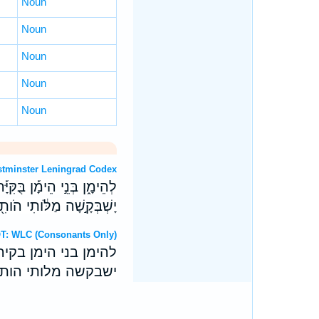
Noun
Noun
Noun
Noun
Noun
rew OT: Westminster Leningrad Codex
לְהֵימָ֑ן בְּנֵ֣י הֵימָ֡ן בֻּקִּיָ
יָשְׁבְּקָ֣שָׁה מַלֹּ֔ותִי הֹותִ
דברי Hebrew OT: WLC (Consonants Only)
להימן בני הימן בקי
ישבקשה מלותי הותיר