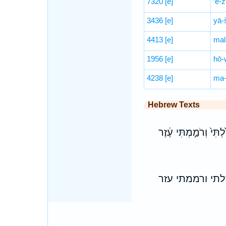
7320
[e]
‘e-z
3436
[e]
yā-
4413
[e]
mal-
1956
[e]
hō-w
4238
[e]
ma-
Hebrew Texts
ְתִּי֙ וְרֹמַ֣מְתִּי עֶ֔זֶר
לתי ורממתי עזר