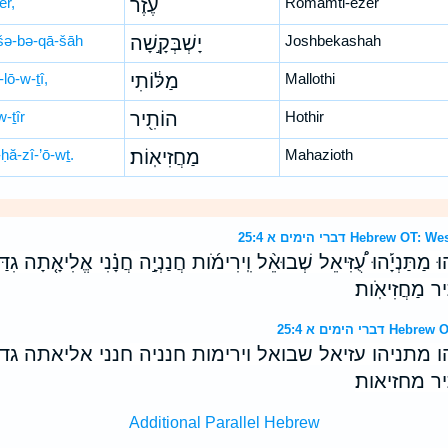
er,
עֶ֔זֶר
Romamti-ezer
šə-bə-qā-šāh
יָשְׁבְּקָ֣שָׁה
Joshbekashah
lō-w-ṯî,
מַלּ֔וֹתִי
Mallothi
-ṯîr
הוֹתִ֖יר
Hothir
ḥă-zî-’ō-wṯ.
מַחֲזִיאֽוֹת׃
Mahazioth
דברי הימים א 25:4 Heb
ּ֡הוּ מַתַּנְיָ֡הוּ עֻ֠זִּיאֵל שְׁבוּאֵ֨ל וִֽירִימֹ֜ות חֲנַנְיָ֣ה חֲנָ֗נִי אֱלִיאָ֤תָה גִדַּ֙ל
֖יר מַחֲזִיאֹֽות׃
 הימים א 25:4
הו מתניהו עזיאל שבואל וירימות חנניה חנני אליאתה גד
 מחזיאות׃
Additional Parallel Hebrew