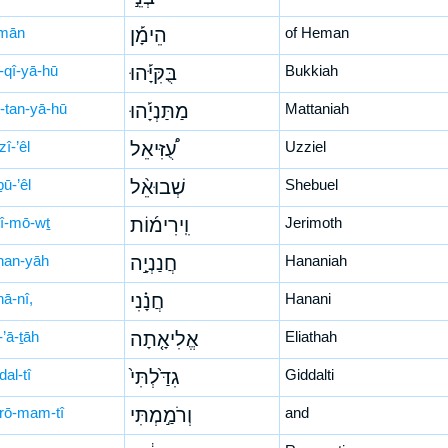
mān
הֵימָ֡ן
of Heman
-qî-yā-hū
בֻּקִּיָּ֡הוּ
Bukkiah
-tan-yā-hū
מַתַּנְיָ֡הוּ
Mattaniah
zî-’êl
עֻ֠זִּיאֵל
Uzziel
ū-’êl
שְׁבוּאֵ֨ל
Shebuel
rî-mō-wṯ
וִֽירִימ֜וֹת
Jerimoth
nan-yāh
חֲנַנְיָ֣ה
Hananiah
nā-nî,
חֲנָ֗נִי
Hanani
î-’ā-ṯāh
אֱלִיאָ֤תָה
Eliathah
dal-tî
גִדַּ֙לְתִּי֙
Giddalti
rō-mam-tî
וְרֹמַ֣מְתִּי
and