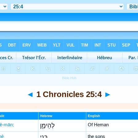
◄
1 Chronicles 25:4
►
lit
Hebrew
English
hê-mān;
לְהֵימָ֑ן
Of Heman
nê
בְּנֵ֣י
the sons