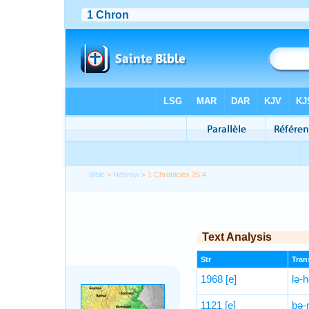
Bible
>
Hebrew
> 1 Chronicles 25:4
Text Analysis
Str
Trans
1968
[e]
lə-
1121
[e]
bə-