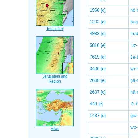
1968
[e]
hê-
1232
[e]
buq
4983
[e]
mat
5816
[e]
‘uz-
7619
[e]
šə-ḇ
3406
[e]
wî-
2608
[e]
ḥă-
2607
[e]
ḥă-
448
[e]
’ĕ-l
1437
[e]
ḡid-
wə-