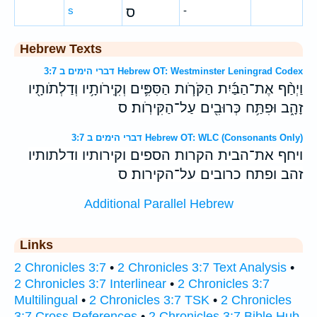
s
ס
-
Hebrew Texts
דברי הימים ב 3:7 Hebrew OT: Westminster Leningrad Codex
וַיְחַ֨ף אֶת־הַבַּ֜יִת הַקֹּרֹ֧ות הַסִּפִּ֛ים וְקִֽירֹותָ֥יו וְדַלְתֹותָ֖יו
זָהָ֑ב וּפִתַּ֥ח כְּרוּבִ֖ים עַל־הַקִּירֹֽות׃ ס
דברי הימים ב 3:7 Hebrew OT: WLC (Consonants Only)
ויחף את־הבית הקרות הספים וקירותיו ודלתותיו
זהב ופתח כרובים על־הקירות׃ ס
Additional Parallel Hebrew
Links
2 Chronicles 3:7
•
2 Chronicles 3:7 Text Analysis
•
2 Chronicles 3:7 Interlinear
•
2 Chronicles 3:7
Multilingual
•
2 Chronicles 3:7 TSK
•
2 Chronicles
3:7 Cross References
•
2 Chronicles 3:7 Bible Hub