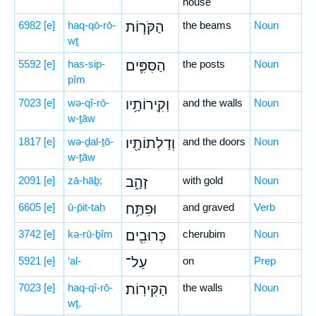
house
6982
[e]
haq-qō-rō-
הַקֹּר֧וֹת
the beams
Noun
wṯ
5592
[e]
has-sip-
הַסִּפִּ֛ים
the posts
Noun
pîm
7023
[e]
wə-qî-rō-
וְקִֽירוֹתָ֥יו
and the walls
Noun
w-ṯāw
1817
[e]
wə-ḏal-ṯō-
וְדַלְתוֹתָ֖יו
and the doors
Noun
w-ṯāw
2091
[e]
zā-hāḇ;
זָהָ֑ב
with gold
Noun
6605
[e]
ū-p̄it-taḥ
וּפִתַּ֥ח
and graved
Verb
3742
[e]
kə-rū-ḇîm
כְּרוּבִ֖ים
cherubim
Noun
5921
[e]
‘al-
עַל־
on
Prep
7023
[e]
haq-qî-rō-
הַקִּירֽוֹת׃
the walls
Noun
wṯ.