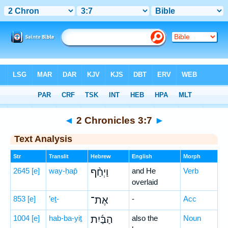
Bible
>
Hebrew
> 2 Chronicles 3:7
◄
2 Chronicles 3:7
►
Text Analysis
Str
Translit
Hebrew
English
Morph
2645
[e]
way-ḥap̄
וַיְחַ֨ף
and He
Verb
overlaid
853
[e]
’eṯ-
אֶת־
-
Acc
1004
[e]
hab-ba-yiṯ
הַבַּ֜יִת
also the
Noun