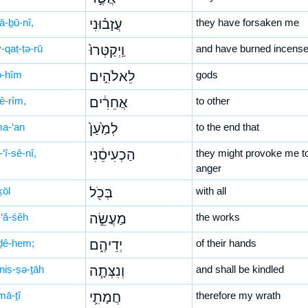
ā-ḇū-nî,
עֲזָב֗וּנִי
they have forsaken me
-qaṭ-ṭə-rū
וַֽיְקַטְּרוּ֙
and have burned incens
ō-hîm
לֵאלֹהִ֣ים
gods
ê-rîm,
אֲחֵרִ֔ים
to other
ma-‘an
לְמַ֙עַן֙
to the end that
‘î-sê-nî,
הַכְעִיסֵ֔נִי
they might provoke me t
anger
ḵōl
בְּכֹ֖ל
with all
‘ă-śêh
מַעֲשֵׂ֣ה
the works
ḏê-hem;
יְדֵיהֶ֑ם
of their hands
niṣ-ṣə-ṯāh
וְנִצְּתָ֧ה
and shall be kindled
mā-ṯî
חֲמָתִ֛י
therefore my wrath