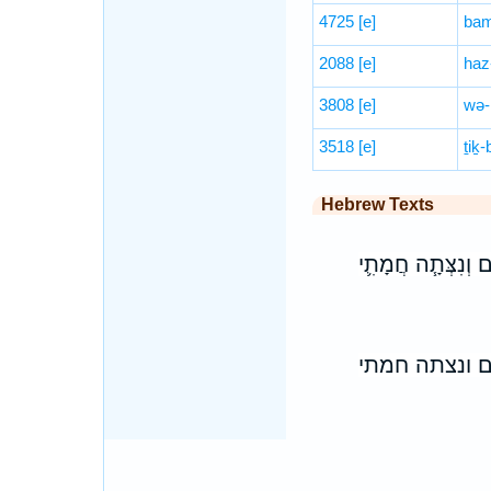
4725
[e]
ba
2088
[e]
haz
3808
[e]
wə-
3518
[e]
ṯiḵ-
Hebrew Texts
ם וְנִצְּתָ֧ה חֲמָתִ֛י
ם ונצתה חמתי