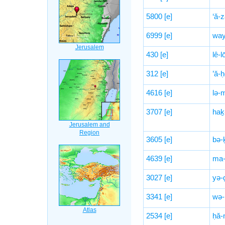
5800
[e]
‘ă-z
6999
[e]
way
430
[e]
lê-l
312
[e]
’ă-ḥ
4616
[e]
lə-
3707
[e]
haḵ-
3605
[e]
bə-
4639
[e]
ma-
3027
[e]
yə-
3341
[e]
wə-
2534
[e]
ḥă-