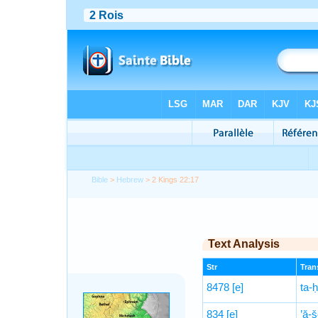
Bible
>
Hebrew
> 2 Kings 22:17
Text Analysis
Str
Trans
8478
[e]
ta-ḥ
834
[e]
’ă-š