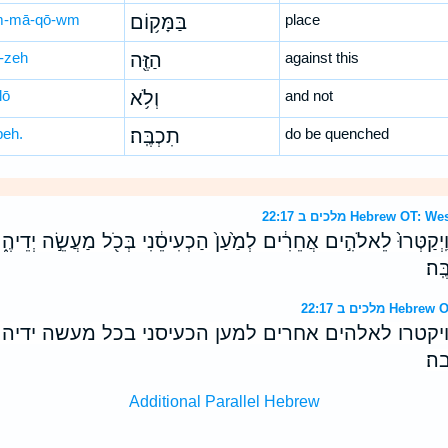
m-mā-qō-wm
בַּמָּק֥וֹם
place
-zeh
הַזֶּ֖ה
against this
lō
וְלֹ֥א
and not
beh.
תִכְבֶּֽה׃
do be quenched
מלכים ב 22:17 Hebrew
ַֽיְקַטְּרוּ֙ לֵאלֹהִ֣ים אֲחֵרִ֔ים לְמַ֙עַן֙ הַכְעִיסֵ֔נִי בְּכֹ֖ל מַעֲשֵׂ֣ה יְדֵיהֶ֑
ּֽה׃
לכים ב 22:17
ויקטרו לאלהים אחרים למען הכעיסני בכל מעשה ידיה
ה׃
Additional Parallel Hebrew