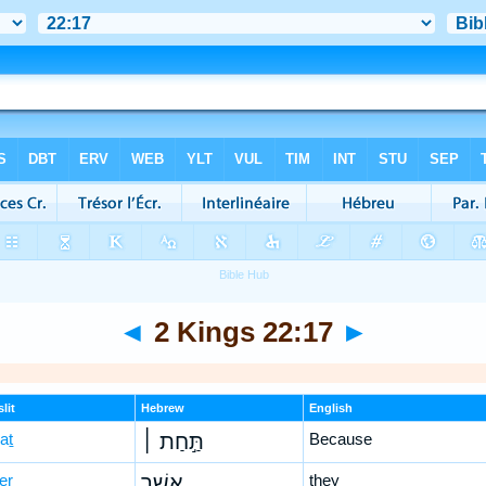
◄
2 Kings 22:17
►
lit
Hebrew
English
aṯ
תַּ֣חַת ׀
Because
er
אֲשֶׁ֣ר
they