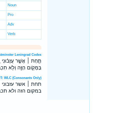
Noun
Pro
Adv
Verb
 OT: Westminster Leningrad Codex
תַּ֣חַת ׀ אֲשֶׁ֣ר עֲזָב֗וּנִי ו
בַּמָּקֹ֥ום הַזֶּ֖ה וְלֹ֥א תִכְבֶ
מ Hebrew OT: WLC (Consonants Only)
תחת ׀ אשר עזבוני 
במקום הזה ולא תכב