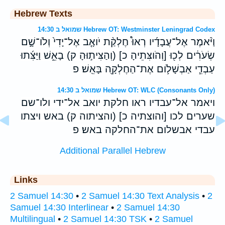
Hebrew Texts
שמואל ב 14:30 Hebrew OT: Westminster Leningrad Codex
וַיֹּ֨אמֶר אֶל־עֲבָדָ֜יו רְאוּ֩ חֶלְקַ֨ת יֹואָ֤ב אֶל־יָדִי֙ וְלֹו־שָׁ֣ם
שְׂעֹרִ֔ים לְכ֖וּ [וְהֹוצִּתֵיהָ כ] (וְהַצִּית֣וּהָ ק) בָאֵ֑שׁ וַיַּצִּ֜תוּ
עַבְדֵ֧י אַבְשָׁלֹ֛ום אֶת־הַחֶלְקָ֖ה בָּאֵֽשׁ׃ פ
שמואל ב 14:30 Hebrew OT: WLC (Consonants Only)
ויאמר אל־עבדיו ראו חלקת יואב אל־ידי ולו־שם
שערים לכו [והוצתיה כ] (והציתוה ק) באש ויצתו
עבדי אבשלום את־החלקה באש׃ פ
Additional Parallel Hebrew
Links
2 Samuel 14:30
•
2 Samuel 14:30 Text Analysis
•
2
Samuel 14:30 Interlinear
•
2 Samuel 14:30
Multilingual
•
2 Samuel 14:30 TSK
•
2 Samuel