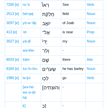
7200
[e]
rə-’ū
רְאוּ֩
See
Verb
2513
[e]
ḥel-qaṯ
חֶלְקַ֨ת
field
Noun
3097
[e]
yō-w-’āḇ
יוֹאָ֤ב
of Joab
Noun
413
[e]
’el-
אֶל־
is near
Prep
3027
[e]
yā-ḏî
יָדִי֙
my
Noun
wə-lōw-
וְלוֹ־
-
8033
[e]
šām
שָׁ֣ם
there
Adv
8184
[e]
śə-‘ō-rîm,
שְׂעֹרִ֔ים
he has barley
Noun
1980
[e]
lə-ḵū
לְכ֖וּ
go
Verb
[wə-hō-
[וְהֹוצִּתֵיהָ
-
wṣ-ṣi-ṯê-
hā
ḵ]
כ]
-