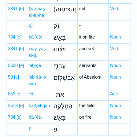
3341
[e]
(wə-haṣ-
(וְהַצִּית֣וּהָ
set
Verb
ṣî-ṯū-hā
q)
ק)
-
784
[e]
ḇā-’êš;
בָאֵ֑שׁ
it on fire
Noun
3341
[e]
way-yaṣ-
וַיַּצִּ֜תוּ
and set
Verb
ṣi-ṯū
5650
[e]
‘aḇ-ḏê
עַבְדֵ֧י
servants
Noun
53
[e]
’aḇ-šā-lō-
אַבְשָׁל֛וֹם
of Absalom
Noun
wm
853
[e]
’eṯ-
אֶת־
-
Acc
2513
[e]
ha-ḥel-qāh
הַחֶלְקָ֖ה
the field
Noun
784
[e]
bā-’êš.
בָּאֵֽשׁ׃
on fire
Noun
p̄
פ
-