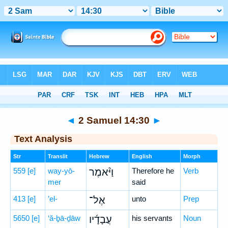
Bible
>
Hebrew
> 2 Samuel 14:30
◄
2 Samuel 14:30
►
Text Analysis
Str
Translit
Hebrew
English
Morph
559
[e]
way-yō-
וַיֹּ֨אמֶר
Therefore he
Verb
mer
said
413
[e]
’el-
אֶל־
unto
Prep
5650
[e]
‘ă-ḇā-ḏāw
עֲבָדָ֜יו
his servants
Noun