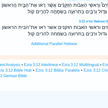
וִיִּם֩ וְרָאשֵׁ֨י הָאָבֹ֜ות הַזְּקֵנִ֗ים אֲשֶׁ֨ר רָא֜וּ אֶת־הַבַּ֤יִת הָֽרִאשֹׁון֙ בְּי
ל גָּדֹ֑ול וְרַבִּ֛ים בִּתְרוּעָ֥ה בְשִׂמְחָ֖ה לְהָרִ֥ים קֹֽול׃
עזרא 3:12 H
וים וראשי האבות הזקנים אשר ראו את־הבית הראשון ב
גדול ורבים בתרועה בשמחה להרים קול׃
Additional Parallel Hebrew
ext Analysis
•
Ezra 3:12 Interlinear
•
Ezra 3:12 Multilingual
•
Ez
ra 3:12 Bible Hub
•
Ezra 3:12 Biblia Paralela
•
Ezra 3:12 Chi
12 German Bible