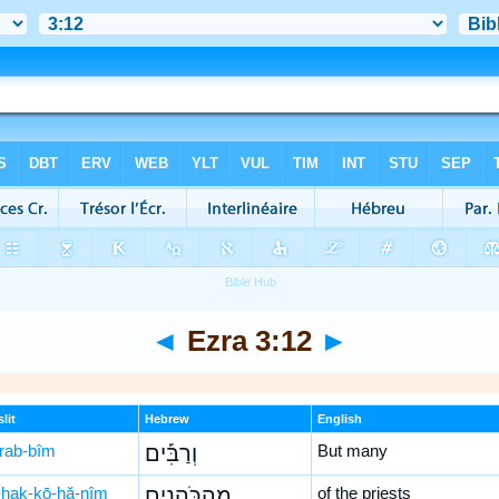
◄
Ezra 3:12
►
lit
Hebrew
English
rab-bîm
וְרַבִּ֡ים
But many
hak-kō-hă-nîm
מֵהַכֹּהֲנִ֣ים
of the priests