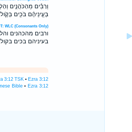
וְרַבִּ֡ים מֵהַכֹּהֲנִ֣ים וְהַלְ
בְּעֵ֣ינֵיהֶ֔ם בֹּכִ֖ים בְּקֹ֣ו
ebrew OT: WLC (Consonants Only)
ורבים מהכהנים והל
בעיניהם בכים בקול 
ra 3:12 TSK
•
Ezra 3:12
nese Bible
•
Ezra 3:12