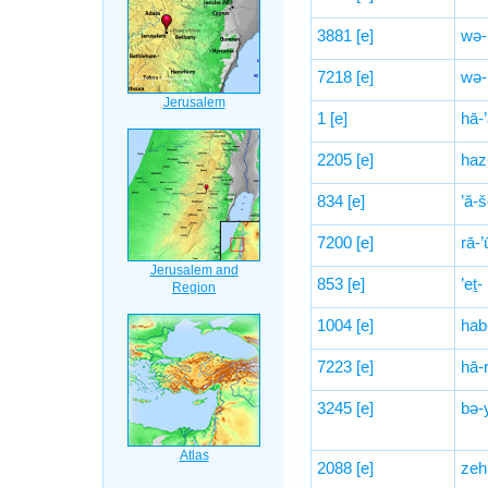
3881
[e]
wə-
7218
[e]
wə-
1
[e]
hā-
2205
[e]
haz
834
[e]
’ă-š
7200
[e]
rā-’
853
[e]
’eṯ-
1004
[e]
hab
7223
[e]
hā-
3245
[e]
bə-
2088
[e]
zeh