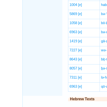
1004
[e]
hab
5869
[e]
bə-
1058
[e]
bō-
6963
[e]
bə-
1419
[e]
gā-
7227
[e]
wə-
8643
[e]
biṯ-
8057
[e]
ḇə-
7311
[e]
lə-
6963
[e]
qō-
Hebrew Texts