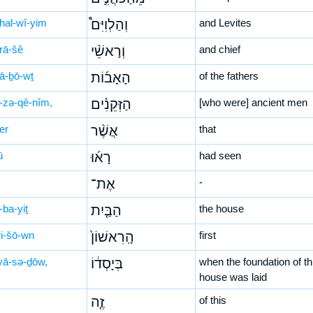
hal-wî-yim
וְהַלְוִיִּם֩
and Levites
rā-šê
וְרָאשֵׁ֨י
and chief
’ā-ḇō-wṯ
הָאָב֜וֹת
of the fathers
-zə-qê-nîm,
הַזְּקֵנִ֗ים
[who were] ancient men
er
אֲשֶׁ֨ר
that
ū
רָא֜וּ
had seen
אֶת־
-
-ba-yiṯ
הַבַּ֤יִת
the house
ri-šō-wn
הָֽרִאשׁוֹן֙
first
yā-sə-ḏōw,
בְּיָסְד֔וֹ
when the foundation of th
house was laid
זֶ֤ה
of this