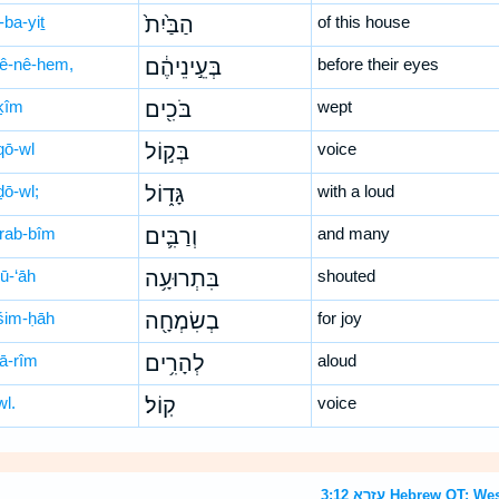
-ba-yiṯ
הַבַּ֙יִת֙
of this house
‘ê-nê-hem,
בְּעֵ֣ינֵיהֶ֔ם
before their eyes
ḵîm
בֹּכִ֖ים
wept
qō-wl
בְּק֣וֹל
voice
ḏō-wl;
גָּד֑וֹל
with a loud
rab-bîm
וְרַבִּ֛ים
and many
rū-‘āh
בִּתְרוּעָ֥ה
shouted
śim-ḥāh
בְשִׂמְחָ֖ה
for joy
hā-rîm
לְהָרִ֥ים
aloud
wl.
קֽוֹל׃
voice
עזרא 3:12 Hebrew O