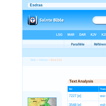
Bible
>
Hebrew
> Ezra 3:12
Text Analysis
Str
Trans
7227
[e]
wə-
3548
[e]
mê-