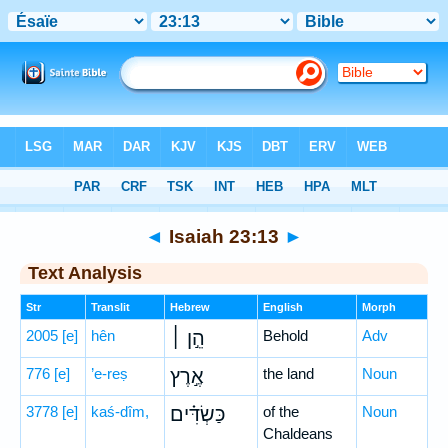
Bible
>
Hebrew
> Isaiah 23:13
◄
Isaiah 23:13
►
Text Analysis
Str
Translit
Hebrew
English
Morph
2005
[e]
hên
הֵ֣ן ׀
Behold
Adv
776
[e]
’e-reṣ
אֶ֣רֶץ
the land
Noun
3778
[e]
kaś-dîm,
כַּשְׂדִּ֗ים
of the
Noun
Chaldeans