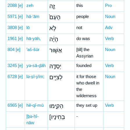
2088
[e]
zeh
זֶ֤ה
this
Pro
5971
[e]
hā-‘ām
הָעָם֙
people
Noun
3808
[e]
lō
לֹ֣א
not
Adv
1961
[e]
hā-yāh,
הָיָ֔ה
do was
Verb
804
[e]
’aš-šūr
אַשּׁ֖וּר
[till] the
Noun
Assyrian
3245
[e]
yə-sā-ḏāh
יְסָדָ֣הּ
founded
Verb
6728
[e]
lə-ṣî-yîm;
לְצִיִּ֑ים
it for those
Noun
who dwell in
the
wilderness
6965
[e]
hê-qî-mū
הֵקִ֣ימוּ
they set up
Verb
[ḇə-ḥî-
[בְחִינָיו
-
nāw