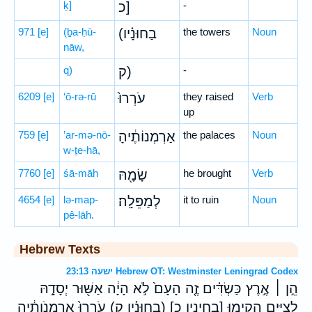
ḵ]
כ]
-
971
[e]
(ḇa-ḥū-
(בַחוּנָ֗יו
the towers
Noun
nāw,
q)
ק)
-
6209
[e]
‘ō-rə-rū
עֹרְרוּ֙
they raised
Verb
up
759
[e]
’ar-mə-nō-
אַרְמְנוֹתֶ֔יהָ
the palaces
Noun
w-ṯe-hā,
7760
[e]
śā-māh
שָׂמָ֖הּ
he brought
Verb
4654
[e]
lə-map-
לְמַפֵּלָֽה׃
it to ruin
Noun
pê-lāh.
Hebrew Texts
ישעה 23:13 Hebrew OT: Westminster Leningrad Codex
הֵ֣ן ׀ אֶ֣רֶץ כַּשְׂדִּ֗ים זֶ֤ה הָעָם֙ לֹ֣א הָיָ֔ה אַשּׁ֖וּר יְסָדָ֣הּ
לְצִיִּ֑ים הֵקִ֣ימוּ [בְחִינָיו כ] (בַחוּנָ֗יו ק) עֹרְרוּ֙ אַרְמְנֹותֶ֔יהָ