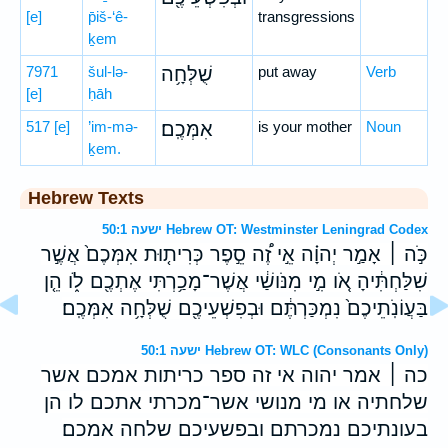
[e]
p̄iš-‘ê-
transgressions
ḵem
7971
šul-lə-
שֻׁלְּחָ֥ה
put away
Verb
[e]
ḥāh
517
[e]
’im-mə-
אִמְּכֶֽם׃
is your mother
Noun
ḵem.
Hebrew Texts
ישעה 50:1 Hebrew OT: Westminster Leningrad Codex
כֹּ֣ה ׀ אָמַ֣ר יְהוָ֗ה אֵ֣י זֶ֠ה סֵ֣פֶר כְּרִית֤וּת אִמְּכֶם֙ אֲשֶׁ֣ר
שִׁלַּחְתִּ֔יהָ אֹ֚ו מִ֣י מִנֹּושַׁ֔י אֲשֶׁר־מָכַ֥רְתִּי אֶתְכֶ֖ם לֹ֑ו הֵ֤ן
בַּעֲוֹנֹֽתֵיכֶם֙ נִמְכַּרְתֶּ֔ם וּבְפִשְׁעֵיכֶ֖ם שֻׁלְּחָ֥ה אִמְּכֶֽם׃
ישעה 50:1 Hebrew OT: WLC (Consonants Only)
כה ׀ אמר יהוה אי זה ספר כריתות אמכם אשר
שלחתיה או מי מנושי אשר־מכרתי אתכם לו הן
בעונתיכם נמכרתם ובפשעיכם שלחה אמכם׃