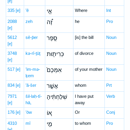
[e]
335
[e]
’ê
אֵ֣י
Where
Int
2088
zeh
זֶ֠ה
he
Pro
[e]
5612
sê-p̄er
סֵ֣פֶר
[is] the bill
Noun
[e]
3748
kə-rî-ṯūṯ
כְּרִית֤וּת
of divorce
Noun
[e]
517
[e]
’im-mə-
אִמְּכֶם֙
of your mother
Noun
ḵem
834
[e]
’ă-šer
אֲשֶׁ֣ר
whom
Prt
7971
šil-laḥ-tî-
שִׁלַּחְתִּ֔יהָ
I have put
Verb
[e]
hā,
away
176
[e]
’ōw
א֚וֹ
Or
Conj
4310
mî
מִ֣י
to whom
Pro
[e]