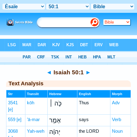
Bible
>
Hebrew
> Isaiah 50:1
◄
Isaiah 50:1
►
Text Analysis
Str
Translit
Hebrew
English
Morph
3541
kōh
כֹּ֣ה ׀
Thus
Adv
[e]
559
[e]
’ā-mar
אָמַ֣ר
says
Verb
3068
Yah-weh
יְהוָ֗ה
the LORD
Noun