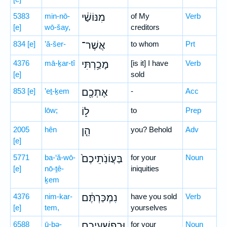
5383
min-nō-
מִנּוֹשַׁ֔י
of My
Verb
[e]
wō-šay,
creditors
834
[e]
’ă-šer-
אֲשֶׁר־
to whom
Prt
4376
mā-ḵar-tî
מָכַ֥רְתִּי
[is it] I have
Verb
[e]
sold
853
[e]
’eṯ-ḵem
אֶתְכֶ֖ם
-
Acc
lōw;
ל֑וֹ
to
Prep
2005
hên
הֵ֤ן
you? Behold
Adv
[e]
5771
ba-‘ă-wō-
בַּעֲוֹנֹֽתֵיכֶם֙
for your
Noun
[e]
nō-ṯê-
iniquities
ḵem
4376
nim-kar-
נִמְכַּרְתֶּ֔ם
have you sold
Verb
[e]
tem,
yourselves
6588
ū-ḇə-
וּבְפִשְׁעֵיכֶ֖ם
for your
Noun