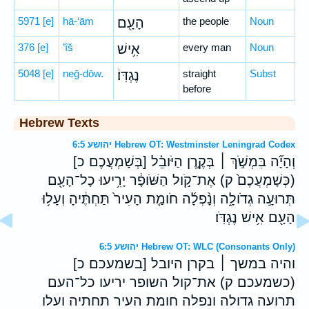
5971
[e]
hā-‘ām
הָעָ֖ם
the people
Noun
376
[e]
’îš
אִ֥ישׁ
every man
Noun
5048
[e]
neḡ-dōw.
נֶגְדּֽוֹ׃
straight
Subst
before
Hebrew Texts
יהושע 6:5 Hebrew OT: Westminster Leningrad Codex
וְהָיָ֞ה בִּמְשֹׁ֣ךְ ׀ בְּקֶ֣רֶן הַיֹּובֵ֗ל [בְּשָׁמְעֲכֶם כ]
(כְּשָׁמְעֲכֶם֙ ק) אֶת־קֹ֣ול הַשֹּׁופָ֔ר יָרִ֥יעוּ כָל־הָעָ֖ם
תְּרוּעָ֣ה גְדֹולָ֑ה וְנָ֨פְלָ֜ה חֹומַ֤ת הָעִיר֙ תַּחְתֶּ֔יהָ וְעָל֥וּ
הָעָ֖ם אִ֥ישׁ נֶגְדֹּֽו׃
יהושע 6:5 Hebrew OT: WLC (Consonants Only)
והיה במשך ׀ בקרן היובל [בשמעכם כ]
(כשמעכם ק) את־קול השופר יריעו כל־העם
תרועה גדולה ונפלה חומת העיר תחתיה ועלו