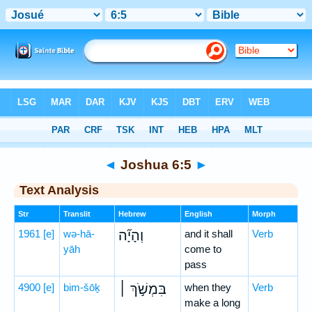
Bible
>
Hebrew
> Joshua 6:5
◄
Joshua 6:5
►
Text Analysis
Str
Translit
Hebrew
English
Morph
1961
[e]
wə-hā-
וְהָיָ֞ה
and it shall
Verb
yāh
come to
pass
4900
[e]
bim-šōḵ
בִּמְשֹׁ֣ךְ ׀
when they
Verb
make a long