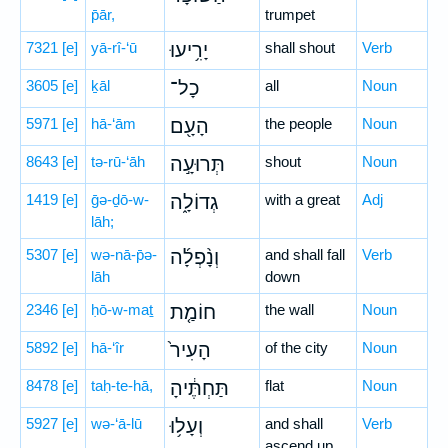
p̄ār,
trumpet
7321
[e]
yā-rî-‘ū
יָרִ֥יעוּ
shall shout
Verb
3605
[e]
ḵāl
כָל־
all
Noun
5971
[e]
hā-‘ām
הָעָ֖ם
the people
Noun
8643
[e]
tə-rū-‘āh
תְּרוּעָ֣ה
shout
Noun
1419
[e]
ḡə-ḏō-w-
גְדוֹלָ֑ה
with a great
Adj
lāh;
5307
[e]
wə-nā-p̄ə-
וְנָ֨פְלָ֜ה
and shall fall
Verb
lāh
down
2346
[e]
ḥō-w-maṯ
חוֹמַ֤ת
the wall
Noun
5892
[e]
hā-‘îr
הָעִיר֙
of the city
Noun
8478
[e]
taḥ-te-hā,
תַּחְתֶּ֔יהָ
flat
Noun
5927
[e]
wə-‘ā-lū
וְעָל֥וּ
and shall
Verb
ascend up