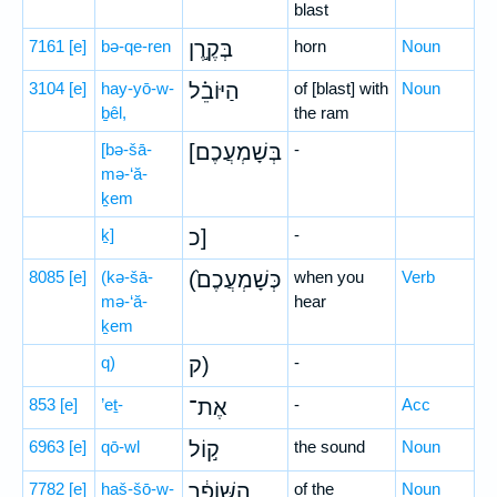
blast
7161
[e]
bə-qe-ren
בְּקֶ֣רֶן
horn
Noun
3104
[e]
hay-yō-w-
הַיּוֹבֵ֗ל
of [blast] with
Noun
ḇêl,
the ram
[bə-šā-
[בְּשָׁמְעֲכֶם
-
mə-‘ă-
ḵem
ḵ]
כ]
-
8085
[e]
(kə-šā-
(כְּשָׁמְעֲכֶם֙
when you
Verb
mə-‘ă-
hear
ḵem
q)
ק)
-
853
[e]
’eṯ-
אֶת־
-
Acc
6963
[e]
qō-wl
ק֣וֹל
the sound
Noun
7782
[e]
haš-šō-w-
הַשּׁוֹפָ֔ר
of the
Noun