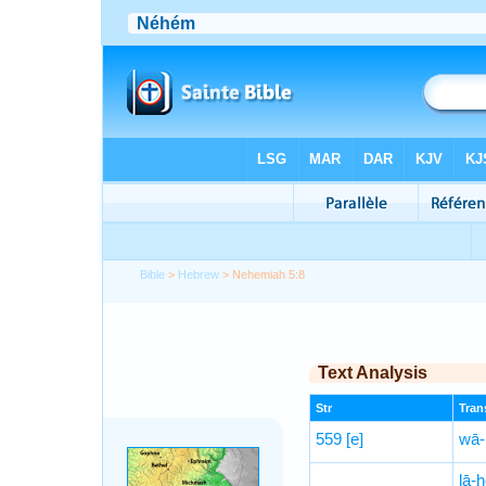
Bible
>
Hebrew
> Nehemiah 5:8
Text Analysis
Str
Trans
559
[e]
wā-
lā-