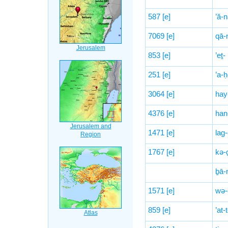
587
[e]
’ă-
7069
[e]
qā-
853
[e]
’eṯ-
251
[e]
’a-
3064
[e]
hay
4376
[e]
han
1471
[e]
lag
1767
[e]
kə-
ḇā-
1571
[e]
wə-
859
[e]
’at