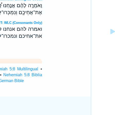
וָאֹמְרָ֣ה לָהֶ֗ם אֲנַ֣חְנוּ קָ֠
אֶת־אֲחֵיכֶ֖ם וְנִמְכְּרוּ־לָ֑נוּ
ebrew OT: WLC (Consonants Only)
ואמרה להם אנחנו קנ
את־אחיכם ונמכרו־לנו
iah 5:8 Multilingual
•
•
Nehemiah 5:8 Biblia
German Bible