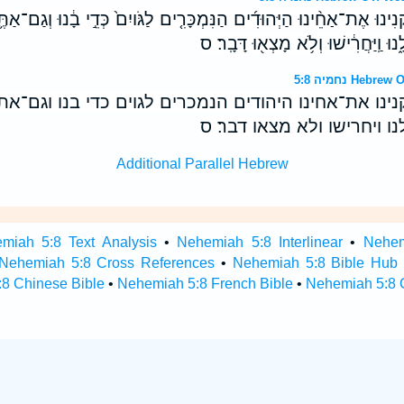
נִינוּ אֶת־אַחֵ֨ינוּ הַיְּהוּדִ֜ים הַנִּמְכָּרִ֤ים לַגֹּויִם֙ כְּדֵ֣י בָ֔נוּ וְגַם־אַתֶּ
 וַֽיַּחֲרִ֔ישׁוּ וְלֹ֥א מָצְא֖וּ דָּבָֽר׃ ס
נחמיה 5:8 H
ינו את־אחינו היהודים הנמכרים לגוים כדי בנו וגם־א
 ויחרישו ולא מצאו דבר׃ ס
Additional Parallel Hebrew
miah 5:8 Text Analysis
•
Nehemiah 5:8 Interlinear
•
Nehem
Nehemiah 5:8 Cross References
•
Nehemiah 5:8 Bible Hub
8 Chinese Bible
•
Nehemiah 5:8 French Bible
•
Nehemiah 5:8 