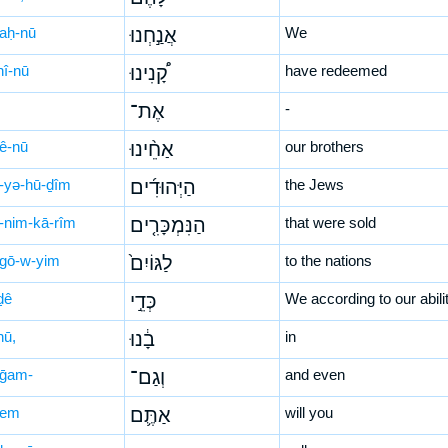
naḥ-nū
אֲנַ֣חְנוּ
We
nî-nū
קָ֠נִינוּ
have redeemed
אֶת־
-
ḥê-nū
אַחֵ֨ינוּ
our brothers
-yə-hū-ḏîm
הַיְּהוּדִ֜ים
the Jews
-nim-kā-rîm
הַנִּמְכָּרִ֤ים
that were sold
-gō-w-yim
לַגּוֹיִם֙
to the nations
ḏê
כְּדֵ֣י
We according to our abili
nū,
בָ֔נוּ
in
ḡam-
וְגַם־
and even
-tem
אַתֶּ֛ם
will you