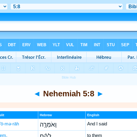
◄
Nehemiah 5:8
►
lit
Hebrew
English
’ō-mə-rāh
וָאֹמְרָ֣ה
And I said
hem,
לָהֶ֗ם
to them