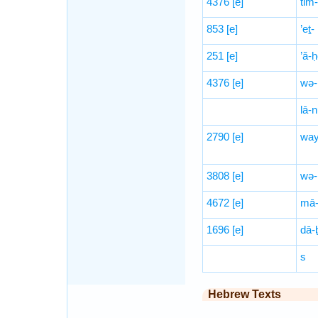
4376
[e]
tim
853
[e]
’eṯ-
251
[e]
’ă-
4376
[e]
wə-
lā-n
2790
[e]
way
3808
[e]
wə-
4672
[e]
mā-
1696
[e]
dā-
s
Hebrew Texts