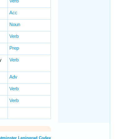
Verb
Acc
Noun
Verb
Prep
y
Verb
Adv
Verb
Verb
T: Westminster Leningrad Codex