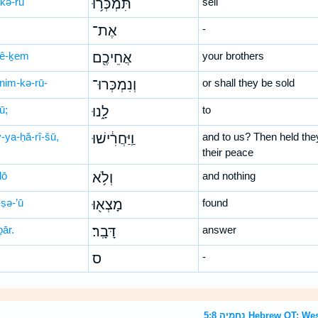
-kə-rū
תִּמְכְּר֥וּ
sell
אֶת־
-
ḥê-ḵem
אֲחֵיכֶ֖ם
your brothers
nim-kə-rū-
וְנִמְכְּרוּ־
or shall they be sold
ū;
לָ֑נוּ
to
-ya-ḥă-rî-šū,
וַֽיַּחֲרִ֔ישׁוּ
and to us? Then held the
their peace
lō
וְלֹ֥א
and nothing
ṣə-’ū
מָצְא֖וּ
found
ḇār.
דָּבָֽר׃
answer
ס
-
נחמיה 5:8 Hebrew O