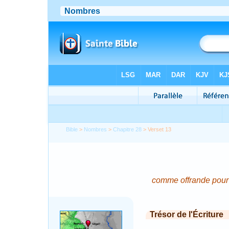
Bible
>
Nombres
>
Chapitre 28
> Verset 13
comme offrande pour c
Trésor de l'Écriture