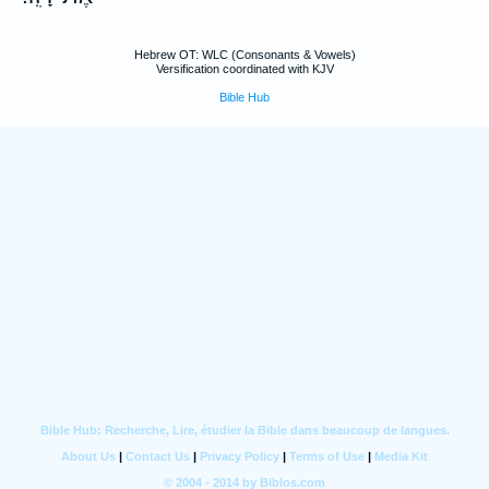
Hebrew OT: WLC (Consonants & Vowels)
Versification coordinated with KJV
Bible Hub