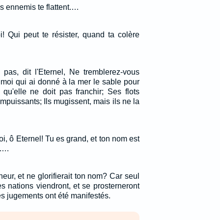
es ennemis te flattent.…
i! Qui peut te résister, quand ta colère
pas, dit l'Eternel, Ne tremblerez-vous
moi qui ai donné à la mer le sable pour
e qu'elle ne doit pas franchir; Ses flots
 impuissants; Ils mugissent, mais ils ne la
oi, ô Eternel! Tu es grand, et ton nom est
e.…
neur, et ne glorifierait ton nom? Car seul
les nations viendront, et se prosterneront
es jugements ont été manifestés.