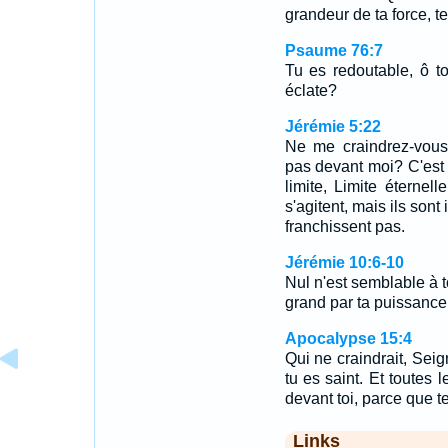
grandeur de ta force, t
Psaume 76:7
Tu es redoutable, ô to
éclate?
Jérémie 5:22
Ne me craindrez-vous 
pas devant moi? C'est 
limite, Limite éternell
s'agitent, mais ils sont
franchissent pas.
Jérémie 10:6-10
Nul n'est semblable à t
grand par ta puissanc
Apocalypse 15:4
Qui ne craindrait, Seig
tu es saint. Et toutes 
devant toi, parce que t
Links