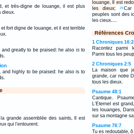
louange, Il est red
d, et très-digne de louange, il est plus
les dieux;
Car
26
 dieux.
peuples sont des ido
les cieux.…
et fort digne de louange, et il est terrible
Références Cro
eux.
1 Chroniques 16:2
Racontez parmi le
and greatly to be praised: he also
is
to
Parmi tous les peup
ds.
2 Chroniques 2:5
ion
La maison que je 
 and highly to be praised: he also is to
grande, car notre 
ds.
tous les dieux.
e
Psaume 48:1
Cantique. Psaum
L'Eternel est grand,
les louanges, Dans 
sur sa montagne sai
 la grande assemblée des saints, Il est
ux qui l'entourent.
Psaume 76:7
Tu es redoutable, ô t