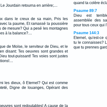
quand ta colère écl
t, Le Jourdain retourna en arrière;…
Psaume 89:7
Dieu est terri
x dans le creux de sa main, Pris les
assemblée des sai
avec la paume, Et ramassé la poussière
pour tous ceux qui l
ers de mesure? Qui a pesé les montagnes
Psaume 144:3
ines à la balance?…
Eternel, qu'est-ce
tu le connaisses? L
ique de Moïse, le serviteur de Dieu, et le
que tu prennes gard
 en disant: Tes oeuvres sont grandes et
ieu tout-puissant! Tes voies sont justes
ations!…
mi les dieux, ô Eternel? Qui est comme
nteté, Digne de louanges, Opérant des
oeuvres sont redoutables! A cause de la