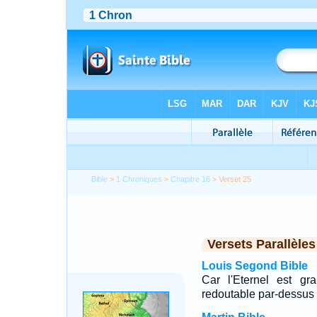
Bible
>
1 Chroniques
>
Chapitre 16
> Verset 25
Versets Parallèles
Louis Segond Bible
Car l'Eternel est gr
redoutable par-dessus 