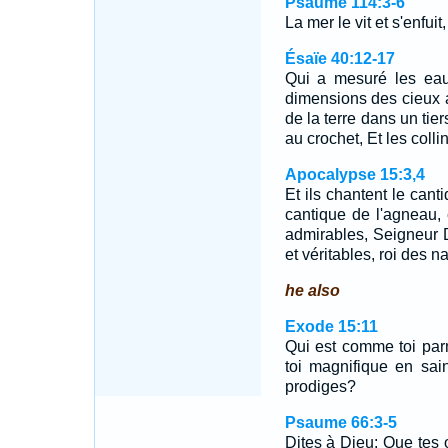
Psaume 114:3-6
La mer le vit et s'enfui
Ésaïe 40:12-17
Qui a mesuré les eau
dimensions des cieux 
de la terre dans un ti
au crochet, Et les coll
Apocalypse 15:3,4
Et ils chantent le cant
cantique de l'agneau,
admirables, Seigneur D
et véritables, roi des n
he also
Exode 15:11
Qui est comme toi par
toi magnifique en sai
prodiges?
Psaume 66:3-5
Dites à Dieu: Que tes 