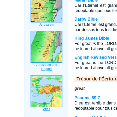
Martin Bible
Car l'Eternel est gran
redoutable que tous les
Darby Bible
Car l'Eternel est grand, 
par-dessus tous les di
King James Bible
For great
is
the LORD, 
be feared above all go
English Revised Vers
For great is the LORD,
be feared above all go
Trésor de l'Écritur
great
Psaume 89:7
Dieu est terrible dans
redoutable pour tous ce