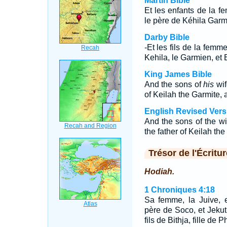
Martin Bible
Et les enfants de la 
le père de Kéhila Gar
Darby Bible
-Et les fils de la fem
Kehila, le Garmien, et
King James Bible
And the sons of
his
wif
of Keilah the Garmite,
English Revised Vers
And the sons of the wi
the father of Keilah t
Trésor de l'Écritur
Hodiah.
1 Chroniques 4:18
Sa femme, la Juive, 
père de Soco, et Jekut
fils de Bithja, fille d