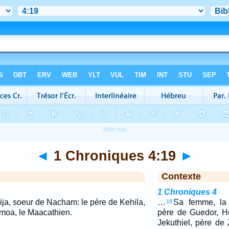
◄
1 Chroniques 4:19
►
Contexte
1 Chroniques 4
ija, soeur de Nacham: le père de Kehila,
…
Sa femme, la 
18
moa, le Maacathien.
père de Guedor, H
Jekuthiel, père de