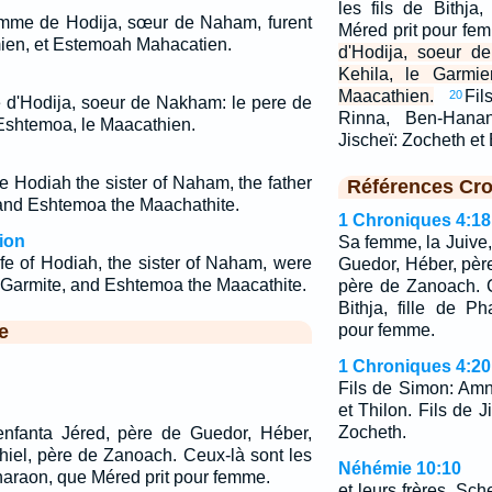
les fils de Bithja
femme de Hodija, sœur de Naham, furent
Méred prit pour fe
mien, et Estemoah Mahacatien.
d'Hodija, soeur d
Kehila, le Garmie
Maacathien.
Fi
20
me d'Hodija, soeur de Nakham: le pere de
Rinna, Ben-Hanan
 Eshtemoa, le Maacathien.
Jischeï: Zocheth et
e Hodiah the sister of Naham, the father
Références Cro
 and Eshtemoa the Maachathite.
1 Chroniques 4:18
ion
Sa femme, la Juive,
fe of Hodiah, the sister of Naham, were
Guedor, Héber, père
he Garmite, and Eshtemoa the Maacathite.
père de Zanoach. C
Bithja, fille de P
e
pour femme.
1 Chroniques 4:20
Fils de Simon: Am
et Thilon. Fils de 
Zocheth.
enfanta Jéred, père de Guedor, Héber,
hiel, père de Zanoach. Ceux-là sont les
Néhémie 10:10
e Pharaon, que Méred prit pour femme.
et leurs frères, Sch