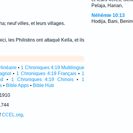
Pelaja, Hanan,
Néhémie 10:13
Hodija, Bani, Benin
a; neuf villes, et leurs villages.
ci, les Philistins ont attaqué Keïla, et ils
linéaire
•
1 Chroniques 4:19 Multilingue
agnol
•
1 Chroniques 4:19 Français
•
1
nd
•
1 Chroniques 4:19 Chinois
•
1
s
•
Bible Apps
•
Bible Hub
 1910
1744
f
CCEL.org
.