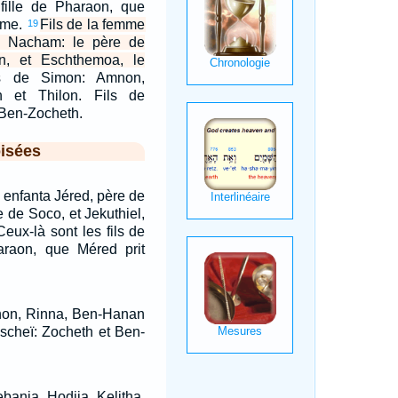
, fille de Pharaon, que
mme.
Fils de la femme
19
e Nacham: le père de
n, et Eschthemoa, le
ls de Simon: Amnon,
 et Thilon. Fils de
 Ben-Zocheth.
isées
 enfanta Jéred, père de
 de Soco, et Jekuthiel,
eux-là sont les fils de
haraon, que Méred prit
non, Rinna, Ben-Hanan
Jischeï: Zocheth et Ben-
ebania, Hodija, Kelitha,