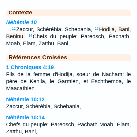
Contexte
Néhémie 10
…
Zaccur, Schérébia, Schebania,
Hodija, Bani,
12
13
Beninu.
Chefs du peuple: Pareosch, Pachath-
14
Moab, Elam, Zatthu, Bani,…
Références Croisées
1 Chroniques 4:19
Fils de la femme d'Hodija, soeur de Nacham: le
père de Kehila, le Garmien, et Eschthemoa, le
Maacathien.
Néhémie 10:12
Zaccur, Schérébia, Schebania,
Néhémie 10:14
Chefs du peuple: Pareosch, Pachath-Moab, Elam,
Zatthu, Bani,