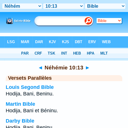
Bible
>
Néhémie
>
Chapitre 10
> Verset 13
◄
Néhémie 10:13
►
Versets Parallèles
Louis Segond Bible
Hodija, Bani, Beninu.
Martin Bible
Hodija, Bani et Béninu.
Darby Bible
Hodija, Bani, Beninu.