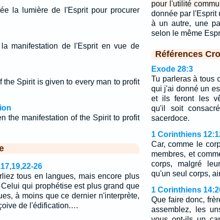
pour l'utilité commu
e la lumière de l'Esprit pour procurer
donnée par l'Esprit
à un autre, une p
selon le même Espr
a manifestation de l'Esprit en vue de
Références Cro
Exode 28:3
Tu parleras à tous 
 the Spirit is given to every man to profit
qui j'ai donné un esp
et ils feront les 
ion
qu'il soit consac
 the manifestation of the Spirit to profit
sacerdoce.
1 Corinthiens 12:1
Car, comme le corp
e
membres, et comme
corps, malgré leu
,17,19,22-26
qu'un seul corps, ain
rliez tous en langues, mais encore plus
 Celui qui prophétise est plus grand que
1 Corinthiens 14:2
ues, à moins que ce dernier n'interprète,
Que faire donc, fr
çoive de l'édification.…
assemblez, les un
vous ont-ils un can