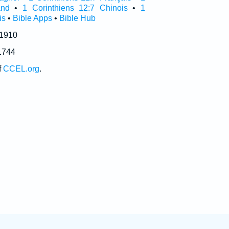
and
•
1 Corinthiens 12:7 Chinois
•
1
is
•
Bible Apps
•
Bible Hub
 1910
1744
f
CCEL.org
.