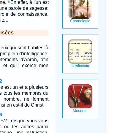
ne.
En effet, à l'un est
8
 une parole de sagesse;
arole de connaissance,
it;…
isées
ceux qui sont habiles, à
rit plein d'intelligence;
vêtements d'Aaron, afin
ré et qu'il exerce mon
2
s est un et a plusieurs
 tous les membres du
r nombre, ne forment
si en est-il de Christ.
6
ères? Lorsque vous vous
s ou les autres parmi
tique, une instruction,