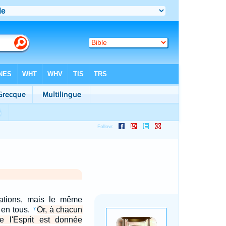
érations, mais le même
 en tous.
Or, à chacun
7
de l'Esprit est donnée