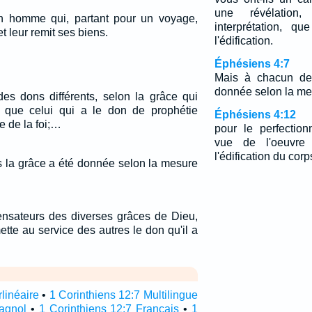
une révélation
n homme qui, partant pour un voyage,
interprétation, q
t leur remit ses biens.
l'édification.
Éphésiens 4:7
Mais à chacun de
donnée selon la me
s dons différents, selon la grâce qui
 que celui qui a le don de prophétie
Éphésiens 4:12
e de la foi;…
pour le perfectio
vue de l'oeuvre
l'édification du corp
 la grâce a été donnée selon la mesure
sateurs des diverses grâces de Dieu,
te au service des autres le don qu'il a
rlinéaire
•
1 Corinthiens 12:7 Multilingue
pagnol
•
1 Corinthiens 12:7 Français
•
1