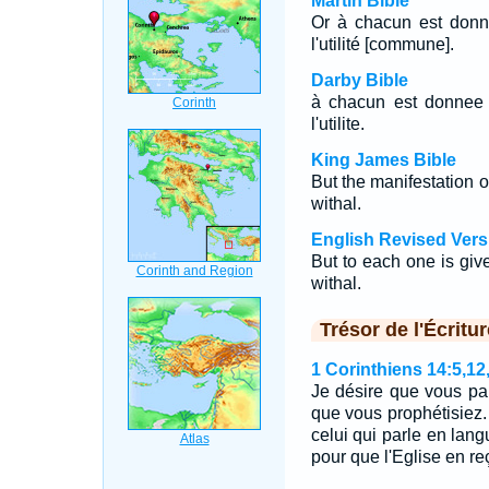
Martin Bible
Or à chacun est donné
l'utilité [commune].
Darby Bible
à chacun est donnee l
l'utilite.
King James Bible
But the manifestation of
withal.
English Revised Vers
But to each one is given
withal.
Trésor de l'Écritur
1 Corinthiens 14:5,12
Je désire que vous pa
que vous prophétisiez.
celui qui parle en lang
pour que l'Eglise en re