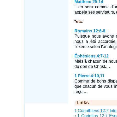
Matthieu 25:14
Il en sera comme d'u
appela ses serviteurs, e
*etc:
Romains 12:6-8
Puisque nous avons de
nous a été accordée,
l'exerce selon l'analogi
Éphésiens 4:7-12
Mais à chacun de nous
du don de Christ.…
1 Pierre 4:10,11
Comme de bons dispen
que chacun de vous met
reçu,…
Links
1 Corinthiens 12:7 Inte
•
1 Corintios 12:7 Es