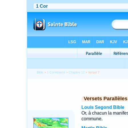
Bible
>
1 Corinthiens
>
Chapitre 12
> Verset 7
Versets Parallèles
Louis Segond Bible
Or, à chacun la manifest
commune.