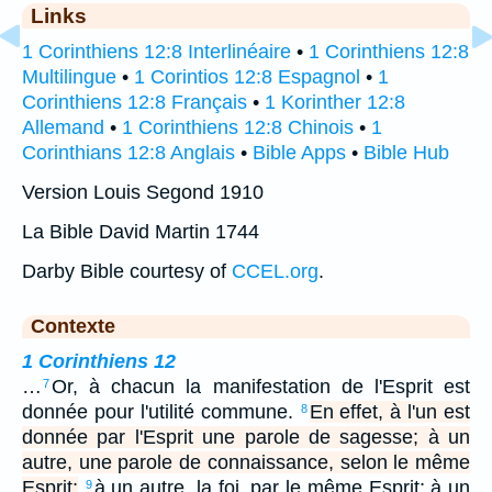
Links
1 Corinthiens 12:8 Interlinéaire
•
1 Corinthiens 12:8
Multilingue
•
1 Corintios 12:8 Espagnol
•
1
Corinthiens 12:8 Français
•
1 Korinther 12:8
Allemand
•
1 Corinthiens 12:8 Chinois
•
1
Corinthians 12:8 Anglais
•
Bible Apps
•
Bible Hub
Version Louis Segond 1910
La Bible David Martin 1744
Darby Bible courtesy of
CCEL.org
.
Contexte
1 Corinthiens 12
…
Or, à chacun la manifestation de l'Esprit est
7
donnée pour l'utilité commune.
En effet, à l'un est
8
donnée par l'Esprit une parole de sagesse; à un
autre, une parole de connaissance, selon le même
Esprit;
à un autre, la foi, par le même Esprit; à un
9