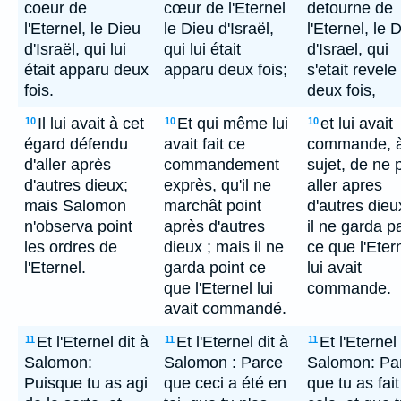
coeur de
cœur de l'Eternel
detourne de
l'Eternel, le Dieu
le Dieu d'Israël,
l'Eternel, le 
d'Israël, qui lui
qui lui était
d'Israel, qui
était apparu deux
apparu deux fois;
s'etait revele 
fois.
deux fois,
Il lui avait à cet
Et qui même lui
et lui avait
10
10
10
égard défendu
avait fait ce
commande, à
d'aller après
commandement
sujet, de ne 
d'autres dieux;
exprès, qu'il ne
aller apres
mais Salomon
marchât point
d'autres dieu
n'observa point
après d'autres
il ne garda p
les ordres de
dieux ; mais il ne
ce que l'Eter
l'Eternel.
garda point ce
lui avait
que l'Eternel lui
commande.
avait commandé.
Et l'Eternel dit à
Et l'Eternel dit à
Et l'Eternel 
11
11
11
Salomon:
Salomon : Parce
Salomon: Pa
Puisque tu as agi
que ceci a été en
que tu as fait