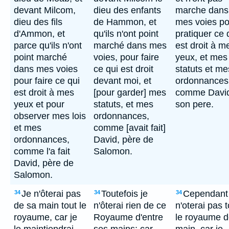
devant Milcom,
dieu des enfants
marche dans
dieu des fils
de Hammon, et
mes voies po
d'Ammon, et
qu'ils n'ont point
pratiquer ce 
parce qu'ils n'ont
marché dans mes
est droit à m
point marché
voies, pour faire
yeux, et mes
dans mes voies
ce qui est droit
statuts et me
pour faire ce qui
devant moi, et
ordonnances
est droit à mes
[pour garder] mes
comme Davi
yeux et pour
statuts, et mes
son pere.
observer mes lois
ordonnances,
et mes
comme [avait fait]
ordonnances,
David, père de
comme l'a fait
Salomon.
David, père de
Salomon.
Je n'ôterai pas
Toutefois je
Cependant 
34
34
34
de sa main tout le
n'ôterai rien de ce
n'oterai pas t
royaume, car je
Royaume d'entre
le royaume d