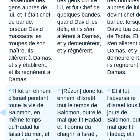
rassemblé des
des gens contre
des hommes
gens auprès de
lui, et fut Chef de
aupres de lui
lui, et il était chef
quelques bandes,
devint chef d
de bande,
quand David les
bande, lorsq
lorsque David
défit; et ils s'en
David tua ce
massacra les
allèrent à Damas,
de Tsoba. Et 
troupes de son
et y demeurèrent,
s'en allerent 
maître. Ils
et y régnèrent.
Damas, et y
allèrent à Damas,
demeurerent,
et s'y établirent,
ils regnerent
et ils régnèrent à
Damas.
Damas.
Il fut un ennemi
[Rézon] donc fut
Et il fut
25
25
25
d'Israël pendant
ennemi d'Israël
l'adversaire
toute la vie de
tout le temps de
d'Israel tous 
Salomon, en
Salomon, outre le
jours de
même temps
mal que fit Hadad;
Salomon, out
qu'Hadad lui
et il donna du
mal que fit
faisait du mal, et
chagrin à Israël,
Hadad; et il