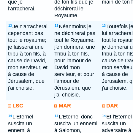
que je
de ton fils que je
main de ton fi
l'arracherai.
déchirerai le
Royaume.
Je n'arracherai
Néanmoins je
Toutefois j
13
13
13
cependant pas
ne déchirerai pas
lui arrachera
tout le royaume;
tout le Royaume,
tout le royau
je laisserai une
j'en donnerai une
je donnerai 
tribu à ton fils, à
Tribu à ton fils,
tribu à ton fil
cause de David,
pour l'amour de
cause de Dav
mon serviteur, et
David mon
mon serviteur
à cause de
serviteur, et pour
à cause de
Jérusalem, que
l'amour de
Jerusalem, 
j'ai choisie.
Jérusalem, que
j'ai choisie.
j'ai choisie.
LSG
MAR
DAR
L'Eternel
L'Eternel donc
Et l'Eternel
14
14
14
suscita un
suscita un ennemi
suscita un
ennemi à
à Salomon,
adversaire à