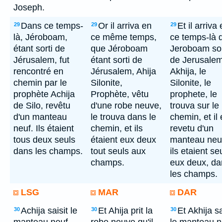
Joseph.
Dans ce temps-
Or il arriva en
Et il arriva
29
29
29
là, Jéroboam,
ce même temps,
ce temps-là 
étant sorti de
que Jéroboam
Jeroboam sor
Jérusalem, fut
étant sorti de
de Jerusalem
rencontré en
Jérusalem, Ahija
Akhija, le
chemin par le
Silonite,
Silonite, le
prophète Achija
Prophète, vêtu
prophete, le
de Silo, revêtu
d'une robe neuve,
trouva sur le
d'un manteau
le trouva dans le
chemin, et il 
neuf. Ils étaient
chemin, et ils
revetu d'un
tous deux seuls
étaient eux deux
manteau neuf
dans les champs.
tout seuls aux
ils etaient se
champs.
eux deux, da
les champs.
LSG
MAR
DAR
Achija saisit le
Et Ahija prit la
Et Akhija sa
30
30
30