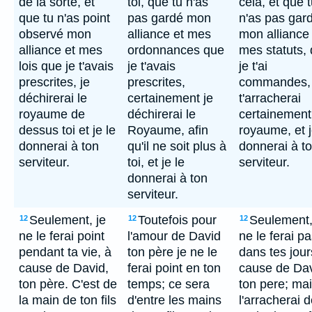
de la sorte, et
toi, que tu n'as
cela, et que 
que tu n'as point
pas gardé mon
n'as pas gar
observé mon
alliance et mes
mon alliance 
alliance et mes
ordonnances que
mes statuts,
lois que je t'avais
je t'avais
je t'ai
prescrites, je
prescrites,
commandes, 
déchirerai le
certainement je
t'arracherai
royaume de
déchirerai le
certainement
dessus toi et je le
Royaume, afin
royaume, et j
donnerai à ton
qu'il ne soit plus à
donnerai à t
serviteur.
toi, et je le
serviteur.
donnerai à ton
serviteur.
Seulement, je
Toutefois pour
Seulement,
12
12
12
ne le ferai point
l'amour de David
ne le ferai p
pendant ta vie, à
ton père je ne le
dans tes jour
cause de David,
ferai point en ton
cause de Dav
ton père. C'est de
temps; ce sera
ton pere; mai
la main de ton fils
d'entre les mains
l'arracherai d