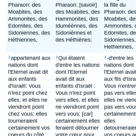
Pharaon: des
Pharaon; [savoir]
la fille du
Moabites, des
des Moabites, des
Pharaon: de
Ammonites, des
Hammonites, des
Moabites, de
Edomites, des
Iduméènnes, des
Ammonites, 
Sidoniennes, des
Sidoniènnes et
Edomites, d
Héthiennes,
des Héthiènes;
Sidoniennes,
Hethiennes,
appartenant aux
Qui étaient
-d'entre les
2
2
2
nations dont
d'entre les nations
nations dont
l'Eternel avait dit
dont l'Eternel
l'Eternel avait
aux enfants
avait dit aux
aux fils d'Isra
d'Israël: Vous
enfants d'Israël :
Vous n'entre
n'irez point chez
Vous n'irez point
pas vers elles
elles, et elles ne
vers elles, et elles
elles ne vien
viendront point
ne viendront point
pas vers vou
chez vous; elles
vers vous; [car]
certainement
tourneraient
certainement elles
elles
certainement vos
feraient détourner
detourneraie
coeurs du côté
votre cœur pour
vos coeurs a