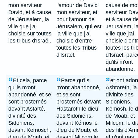
mon serviteur
l'amour de David
cause de mo
David, et à cause
mon serviteur, et
serviteur Dav
de Jérusalem, la
pour l'amour de
et à cause d
ville que j'ai
Jérusalem, qui est
Jerusalem, l
choisie sur toutes
la ville que j'ai
ville que j'ai
les tribus d'Israël.
choisie d'entre
choisie d'ent
toutes les Tribus
toutes les tri
d'Israël.
d'Israel; parc
qu'ils m'ont
abandonne,
Et cela, parce
Parce qu'ils
et ont ador
33
33
33
qu'ils m'ont
m'ont abandonné,
Ashtoreth, la
abandonné, et se
et se sont
divinite des
sont prosternés
prosternés devant
Sidoniens,
devant Astarté,
Hastaroth le dieu
Kemosh, le d
divinité des
des Sidoniens,
de Moab, et
Sidoniens,
devant Kémos le
Milcom, le di
devant Kemosch,
dieu de Moab, et
des fils d'A
dieu de Moab, et
devant Milcom le
et n'ont pas