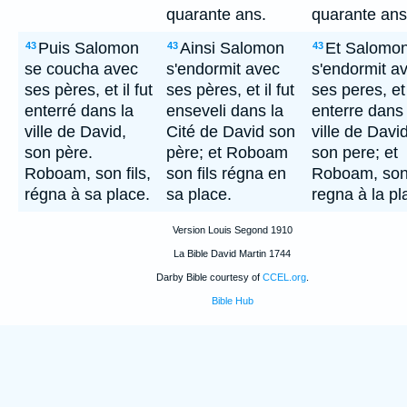
quarante ans.
quarante ans
Puis Salomon
Ainsi Salomon
Et Salomo
43
43
43
se coucha avec
s'endormit avec
s'endormit a
ses pères, et il fut
ses pères, et il fut
ses peres, et
enterré dans la
enseveli dans la
enterre dans 
ville de David,
Cité de David son
ville de David
son père.
père; et Roboam
son pere; et
Roboam, son fils,
son fils régna en
Roboam, son 
régna à sa place.
sa place.
regna à la pl
Version Louis Segond 1910
La Bible David Martin 1744
Darby Bible courtesy of
CCEL.org
.
Bible Hub