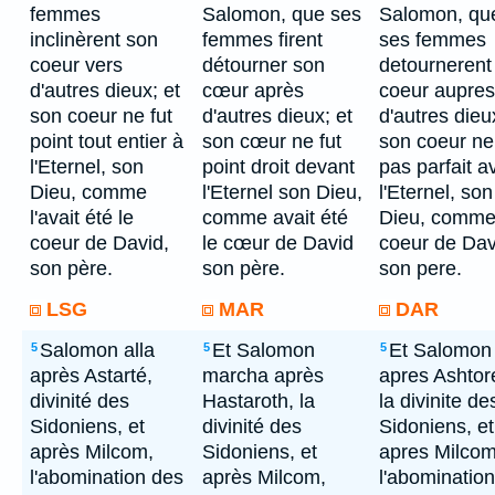
femmes
Salomon, que ses
Salomon, qu
inclinèrent son
femmes firent
ses femmes
coeur vers
détourner son
detournerent
d'autres dieux; et
cœur après
coeur aupres
son coeur ne fut
d'autres dieux; et
d'autres dieu
point tout entier à
son cœur ne fut
son coeur ne 
l'Eternel, son
point droit devant
pas parfait a
Dieu, comme
l'Eternel son Dieu,
l'Eternel, son
l'avait été le
comme avait été
Dieu, comme
coeur de David,
le cœur de David
coeur de Dav
son père.
son père.
son pere.
LSG
MAR
DAR
Salomon alla
Et Salomon
Et Salomon 
5
5
5
après Astarté,
marcha après
apres Ashtor
divinité des
Hastaroth, la
la divinite de
Sidoniens, et
divinité des
Sidoniens, et
après Milcom,
Sidoniens, et
apres Milcom
l'abomination des
après Milcom,
l'abominatio