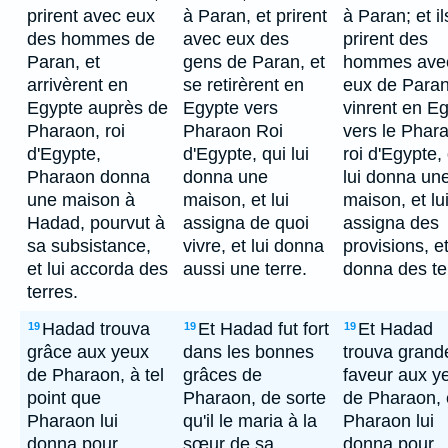
prirent avec eux
à Paran, et prirent
à Paran; et il
des hommes de
avec eux des
prirent des
Paran, et
gens de Paran, et
hommes ave
arrivèrent en
se retirèrent en
eux de Paran
Egypte auprès de
Egypte vers
vinrent en E
Pharaon, roi
Pharaon Roi
vers le Phar
d'Egypte,
d'Egypte, qui lui
roi d'Egypte,
Pharaon donna
donna une
lui donna un
une maison à
maison, et lui
maison, et lu
Hadad, pourvut à
assigna de quoi
assigna des
sa subsistance,
vivre, et lui donna
provisions, et
et lui accorda des
aussi une terre.
donna des te
terres.
Hadad trouva
Et Hadad fut fort
Et Hadad
19
19
19
grâce aux yeux
dans les bonnes
trouva grand
de Pharaon, à tel
grâces de
faveur aux y
point que
Pharaon, de sorte
de Pharaon, e
Pharaon lui
qu'il le maria à la
Pharaon lui
donna pour
sœur de sa
donna pour