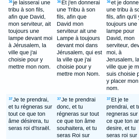
je laisserai une
Et j'en donnerai
et je donne
36
36
36
tribu à son fils,
une Tribu à son
une tribu à s
afin que David,
fils, afin que
fils, afin qu'il 
mon serviteur, ait
David mon
toujours une
toujours une
serviteur ait une
lampe pour
lampe devant moi
Lampe à toujours
David, mon
à Jérusalem, la
devant moi dans
serviteur, de
ville que j'ai
Jérusalem, qui est
moi, à
choisie pour y
la ville que j'ai
Jerusalem, l
mettre mon nom.
choisie pour y
ville que je 
mettre mon Nom.
suis choisie 
y placer mon
nom.
Je te prendrai,
Je te prendrai
Et je te
37
37
37
et tu régneras sur
donc, et tu
prendrai, et t
tout ce que ton
régneras sur tout
regneras sur 
âme désirera, tu
ce que ton âme
ce que ton 
seras roi d'Israël.
souhaitera, et tu
desire, et tu
seras Roi sur
seras roi sur