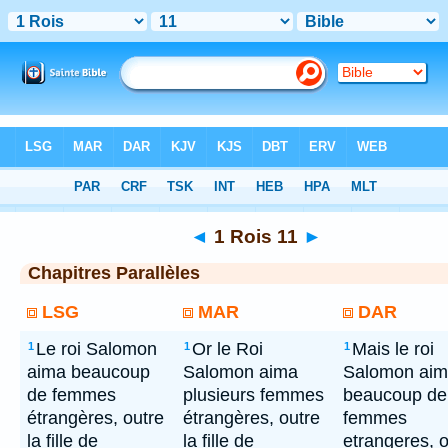
Bible
> 1 Rois 11
◄
1 Rois 11
►
Chapitres Parallèles
LSG
MAR
DAR
Le roi Salomon
Or le Roi
Mais le roi
1
1
1
aima beaucoup
Salomon aima
Salomon ai
de femmes
plusieurs femmes
beaucoup de
étrangères, outre
étrangères, outre
femmes
la fille de
la fille de
etrangeres, o