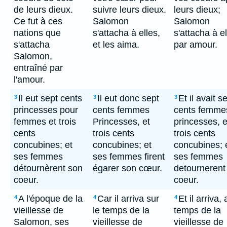
de leurs dieux.
suivre leurs dieux.
leurs dieux;
Ce fut à ces
Salomon
Salomon
nations que
s'attacha à elles,
s'attacha à e
s'attacha
et les aima.
par amour.
Salomon,
entraîné par
l'amour.
Il eut sept cents
Il eut donc sept
Et il avait s
3
3
3
princesses pour
cents femmes
cents femme
femmes et trois
Princesses, et
princesses, e
cents
trois cents
trois cents
concubines; et
concubines; et
concubines; 
ses femmes
ses femmes firent
ses femmes
détournèrent son
égarer son cœur.
detournerent
coeur.
coeur.
A l'époque de la
Car il arriva sur
Et il arriva,
4
4
4
vieillesse de
le temps de la
temps de la
Salomon, ses
vieillesse de
vieillesse de