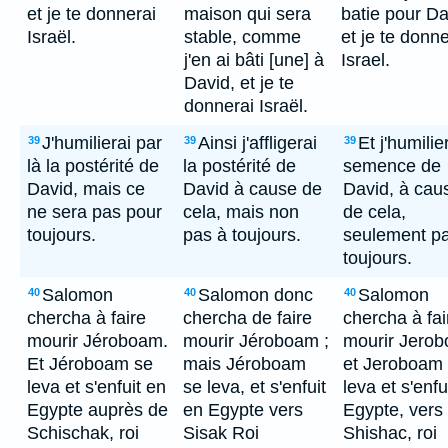
et je te donnerai
maison qui sera
batie pour Da
Israël.
stable, comme
et je te donne
j'en ai bâti [une] à
Israel.
David, et je te
donnerai Israël.
J'humilierai par
Ainsi j'affligerai
Et j'humilie
39
39
39
là la postérité de
la postérité de
semence de
David, mais ce
David à cause de
David, à cau
ne sera pas pour
cela, mais non
de cela,
toujours.
pas à toujours.
seulement p
toujours.
Salomon
Salomon donc
Salomon
40
40
40
chercha à faire
chercha de faire
chercha à fai
mourir Jéroboam.
mourir Jéroboam ;
mourir Jero
Et Jéroboam se
mais Jéroboam
et Jeroboam
leva et s'enfuit en
se leva, et s'enfuit
leva et s'enfu
Egypte auprès de
en Egypte vers
Egypte, vers
Schischak, roi
Sisak Roi
Shishac, roi