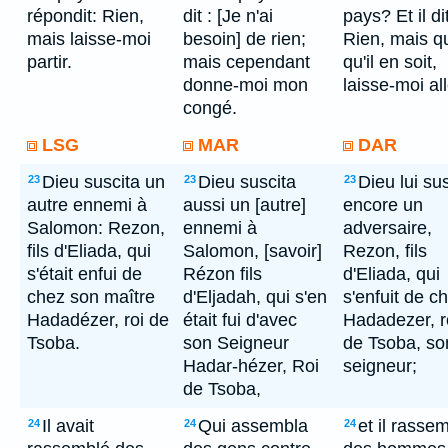
répondit: Rien,
dit : [Je n'ai
pays? Et il dit
mais laisse-moi
besoin] de rien;
Rien, mais q
partir.
mais cependant
qu'il en soit,
donne-moi mon
laisse-moi all
congé.
LSG
MAR
DAR
Dieu suscita un
Dieu suscita
Dieu lui su
23
23
23
autre ennemi à
aussi un [autre]
encore un
Salomon: Rezon,
ennemi à
adversaire,
fils d'Eliada, qui
Salomon, [savoir]
Rezon, fils
s'était enfui de
Rézon fils
d'Eliada, qui
chez son maître
d'Eljadah, qui s'en
s'enfuit de c
Hadadézer, roi de
était fui d'avec
Hadadezer, r
Tsoba.
son Seigneur
de Tsoba, so
Hadar-hézer, Roi
seigneur;
de Tsoba,
Il avait
Qui assembla
et il rasse
24
24
24