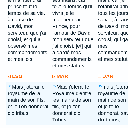
le maintiendrai
ses mains; car
main, car je
prince tout le
tout le temps qu'il
l'etablirai pri
temps de sa vie,
vivra je le
tous les jour
à cause de
maintiendrai
sa vie, à cau
David, mon
Prince, pour
de David, m
serviteur, que j'ai
l'amour de David
serviteur, que
choisi, et qui a
mon serviteur que
choisi, qui ga
observé mes
j'ai choisi, [et] qui
mes
commandements
a gardé mes
commandem
et mes lois.
commandements
et mes statut
et mes statuts.
LSG
MAR
DAR
Mais j'ôterai le
Mais j'ôterai le
mais j'otera
35
35
35
royaume de la
Royaume d'entre
royaume de 
main de son fils,
les mains de son
main de son f
et je t'en donnerai
fils, et je t'en
et je te le
dix tribus;
donnerai dix
donnerai, sav
Tribus.
dix tribus;