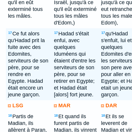
qu'il en eût
Israël, jusqu'à ce
jusqu'à ce qu'
exterminé tous
qu'il eût exterminé
eut retranch
les mâles.
tous les mâles
tous les mal
d'Edom,)
Edom),
Ce fut alors
Hadad s'était
qu'Hadad
17
17
17
qu'Hadad prit la
enfui, avec
s'enfuit, lui et
fuite avec des
quelques
quelques
Edomites,
Iduméens qui
Edomites d'e
serviteurs de son
étaient d'entre les
les serviteur
père, pour se
serviteurs de son
son pere avec
rendre en
père, pour se
pour aller en
Egypte. Hadad
retirer en Egypte;
Egypte; et H
était encore un
et Hadad était
etait un jeun
jeune garçon.
[alors] fort jeune.
garçon.
LSG
MAR
DAR
Partis de
Et quand ils
Et ils se
18
18
18
Madian, ils
furent partis de
leverent de
allèrent à Paran,
Madian, ils vinrent
Madian et vi