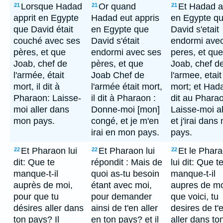
Lorsque Hadad
Or quand
Et Hadad a
21
21
21
apprit en Egypte
Hadad eut appris
en Egypte q
que David était
en Egypte que
David s'etait
couché avec ses
David s'était
endormi ave
pères, et que
endormi avec ses
peres, et que
Joab, chef de
pères, et que
Joab, chef d
l'armée, était
Joab Chef de
l'armee, etait
mort, il dit à
l'armée était mort,
mort; et Had
Pharaon: Laisse-
il dit à Pharaon :
dit au Phara
moi aller dans
Donne-moi [mon]
Laisse-moi al
mon pays.
congé, et je m'en
et j'irai dans
irai en mon pays.
pays.
Et Pharaon lui
Et Pharaon lui
Et le Phar
22
22
22
dit: Que te
répondit : Mais de
lui dit: Que t
manque-t-il
quoi as-tu besoin
manque-t-il
auprès de moi,
étant avec moi,
aupres de mo
pour que tu
pour demander
que voici, tu
désires aller dans
ainsi de t'en aller
desires de t'
ton pays? Il
en ton pays? et il
aller dans to