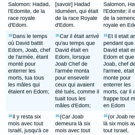
Salomon: Hadad,
[savoir] Hadad
Salomon, Ha
l'Edomite, de la
Iduméen, qui était
l'Edomite: il e
race royale
de la race Royale
de la semen
d'Edom.
d'Edom.
royale en Ed
Dans le temps
Car il était arrivé
Et il etait a
15
15
15
où David battit
qu'au temps que
pendant que
Edom, Joab, chef
David était en
David etait e
de l'armée, étant
Edom, lorsque
Edom et que
monté pour
Joab Chef de
Joab, chef d
enterrer les
l'armée monta
l'armee, etait
morts, tua tous
pour ensevelir
monte pour
les mâles qui
ceux qui avaient
enterrer les
étaient en Edom;
été tués, comme il
morts, car il 
tuait tous les
frappe tout 
mâles d'Edom;
en Edom
il y resta six
(Car Joab
(or Joab re
16
16
16
mois avec tout
demeura là six
là six mois a
Israël, jusqu'à ce
mois avec tout
tout Israel,