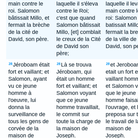
main contre le
laquelle il s'éleva
laquelle il le
roi. Salomon
contre le Roi;
main contre l
bâtissait Millo, et
c'est que quand
roi: Salomon
fermait la brèche
Salomon bâtissait
batissait Millo
de la cité de
Millo, [et] comblait
fermait la br
David, son père.
le creux de la Cité
de la ville de
de David son
David, son p
père;
Jéroboam était
Là se trouva
et Jerobo
28
28
28
fort et vaillant; et
Jéroboam, qui
etait un fort e
Salomon, ayant
était un homme
vaillant hom
vu ce jeune
fort et vaillant; et
et Salomon v
homme à
Salomon voyant
que le jeune
l'oeuvre, lui
que ce jeune
homme faisai
donna la
homme travaillait,
l'ouvrage, et 
surveillance de
le commit sur
preposa sur 
tous les gens de
toute la charge de
le travail de l
corvée de la
la maison de
maison de
maison de
Joseph.
Joseph.