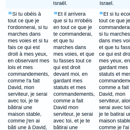
Israël.
Israel.
Si tu obéis à
Et il arrivera
Et si tu ec
38
38
38
tout ce que je
que si tu m'obéis
tout ce que je
t'ordonnerai, si tu
en tout ce que je
commanderai
marches dans
te commanderai,
si tu marches
mes voies et si tu
et que tu
dans mes vo
fais ce qui est
marches dans
et que tu fas
droit à mes yeux,
mes voies, et que
ce qui est dro
en observant mes
tu fasses tout ce
mes yeux, en
lois et mes
qui est droit
gardant mes
commandements,
devant moi, en
statuts et me
comme l'a fait
gardant mes
commandeme
David, mon
statuts et mes
comme a fait
serviteur, je serai
commandements,
David, mon
avec toi, je te
comme a fait
serviteur, alo
bâtirai une
David mon
serai avec toi
maison stable,
serviteur, je serai
je te batirai 
comme j'en ai
avec toi, et je te
maison stabl
bâti une à David,
bâtirai une
comme je l'ai