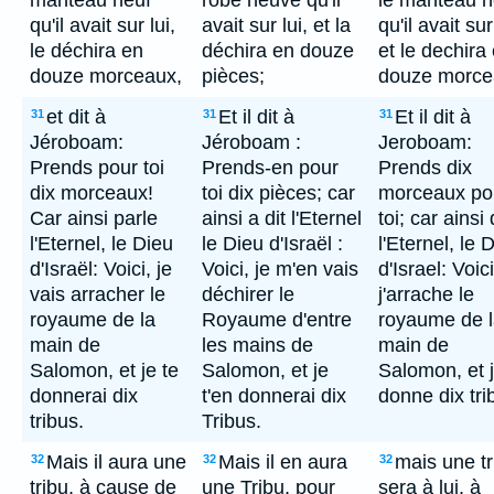
manteau neuf
robe neuve qu'il
le manteau n
qu'il avait sur lui,
avait sur lui, et la
qu'il avait sur
le déchira en
déchira en douze
et le dechira
douze morceaux,
pièces;
douze morce
et dit à
Et il dit à
Et il dit à
31
31
31
Jéroboam:
Jéroboam :
Jeroboam:
Prends pour toi
Prends-en pour
Prends dix
dix morceaux!
toi dix pièces; car
morceaux po
Car ainsi parle
ainsi a dit l'Eternel
toi; car ainsi 
l'Eternel, le Dieu
le Dieu d'Israël :
l'Eternel, le 
d'Israël: Voici, je
Voici, je m'en vais
d'Israel: Voici
vais arracher le
déchirer le
j'arrache le
royaume de la
Royaume d'entre
royaume de 
main de
les mains de
main de
Salomon, et je te
Salomon, et je
Salomon, et j
donnerai dix
t'en donnerai dix
donne dix tri
tribus.
Tribus.
Mais il aura une
Mais il en aura
mais une tr
32
32
32
tribu, à cause de
une Tribu, pour
sera à lui, à