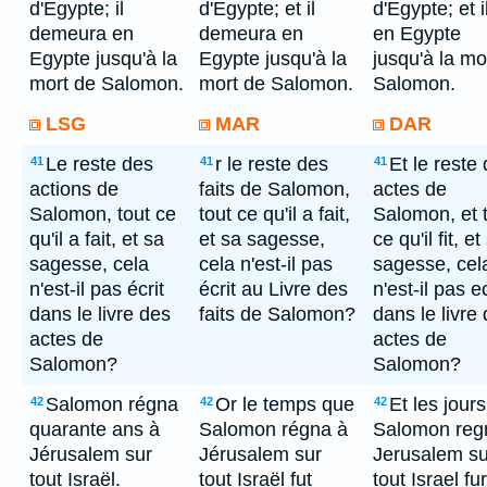
d'Egypte; il
d'Egypte; et il
d'Egypte; et il
demeura en
demeura en
en Egypte
Egypte jusqu'à la
Egypte jusqu'à la
jusqu'à la mo
mort de Salomon.
mort de Salomon.
Salomon.
LSG
MAR
DAR
Le reste des
r le reste des
Et le reste
41
41
41
actions de
faits de Salomon,
actes de
Salomon, tout ce
tout ce qu'il a fait,
Salomon, et 
qu'il a fait, et sa
et sa sagesse,
ce qu'il fit, et
sagesse, cela
cela n'est-il pas
sagesse, cel
n'est-il pas écrit
écrit au Livre des
n'est-il pas ec
dans le livre des
faits de Salomon?
dans le livre
actes de
actes de
Salomon?
Salomon?
Salomon régna
Or le temps que
Et les jour
42
42
42
quarante ans à
Salomon régna à
Salomon reg
Jérusalem sur
Jérusalem sur
Jerusalem su
tout Israël.
tout Israël fut
tout Israel fu