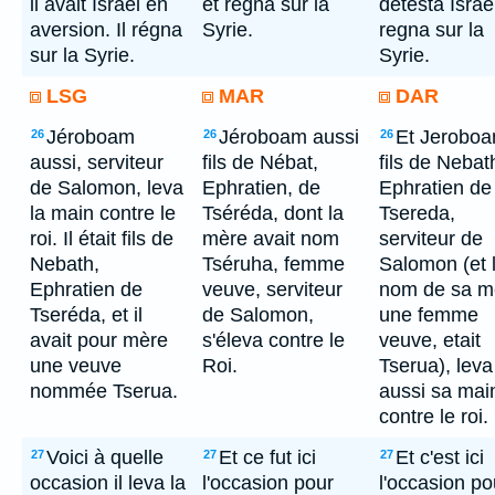
il avait Israël en
et régna sur la
detesta Israel
aversion. Il régna
Syrie.
regna sur la
sur la Syrie.
Syrie.
LSG
MAR
DAR
Jéroboam
Jéroboam aussi
Et Jeroboa
26
26
26
aussi, serviteur
fils de Nébat,
fils de Nebat
de Salomon, leva
Ephratien, de
Ephratien de
la main contre le
Tséréda, dont la
Tsereda,
roi. Il était fils de
mère avait nom
serviteur de
Nebath,
Tséruha, femme
Salomon (et 
Ephratien de
veuve, serviteur
nom de sa m
Tseréda, et il
de Salomon,
une femme
avait pour mère
s'éleva contre le
veuve, etait
une veuve
Roi.
Tserua), leva
nommée Tserua.
aussi sa mai
contre le roi.
Voici à quelle
Et ce fut ici
Et c'est ici
27
27
27
occasion il leva la
l'occasion pour
l'occasion po