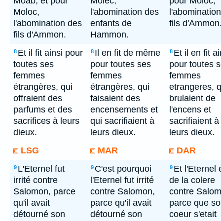
Moab, et pour
Molec,
pour Moloc,
Moloc,
l'abomination des
l'abominatio
l'abomination des
enfants de
fils d'Ammon
fils d'Ammon.
Hammon.
Et il fit ainsi pour
Il en fit de même
Et il en fit a
8
8
8
toutes ses
pour toutes ses
pour toutes 
femmes
femmes
femmes
étrangères, qui
étrangères, qui
etrangeres, q
offraient des
faisaient des
brulaient de
parfums et des
encensements et
l'encens et
sacrifices à leurs
qui sacrifiaient à
sacrifiaient à
dieux.
leurs dieux.
leurs dieux.
LSG
MAR
DAR
L'Eternel fut
C'est pourquoi
Et l'Eternel 
9
9
9
irrité contre
l'Eternel fut irrité
de la colere
Salomon, parce
contre Salomon,
contre Salom
qu'il avait
parce qu'il avait
parce que s
détourné son
détourné son
coeur s'etait