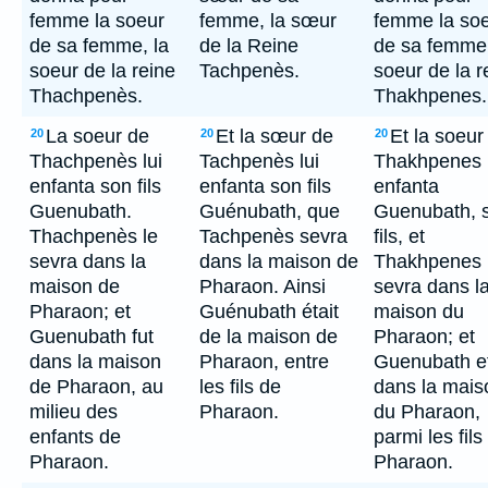
femme la soeur
femme, la sœur
femme la so
de sa femme, la
de la Reine
de sa femme,
soeur de la reine
Tachpenès.
soeur de la r
Thachpenès.
Thakhpenes.
La soeur de
Et la sœur de
Et la soeur
20
20
20
Thachpenès lui
Tachpenès lui
Thakhpenes l
enfanta son fils
enfanta son fils
enfanta
Guenubath.
Guénubath, que
Guenubath, 
Thachpenès le
Tachpenès sevra
fils, et
sevra dans la
dans la maison de
Thakhpenes 
maison de
Pharaon. Ainsi
sevra dans l
Pharaon; et
Guénubath était
maison du
Guenubath fut
de la maison de
Pharaon; et
dans la maison
Pharaon, entre
Guenubath et
de Pharaon, au
les fils de
dans la mais
milieu des
Pharaon.
du Pharaon,
enfants de
parmi les fils
Pharaon.
Pharaon.