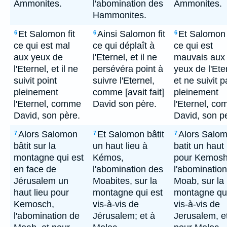
Ammonites.
l'abomination des
Ammonites.
Hammonites.
Et Salomon fit
Ainsi Salomon fit
Et Salomon f
6
6
6
ce qui est mal
ce qui déplaît à
ce qui est
aux yeux de
l'Eternel, et il ne
mauvais aux
l'Eternel, et il ne
persévéra point à
yeux de l'Ete
suivit point
suivre l'Eternel,
et ne suivit p
pleinement
comme [avait fait]
pleinement
l'Eternel, comme
David son père.
l'Eternel, c
David, son père.
David, son p
Alors Salomon
Et Salomon bâtit
Alors Salo
7
7
7
bâtit sur la
un haut lieu à
batit un haut 
montagne qui est
Kémos,
pour Kemosh
en face de
l'abomination des
l'abominatio
Jérusalem un
Moabites, sur la
Moab, sur la
haut lieu pour
montagne qui est
montagne qui
Kemosch,
vis-à-vis de
vis-à-vis de
l'abomination de
Jérusalem; et à
Jerusalem, e