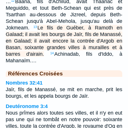
…
Baana, fils d'Achilud, avait Thaanac et
12
Meguiddo, et tout Beth-Schean qui est près de
Tsarthan au-dessous de Jizreel, depuis Beth-
Schean jusqu'à Abel-Mehola, jusqu'au delà de
Jokmeam.
Le fils de Guéber, à Ramoth en
13
Galaad; il avait les bourgs de Jaïr, fils de Manassé,
en Galaad; il avait encore la contrée d'Argob en
Basan, soixante grandes villes à murailles et à
barres d'airain.
Achinadab, fils d'Iddo, à
14
Mahanaïm.…
Références Croisées
Nombres 32:41
Jaïr, fils de Manassé, se mit en marche, prit les
bourgs, et les appela bourgs de Jaïr.
Deutéronome 3:4
Nous prîmes alors toutes ses villes, et il n'y en eut
pas une qui ne tombât en notre pouvoir: soixante
villes, toute la contrée d'Argob, le royaume d'Og en