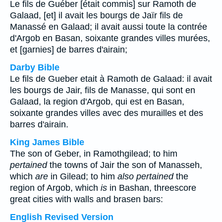
Le fils de Guéber [était commis] sur Ramoth de
Galaad, [et] il avait les bourgs de Jaïr fils de
Manassé en Galaad; il avait aussi toute la contrée
d'Argob en Basan, soixante grandes villes murées,
et [garnies] de barres d'airain;
Darby Bible
Le fils de Gueber etait à Ramoth de Galaad: il avait
les bourgs de Jair, fils de Manasse, qui sont en
Galaad, la region d'Argob, qui est en Basan,
soixante grandes villes avec des murailles et des
barres d'airain.
King James Bible
The son of Geber, in Ramothgilead; to him
pertained
the towns of Jair the son of Manasseh,
which
are
in Gilead; to him
also pertained
the
region of Argob, which
is
in Bashan, threescore
great cities with walls and brasen bars:
English Revised Version