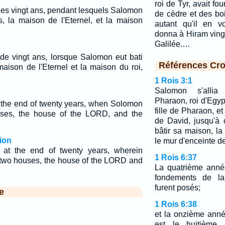
roi de Tyr, avait f
 des vingt ans, pendant lesquels Salomon
de cèdre et des boi
s, la maison de l'Eternel, et la maison
autant qu'il en v
donna à Hiram vingt
Galilée.…
t de vingt ans, lorsque Salomon eut bati
Références Cro
aison de l'Eternel et la maison du roi,
1 Rois 3:1
Salomon s'alli
Pharaon, roi d'Egypt
t the end of twenty years, when Solomon
fille de Pharaon, et
uses, the house of the LORD, and the
de David, jusqu'à 
bâtir sa maison, la
ion
le mur d'enceinte d
at the end of twenty years, wherein
1 Rois 6:37
 two houses, the house of the LORD and
La quatrième anné
fondements de la
furent posés;
e
1 Rois 6:38
et la onzième anné
est le huitième 