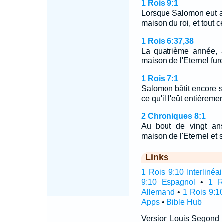
1 Rois 9:1
Lorsque Salomon eut ac
maison du roi, et tout ce 
1 Rois 6:37,38
La quatrième année, 
maison de l'Eternel fu
1 Rois 7:1
Salomon bâtit encore s
ce qu'il l'eût entièrem
2 Chroniques 8:1
Au bout de vingt ans
maison de l'Eternel et 
Links
1 Rois 9:10 Interlinéai
9:10 Espagnol
•
1 R
Allemand
•
1 Rois 9:1
Apps
•
Bible Hub
Version Louis Segond