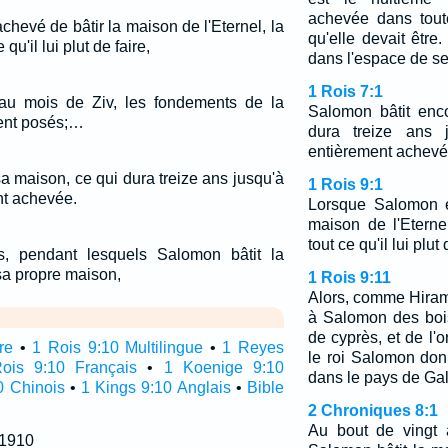
achevée dans toute
hevé de bâtir la maison de l'Eternel, la
qu'elle devait être
qu'il lui plut de faire,
dans l'espace de se
1 Rois 7:1
au mois de Ziv, les fondements de la
Salomon bâtit enc
rent posés;…
dura treize ans j
entièrement achevé
a maison, ce qui dura treize ans jusqu'à
1 Rois 9:1
ent achevée.
Lorsque Salomon e
maison de l'Eterne
tout ce qu'il lui plut 
, pendant lesquels Salomon bâtit la
sa propre maison,
1 Rois 9:11
Alors, comme Hiram, 
à Salomon des boi
de cyprès, et de l'or
re
•
1 Rois 9:10 Multilingue
•
1 Reyes
le roi Salomon don
ois 9:10 Français
•
1 Koenige 9:10
dans le pays de Gal
0 Chinois
•
1 Kings 9:10 Anglais
•
Bible
2 Chroniques 8:1
Au bout de vingt 
 1910