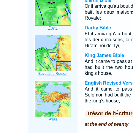
Martin Bible
Or il arriva qu'au bout
bâtit les deux maison
Royale;
Darby Bible
Et il arriva qu'au bou
les deux maisons, la m
Hiram, roi de Tyr,
King James Bible
And it came to pass a
had built the two ho
king's house,
English Revised Vers
And it came to pass 
Solomon had built the
the king's house,
Trésor de l'Écritur
at the end of twenty