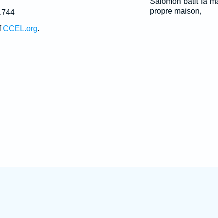
Salomon bâtit la ma
propre maison,
1744
f
CCEL.org
.