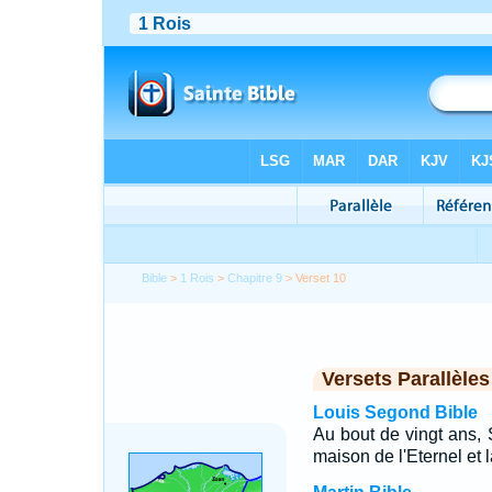
Bible
>
1 Rois
>
Chapitre 9
> Verset 10
Versets Parallèles
Louis Segond Bible
Au bout de vingt ans, 
maison de l'Eternel et 