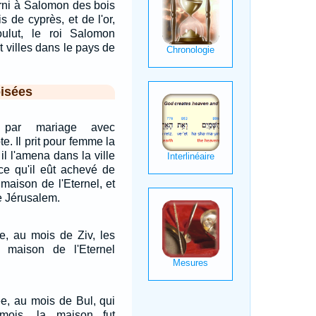
ourni à Salomon des bois
s de cyprès, et de l'or,
oulut, le roi Salomon
 villes dans le pays de
isées
a par mariage avec
e. Il prit pour femme la
 il l'amena dans la ville
ce qu'il eût achevé de
 maison de l'Eternel, et
e Jérusalem.
e, au mois de Ziv, les
 maison de l'Eternel
e, au mois de Bul, qui
mois, la maison fut