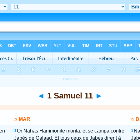
◄
1 Samuel 11
►
MAR
D
 en
Or Nahas Hammonite monta, et se campa contre
Na
1
1
Jabés de Galaad. Et tous ceux de Jabés dirent à
Jab