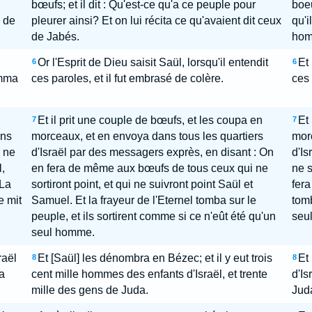
bœufs; et il dit : Qu'est-ce qu'a ce peuple pour
boeu
x de
pleurer ainsi? Et on lui récita ce qu'avaient dit ceux
qu'i
de Jabés.
hom
Or l'Esprit de Dieu saisit Saül, lorsqu'il entendit
Et 
6
6
amma
ces paroles, et il fut embrasé de colère.
ces 
Et il prit une couple de bœufs, et les coupa en
Et 
7
7
ans
morceaux, et en envoya dans tous les quartiers
morc
e ne
d'Israël par des messagers exprès, en disant : On
d'Is
,
en fera de même aux bœufs de tous ceux qui ne
ne s
 La
sortiront point, et qui ne suivront point Saül et
fera
e mit
Samuel. Et la frayeur de l'Eternel tomba sur le
tomb
peuple, et ils sortirent comme si ce n'eût été qu'un
seu
seul homme.
raël
Et [Saül] les dénombra en Bézec; et il y eut trois
Et
8
8
a
cent mille hommes des enfants d'Israël, et trente
d'Is
mille des gens de Juda.
Juda