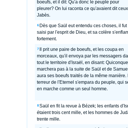
boeufs, et il dit: Qu'a donc le peuple pour
pleurer? On lui raconta ce qu'avaient dit ceu
Jabès.
Dès que Saül eut entendu ces choses, il fut
6
saisi par l'esprit de Dieu, et sa colère s'enfl
fortement.
Il prit une paire de boeufs, et les coupa en
7
morceaux, qu'il envoya par les messagers d
tout le territoire d'Israël, en disant: Quiconqu
marchera pas à la suite de Saül et de Samuel
aura ses boeufs traités de la même manière.
terreur de l'Eternel s'empara du peuple, qui s
en marche comme un seul homme.
Saül en fit la revue à Bézek; les enfants d'Is
8
étaient trois cent mille, et les hommes de Jud
trente mille.