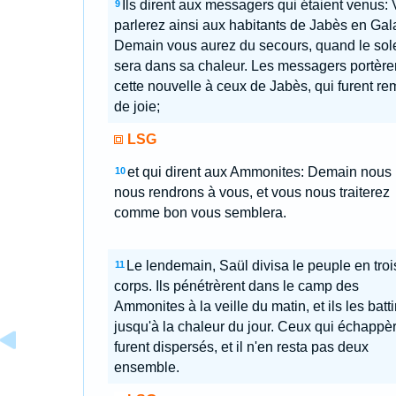
Ils dirent aux messagers qui étaient venus:
9
parlerez ainsi aux habitants de Jabès en Gal
Demain vous aurez du secours, quand le sole
sera dans sa chaleur. Les messagers portère
cette nouvelle à ceux de Jabès, qui furent re
de joie;
LSG
et qui dirent aux Ammonites: Demain nous
10
nous rendrons à vous, et vous nous traiterez
comme bon vous semblera.
Le lendemain, Saül divisa le peuple en troi
11
corps. Ils pénétrèrent dans le camp des
Ammonites à la veille du matin, et ils les batti
jusqu'à la chaleur du jour. Ceux qui échappè
furent dispersés, et il n'en resta pas deux
ensemble.