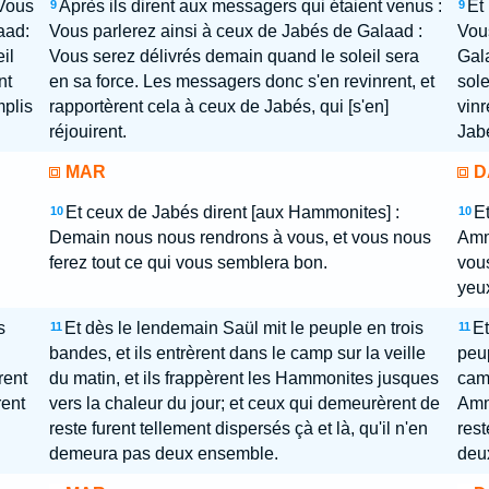
 Vous
Après ils dirent aux messagers qui étaient venus :
Et
9
9
aad:
Vous parlerez ainsi à ceux de Jabés de Galaad :
Vou
il
Vous serez délivrés demain quand le soleil sera
Gal
nt
en sa force. Les messagers donc s'en revinrent, et
sole
mplis
rapportèrent cela à ceux de Jabés, qui [s'en]
vinr
réjouirent.
Jabe
MAR
D
Et ceux de Jabés dirent [aux Hammonites] :
E
10
10
Demain nous nous rendrons à vous, et vous nous
Amm
ferez tout ce qui vous semblera bon.
vous
yeu
s
Et dès le lendemain Saül mit le peuple en trois
Et
11
11
bandes, et ils entrèrent dans le camp sur la veille
peup
rent
du matin, et ils frappèrent les Hammonites jusques
camp
rent
vers la chaleur du jour; et ceux qui demeurèrent de
Ammo
reste furent tellement dispersés çà et là, qu'il n'en
rest
demeura pas deux ensemble.
deu