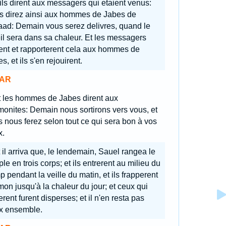
 ils dirent aux messagers qui etaient venus:
s direz ainsi aux hommes de Jabes de
aad: Demain vous serez delivres, quand le
il sera dans sa chaleur. Et les messagers
ent et rapporterent cela aux hommes de
s, et ils s'en rejouirent.
AR
t les hommes de Jabes dirent aux
onites: Demain nous sortirons vers vous, et
 nous ferez selon tout ce qui sera bon à vos
x.
 il arriva que, le lendemain, Sauel rangea le
le en trois corps; et ils entrerent au milieu du
 pendant la veille du matin, et ils frapperent
n jusqu'à la chaleur du jour; et ceux qui
erent furent disperses; et il n'en resta pas
x ensemble.