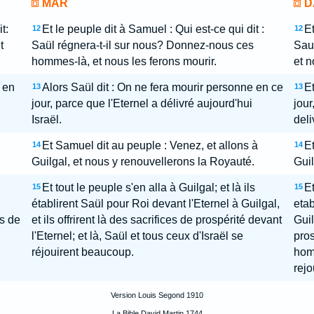
MAR
D
t:
Et le peuple dit à Samuel : Qui est-ce qui dit :
Et
12
12
t
Saül régnera-t-il sur nous? Donnez-nous ces
Saue
hommes-là, et nous les ferons mourir.
et n
 en
Alors Saül dit : On ne fera mourir personne en ce
Et
13
13
jour, parce que l'Eternel a délivré aujourd'hui
jour
Israël.
deli
Et Samuel dit au peuple : Venez, et allons à
Et
14
14
Guilgal, et nous y renouvellerons la Royauté.
Guil
Et tout le peuple s'en alla à Guilgal; et là ils
Et
15
15
établirent Saül pour Roi devant l'Eternel à Guilgal,
etab
ns de
et ils offrirent là des sacrifices de prospérité devant
Guil
l'Eternel; et là, Saül et tous ceux d'Israël se
pros
réjouirent beaucoup.
homm
rejo
Version Louis Segond 1910
La Bible David Martin 1744