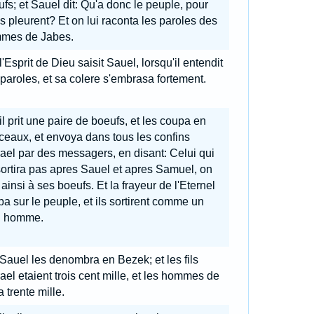
fs; et Sauel dit: Qu'a donc le peuple, pour
ls pleurent? Et on lui raconta les paroles des
mes de Jabes.
l'Esprit de Dieu saisit Sauel, lorsqu'il entendit
paroles, et sa colere s'embrasa fortement.
il prit une paire de boeufs, et les coupa en
eaux, et envoya dans tous les confins
rael par des messagers, en disant: Celui qui
ortira pas apres Sauel et apres Samuel, on
 ainsi à ses boeufs. Et la frayeur de l'Eternel
a sur le peuple, et ils sortirent comme un
l homme.
 Sauel les denombra en Bezek; et les fils
rael etaient trois cent mille, et les hommes de
 trente mille.