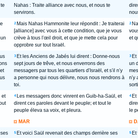
 te
Nahas : Traite alliance avec nous, et nous te
dire
servirons.
nous
Je
Mais Nahas Hammonite leur répondit : Je traiterai
Nak
2
2
[alliance] avec vous à cette condition, que je vous
vous
 un
crève à tous l'œil droit, et que je mette cela pour
et q
opprobre sur tout Israël.
ous
Et les Anciens de Jabés lui dirent : Donne-nous
Et
3
3
ions
sept jours de trêve, et nous enverrons des
un d
et
messagers par tous les quartiers d'Israël, et s'il n'y
mess
ous
a personne qui nous délivre, nous nous rendrons à
n'y 
toi.
sort
 et
Les messagers donc vinrent en Guib-ha-Saül, et
Et
4
4
out
dirent ces paroles devant le peuple; et tout le
dire
peuple éleva sa voix, et pleura.
le p
MAR
D
 ses
Et voici Saül revenait des champs derrière ses
Et
5
5