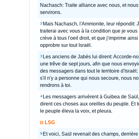
Nachasch: Traite alliance avec nous, et nous
servirons.
Mais Nachasch, l'Ammonite, leur répondit: 
2
traiterai avec vous à la condition que je vous
crève à tous l'oeil droit, et que j'imprime ainsi
opprobre sur tout Israël.
Les anciens de Jabès lui dirent: Accorde-n
3
une trêve de sept jours, afin que nous envoy
des messagers dans tout le territoire d'Israël; 
s'il n'y a personne qui nous secoure, nous n
rendrons à toi.
Les messagers arrivèrent à Guibea de Saül,
4
dirent ces choses aux oreilles du peuple. Et t
le peuple éleva la voix, et pleura.
LSG
Et voici, Saül revenait des champs, derrière
5