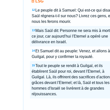
LSG
Le peuple dit à Samuel: Qui est-ce qui disai
12
Saül régnera-t-il sur nous? Livrez ces gens, e
nous les ferons mourir.
Mais Saül dit: Personne ne sera mis à mort
13
ce jour, car aujourd'hui l'Eternel a opéré une
délivrance en Israël.
Et Samuel dit au peuple: Venez, et allons à
14
Guilgal, pour y confirmer la royauté.
Tout le peuple se rendit à Guilgal, et ils
15
établirent Saül pour roi, devant l'Eternel, à
Guilgal. Là, ils offrirent des sacrifices d'actio
grâces devant l'Eternel; et là, Saül et tous les
hommes d'Israël se livrèrent à de grandes
réjouissances.