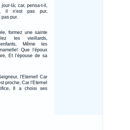
jour-là; car, pensa-t-il,
, il n'est pas pur,
t pas pur.
le, formez une sainte
lez les vieillards,
enfants, Même les
mamelle! Que l'époux
re, Et l'épouse de sa
eigneur, l'Eternel! Car
est proche, Car l'Eternel
ifice, Il a choisi ses