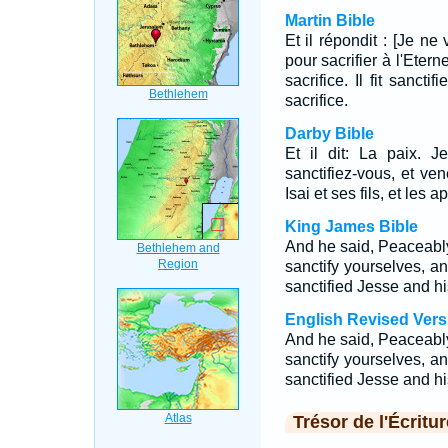
Martin Bible
Et il répondit : [Je ne
pour sacrifier à l'Eter
sacrifice. Il fit sanctif
sacrifice.
Darby Bible
Et il dit: La paix. J
sanctifiez-vous, et ven
Isai et ses fils, et les 
King James Bible
And he said, Peaceably
sanctify yourselves, a
sanctified Jesse and hi
English Revised Vers
And he said, Peaceably
sanctify yourselves, a
sanctified Jesse and hi
Trésor de l'Écritur