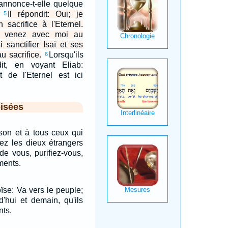
 annonce-t-elle quelque
?
Il répondit: Oui; je
5
n sacrifice à l'Eternel.
et venez avec moi au
si sanctifier Isaï et ses
 au sacrifice.
Lorsqu'ils
6
dit, en voyant Eliab:
nt de l'Eternel est ici
isées
son et à tous ceux qui
tez les dieux étrangers
de vous, purifiez-vous,
ments.
oïse: Va vers le peuple;
rd'hui et demain, qu'ils
nts.