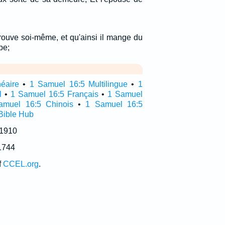
ouve soi-même, et qu'ainsi il mange du
pe;
néaire
•
1 Samuel 16:5 Multilingue
•
1
l
•
1 Samuel 16:5 Français
•
1 Samuel
amuel 16:5 Chinois
•
1 Samuel 16:5
Bible Hub
 1910
1744
f
CCEL.org
.