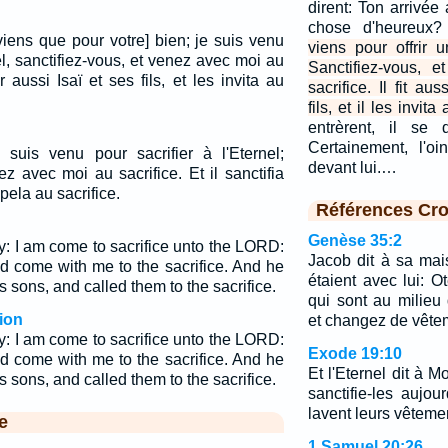
dirent: Ton arrivée
chose d'heureux
 viens que pour votre] bien; je suis venu
viens pour offrir u
nel, sanctifiez-vous, et venez avec moi au
Sanctifiez-vous, 
ier aussi Isaï et ses fils, et les invita au
sacrifice. Il fit aus
fils, et il les invita
entrèrent, il se 
Certainement, l'oi
e suis venu pour sacrifier à l'Eternel;
devant lui.…
ez avec moi au sacrifice. Et il sanctifia
appela au sacrifice.
Références Cro
Genèse 35:2
: I am come to sacrifice unto the LORD:
Jacob dit à sa mai
nd come with me to the sacrifice. And he
étaient avec lui: O
s sons, and called them to the sacrifice.
qui sont au milieu 
ion
et changez de vête
: I am come to sacrifice unto the LORD:
Exode 19:10
nd come with me to the sacrifice. And he
Et l'Eternel dit à M
s sons, and called them to the sacrifice.
sanctifie-les aujou
lavent leurs vêteme
e
1 Samuel 20:26