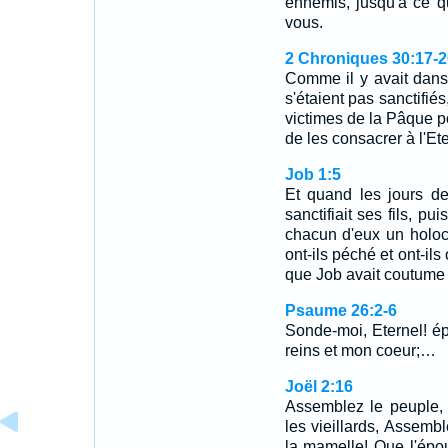
ennemis, jusqu'à ce qu
vous.
2 Chroniques 30:17-2
Comme il y avait dan
s'étaient pas sanctifié
victimes de la Pâque po
de les consacrer à l'Et
Job 1:5
Et quand les jours de
sanctifiait ses fils, pu
chacun d'eux un holoca
ont-ils péché et ont-ils
que Job avait coutume d
Psaume 26:2-6
Sonde-moi, Eternel! é
reins et mon coeur;…
Joël 2:16
Assemblez le peuple,
les vieillards, Assemb
la mamelle! Que l'épo