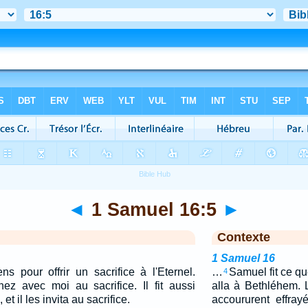
◄
1 Samuel 16:5
►
Contexte
1 Samuel 16
ens pour offrir un sacrifice à l'Eternel.
…
Samuel fit ce que 
4
nez avec moi au sacrifice. Il fit aussi
alla à Bethléhem. 
, et il les invita au sacrifice.
accoururent effray