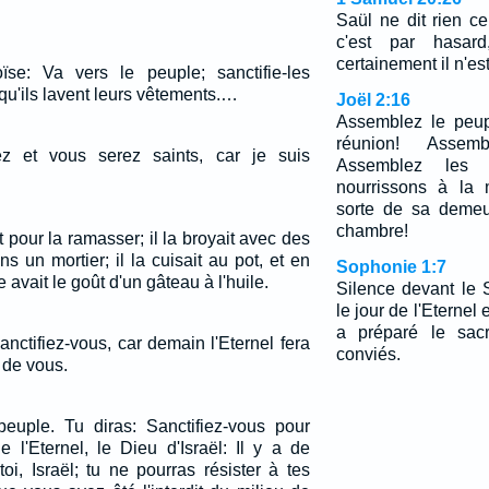
Saül ne dit rien ce 
c'est par hasard
certainement il n'es
ïse: Va vers le peuple; sanctifie-les
qu'ils lavent leurs vêtements.…
Joël 2:16
Assemblez le peup
réunion! Assemb
ez et vous serez saints, car je suis
Assemblez les 
nourrissons à la 
sorte de sa demeu
chambre!
 pour la ramasser; il la broyait avec des
ns un mortier; il la cuisait au pot, et en
Sophonie 1:7
e avait le goût d'un gâteau à l'huile.
Silence devant le S
le jour de l'Eternel 
a préparé le sacr
nctifiez-vous, car demain l'Eternel fera
conviés.
 de vous.
 peuple. Tu diras: Sanctifiez-vous pour
e l'Eternel, le Dieu d'Israël: Il y a de
 toi, Israël; tu ne pourras résister à tes