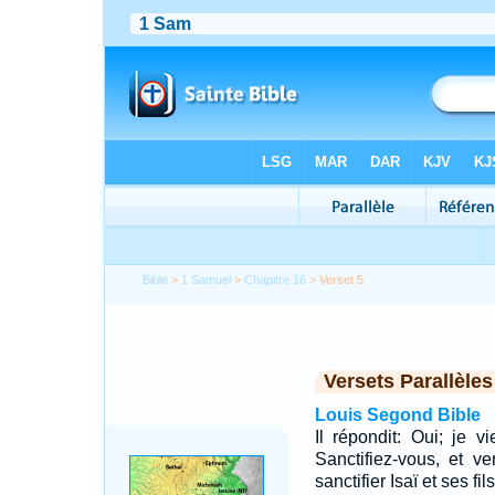
Bible
>
1 Samuel
>
Chapitre 16
> Verset 5
Versets Parallèles
Louis Segond Bible
Il répondit: Oui; je vi
Sanctifiez-vous, et ve
sanctifier Isaï et ses fils