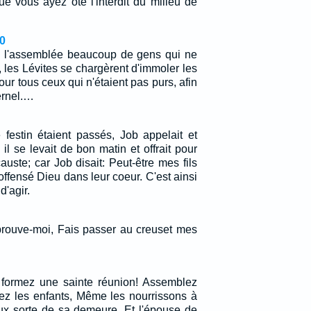
e vous ayez ôté l'interdit du milieu de
0
s l'assemblée beaucoup de gens qui ne
s, les Lévites se chargèrent d'immoler les
ur tous ceux qui n'étaient pas purs, afin
ernel.…
 festin étaient passés, Job appelait et
is il se levait de bon matin et offrait pour
uste; car Job disait: Peut-être mes fils
 offensé Dieu dans leur coeur. C'est ainsi
'agir.
prouve-moi, Fais passer au creuset mes
 formez une sainte réunion! Assemblez
lez les enfants, Même les nourrissons à
ux sorte de sa demeure, Et l'épouse de