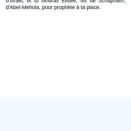
d'Israël; et tu oindras Elisée, fils de Schaphath,
d'Abel-Mehola, pour prophète à ta place.