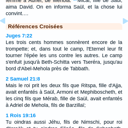
femme à Adriel, de Mehola.
Mical, fille de Saül,
aima David. On en informa Saül, et la chose lui
convint.…
Références Croisées
Juges 7:22
Les trois cents hommes sonnèrent encore de la
trompette; et, dans tout le camp, l'Eternel leur fit
tourner l'épée les uns contre les autres. Le camp
s'enfuit jusqu'à Beth-Schitta vers Tseréra, jusqu'au
bord d'Abel-Mehola près de Tabbath.
2 Samuel 21:8
Mais le roi prit les deux fils que Ritspa, fille d'Ajja,
avait enfantés à Saül, Armoni et Mephiboscheth, et
les cinq fils que Mérab, fille de Saül, avait enfantés
à Adriel de Mehola, fils de Barzillaï;
1 Rois 19:16
Tu oindras aussi Jéhu, fils de Nimschi, pour roi