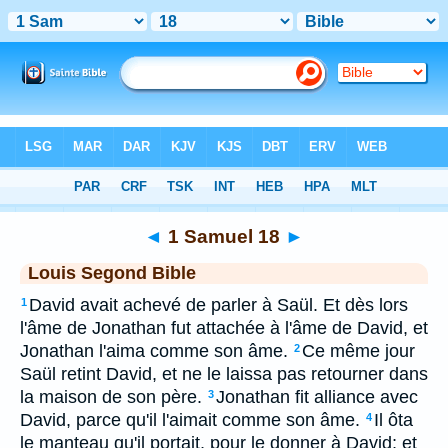
Bible
>
LSG
> 1 Samuel 18
◄
1 Samuel 18
►
Louis Segond Bible
David avait achevé de parler à Saül. Et dès lors
1
l'âme de Jonathan fut attachée à l'âme de David, et
Jonathan l'aima comme son âme.
Ce même jour
2
Saül retint David, et ne le laissa pas retourner dans
la maison de son père.
Jonathan fit alliance avec
3
David, parce qu'il l'aimait comme son âme.
Il ôta
4
le manteau qu'il portait, pour le donner à David; et