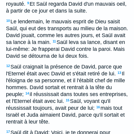
royauté.
Et Saül regarda David d'un mauvais oeil,
9
à partir de ce jour et dans la suite.
Le lendemain, le mauvais esprit de Dieu saisit
10
Saül, qui eut des transports au milieu de la maison.
David jouait, comme les autres jours, et Saül avait
sa lance à la main.
Saül leva sa lance, disant en
11
lui-même: Je frapperai David contre la paroi. Mais
David se détourna de lui deux fois.
Saül craignait la présence de David, parce que
12
l'Eternel était avec David et s'était retiré de lui.
Il
13
l'éloigna de sa personne, et il l'établit chef de mille
hommes. David sortait et rentrait à la tête du
peuple;
il réussissait dans toutes ses entreprises,
14
et l'Eternel était avec lui.
Saül, voyant qu'il
15
réussissait toujours, avait peur de lui;
mais tout
16
Israël et Juda aimaient David, parce qu'il sortait et
rentrait à leur tête.
Saül dit à David: Voici, je te donnerai pour
17