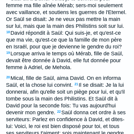
femme ma fille aînée Mérab; sers-moi seulement
avec vaillance, et soutiens les guerres de l'Eternel.
Or Saül se disait: Je ne veux pas mettre la main
sur lui, mais que la main des Philistins soit sur lui.
David répondit à Saül: Qui suis-je, et qu'est-ce
18
que ma vie, qu'est-ce que la famille de mon père
en Israël, pour que je devienne le gendre du roi?
Lorsque arriva le temps où Mérab, fille de Saül,
19
devait être donnée à David, elle fut donnée pour
femme à Adriel, de Mehola.
Mical, fille de Saül, aima David. On en informa
20
Saül, et la chose lui convint.
Il se disait: Je la lui
21
donnerai, afin qu'elle soit un piège pour lui, et qu'il
tombe sous la main des Philistins. Et Saül dit à
David pour la seconde fois: Tu vas aujourd'hui
devenir mon gendre.
Saül donna cet ordre à ses
22
serviteurs: Parlez en confidence à David, et dites-
lui: Voici, le roi est bien disposé pour toi, et tous
ses serviteurs t'aiment; sois maintenant le gendre