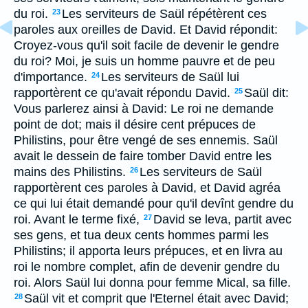
du roi.
Les serviteurs de Saül répétèrent ces
23
paroles aux oreilles de David. Et David répondit:
Croyez-vous qu'il soit facile de devenir le gendre
du roi? Moi, je suis un homme pauvre et de peu
d'importance.
Les serviteurs de Saül lui
24
rapportèrent ce qu'avait répondu David.
Saül dit:
25
Vous parlerez ainsi à David: Le roi ne demande
point de dot; mais il désire cent prépuces de
Philistins, pour être vengé de ses ennemis. Saül
avait le dessein de faire tomber David entre les
mains des Philistins.
Les serviteurs de Saül
26
rapportèrent ces paroles à David, et David agréa
ce qui lui était demandé pour qu'il devînt gendre du
roi. Avant le terme fixé,
David se leva, partit avec
27
ses gens, et tua deux cents hommes parmi les
Philistins; il apporta leurs prépuces, et en livra au
roi le nombre complet, afin de devenir gendre du
roi. Alors Saül lui donna pour femme Mical, sa fille.
Saül vit et comprit que l'Eternel était avec David;
28