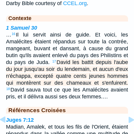
Darby Bible courtesy of
CCEL.org
.
Contexte
1 Samuel 30
…
Il lui servit ainsi de guide. Et voici, les
16
Amalécites étaient répandus sur toute la contrée,
mangeant, buvant et dansant, à cause du grand
butin qu'ils avaient enlevé du pays des Philistins et
du pays de Juda.
David les battit depuis l'aube
17
du jour jusqu'au soir du lendemain, et aucun d'eux
n'échappa, excepté quatre cents jeunes hommes
qui montèrent sur des chameaux et s'enfuirent.
David sauva tout ce que les Amalécites avaient
18
pris, et il délivra aussi ses deux femmes.…
Références Croisées
Juges 7:12
Madian, Amalek, et tous les fils de l'Orient, étaient
répandus dans la vallée comme une multitude de