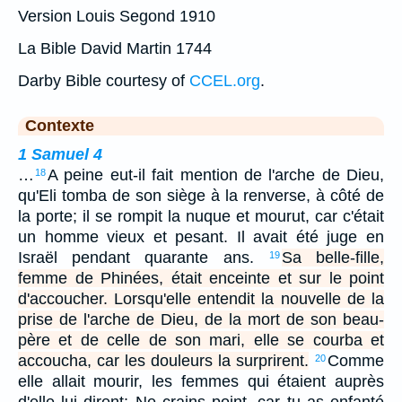
Version Louis Segond 1910
La Bible David Martin 1744
Darby Bible courtesy of
CCEL.org
.
Contexte
1 Samuel 4
…
A peine eut-il fait mention de l'arche de Dieu,
18
qu'Eli tomba de son siège à la renverse, à côté de
la porte; il se rompit la nuque et mourut, car c'était
un homme vieux et pesant. Il avait été juge en
Israël pendant quarante ans.
Sa belle-fille,
19
femme de Phinées, était enceinte et sur le point
d'accoucher. Lorsqu'elle entendit la nouvelle de la
prise de l'arche de Dieu, de la mort de son beau-
père et de celle de son mari, elle se courba et
accoucha, car les douleurs la surprirent.
Comme
20
elle allait mourir, les femmes qui étaient auprès
d'elle lui dirent: Ne crains point, car tu as enfanté