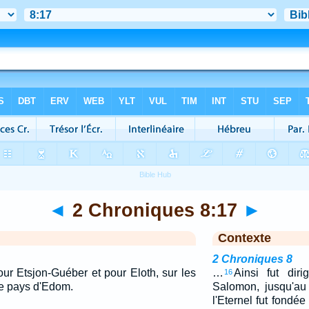
◄
2 Chroniques 8:17
►
Contexte
2 Chroniques 8
our Etsjon-Guéber et pour Eloth, sur les
…
Ainsi fut diri
16
le pays d'Edom.
Salomon, jusqu'au
l'Eternel fut fondée