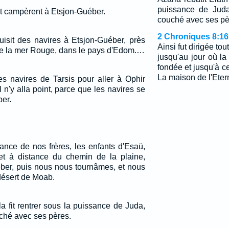
puissance de Juda
 et campèrent à Etsjon-Guéber.
couché avec ses pè
2 Chroniques 8:16
uisit des navires à Etsjon-Guéber, près
Ainsi fut dirigée to
 de la mer Rouge, dans le pays d'Edom.…
jusqu'au jour où la
fondée et jusqu'à ce
La maison de l'Eter
es navires de Tarsis pour aller à Ophir
l n'y alla point, parce que les navires se
ber.
nce de nos frères, les enfants d'Esaü,
 et à distance du chemin de la plaine,
éber, puis nous nous tournâmes, et nous
désert de Moab.
 la fit rentrer sous la puissance de Juda,
uché avec ses pères.