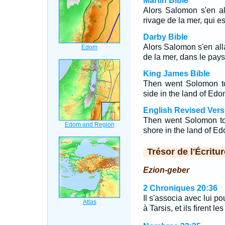
Martin Bible
Alors Salomon s'en al
rivage de la mer, qui e
Darby Bible
Alors Salomon s'en alla
de la mer, dans le pay
King James Bible
Then went Solomon to
side in the land of Edo
English Revised Vers
Then went Solomon to 
shore in the land of E
Trésor de l'Écritur
Ezion-geber
2 Chroniques 20:36
Il s'associa avec lui po
à Tarsis, et ils firent l