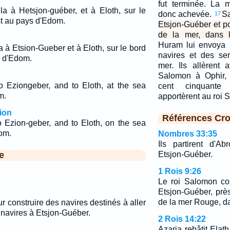
fut terminée. La m
la à Hetsjon-guéber, et à Eloth, sur le
donc achevée.
Sa
17
st au pays d'Edom.
Etsjon-Guéber et po
de la mer, dans 
Huram lui envoya 
 à Etsion-Gueber et à Eloth, sur le bord
navires et des ser
s d'Edom.
mer. Ils allèrent 
Salomon à Ophir, e
 Eziongeber, and to Eloth, at the sea
cent cinquante t
m.
apportèrent au roi 
ion
Références Cro
Ezion-geber, and to Eloth, on the sea
dom.
Nombres 33:35
Ils partirent d'A
e
Etsjon-Guéber.
1 Rois 9:26
Le roi Salomon con
Etsjon-Guéber, près
de la mer Rouge, d
ur construire des navires destinés à aller
es navires à Etsjon-Guéber.
2 Rois 14:22
Azaria rebâtit Elath 