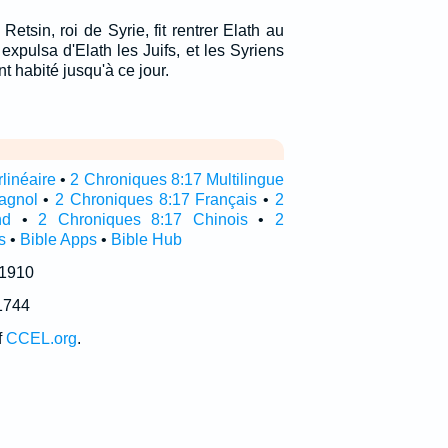
tsin, roi de Syrie, fit rentrer Elath au
 expulsa d'Elath les Juifs, et les Syriens
nt habité jusqu'à ce jour.
linéaire
•
2 Chroniques 8:17 Multilingue
agnol
•
2 Chroniques 8:17 Français
•
2
nd
•
2 Chroniques 8:17 Chinois
•
2
s
•
Bible Apps
•
Bible Hub
 1910
1744
f
CCEL.org
.