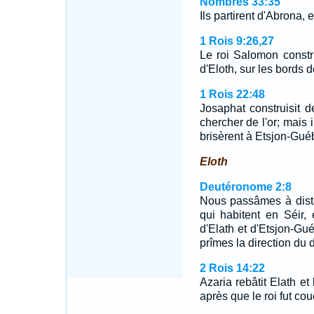
Nombres 33:35
Ils partirent d'Abrona,
1 Rois 9:26,27
Le roi Salomon constr
d'Eloth, sur les bords
1 Rois 22:48
Josaphat construisit d
chercher de l'or; mais i
brisèrent à Etsjon-Gué
Eloth
Deutéronome 2:8
Nous passâmes à dista
qui habitent en Séir,
d'Elath et d'Etsjon-Gu
prîmes la direction du 
2 Rois 14:22
Azaria rebâtit Elath et
après que le roi fut co