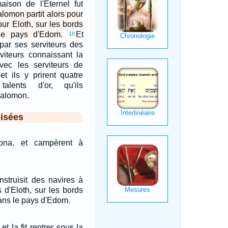
aison de l'Eternel fut
lomon partit alors pour
ur Eloth, sur les bords
le pays d'Edom.
Et
18
par ses serviteurs des
viteurs connaissant la
avec les serviteurs de
t ils y prirent quatre
alents d'or, qu'ils
Salomon.
isées
brona, et campèrent à
struisit des navires à
 d'Eloth, sur les bords
ans le pays d'Edom.
et la fit rentrer sous la