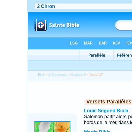
Bible
>
2 Chroniques
>
Chapitre 8
> Verset 17
Versets Parallèles
Louis Segond Bible
Salomon partit alors p
bords de la mer, dans 