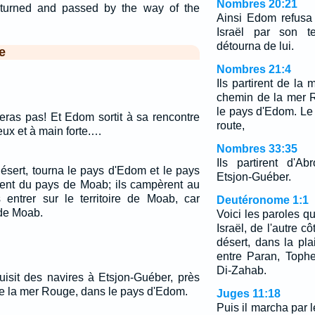
Nombres 20:21
turned and passed by the way of the
Ainsi Edom refusa
Israël par son te
détourna de lui.
e
Nombres 21:4
Ils partirent de la
chemin de la mer 
le pays d'Edom. Le
seras pas! Et Edom sortit à sa rencontre
route,
ux et à main forte.…
Nombres 33:35
Ils partirent d'A
désert, tourna le pays d'Edom et le pays
Etsjon-Guéber.
rient du pays de Moab; ils campèrent au
 entrer sur le territoire de Moab, car
Deutéronome 1:1
 de Moab.
Voici les paroles q
Israël, de l'autre c
désert, dans la pla
entre Paran, Tophe
Di-Zahab.
uisit des navires à Etsjon-Guéber, près
 de la mer Rouge, dans le pays d'Edom.
Juges 11:18
Puis il marcha par l