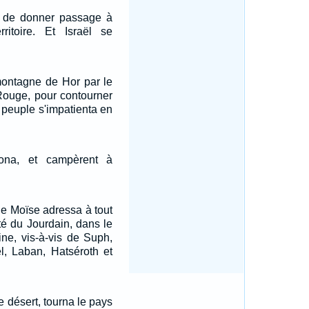
 de donner passage à
rritoire. Et Israël se
 montagne de Hor par le
Rouge, pour contourner
 peuple s'impatienta en
brona, et campèrent à
ue Moïse adressa à tout
ôté du Jourdain, dans le
ine, vis-à-vis de Suph,
l, Laban, Hatséroth et
e désert, tourna le pays