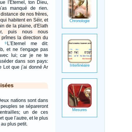
e l'Eternel, ton Dieu,
n'as manqué de rien.
istance de nos frères,
qui habitent en Séir, et
n de la plaine, d'Elath
ber, puis nous nous
 prîmes la direction du
L'Eternel me dit:
9
b, et ne t'engage pas
ec lui; car je ne te
osséder dans son pays:
e Lot que j'ai donné Ar
isées
: Deux nations sont dans
x peuples se sépareront
entrailles; un de ces
t que l'autre, et le plus
au plus petit.