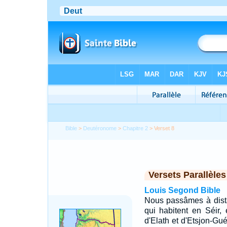
Bible
>
Deutéronome
>
Chapitre 2
> Verset 8
Versets Parallèles
Louis Segond Bible
Nous passâmes à dista
qui habitent en Séir,
d'Elath et d'Etsjon-Gu