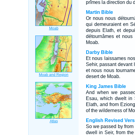
prîmes la direction du 
Martin Bible
Or nous nous détournâ
qui demeuraient en Sé
depuis Elath, et depu
détournâmes et nous 
Moab.
Darby Bible
Et nous laissames nos f
Sehir, passant devant l
et nous nous tournam
desert de Moab.
King James Bible
And when we passed b
Esau, which dwelt in 
Elath, and from Ezion
of the wilderness of M
English Revised Vers
So we passed by from o
dwell in Seir, from th