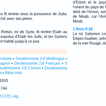
d'Edom et le pay
l'orient du pays de
delà de l'Arnon, sans
 la fit rentrer sous la puissance de Juda,
de Moab, car l'Arn
uché avec ses pères.
Moab.
1 Rois 9:26
tsin, roi de Syrie, fit rentrer Elath au
Le roi Salomon con
 expulsa d'Elath les Juifs, et les Syriens
Etsjon-Guéber, près
nt habité jusqu'à ce jour.
de la mer Rouge, d
inéaire
•
Deutéronome 2:8 Multilingue
•
pagnol
•
Deutéronome 2:8 Français
•
5
eutéronome 2:8 Chinois
•
Deuteronomy
s
•
Bible Hub
 1910
1744
f
CCEL.org
.