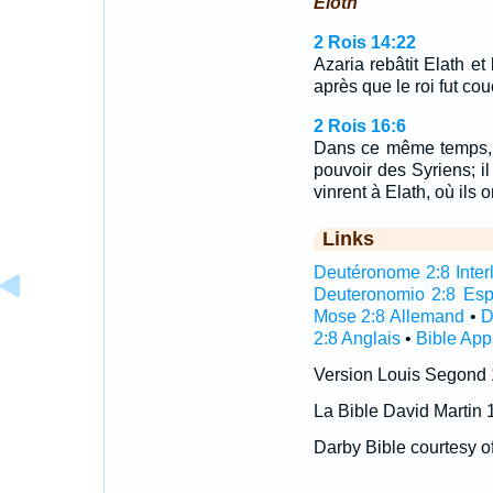
Eloth
2 Rois 14:22
Azaria rebâtit Elath et
après que le roi fut co
2 Rois 16:6
Dans ce même temps, Re
pouvoir des Syriens; il
vinrent à Elath, où ils o
Links
Deutéronome 2:8 Interl
Deuteronomio 2:8 Es
Mose 2:8 Allemand
•
D
2:8 Anglais
•
Bible App
Version Louis Segond
La Bible David Martin 
Darby Bible courtesy o