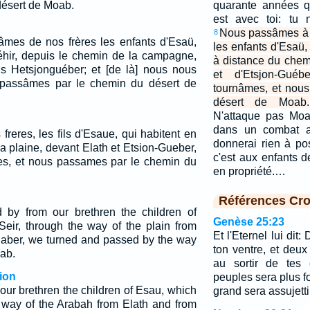
désert de Moab.
quarante années qu
est avec toi: tu 
Nous passâmes à d
8
mes de nos frères les enfants d'Esaü,
les enfants d'Esaü, 
hir, depuis le chemin de la campagne,
à distance du chemi
is Hetsjonguéber; et [de là] nous nous
et d'Etsjon-Gué
passâmes par le chemin du désert de
tournâmes, et nous
désert de Moab.
N'attaque pas Moa
dans un combat av
reres, les fils d'Esaue, qui habitent en
donnerai rien à p
a plaine, devant Elath et Etsion-Gueber,
c'est aux enfants d
es, et nous passames par le chemin du
en propriété.…
Références Cro
y from our brethren the children of
Genèse 25:23
Seir, through the way of the plain from
Et l'Eternel lui dit
gaber, we turned and passed by the way
ton ventre, et deu
oab.
au sortir de tes 
ion
peuples sera plus for
ur brethren the children of Esau, which
grand sera assujetti 
e way of the Arabah from Elath and from