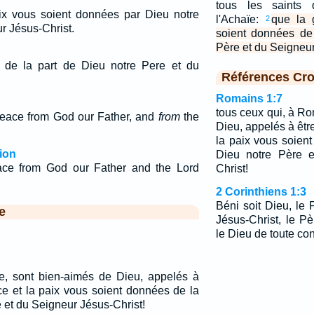
tous les saints 
ix vous soient données par Dieu notre
l'Achaïe:
que la 
2
ur Jésus-Christ.
soient données de
Père et du Seigneur
 de la part de Dieu notre Pere et du
Références Cro
Romains 1:7
tous ceux qui, à R
eace from God our Father, and
from
the
Dieu, appelés à être
la paix vous soien
ion
Dieu notre Père e
ce from God our Father and the Lord
Christ!
2 Corinthiens 1:3
Béni soit Dieu, le
e
Jésus-Christ, le P
le Dieu de toute con
e, sont bien-aimés de Dieu, appelés à
âce et la paix vous soient données de la
e et du Seigneur Jésus-Christ!