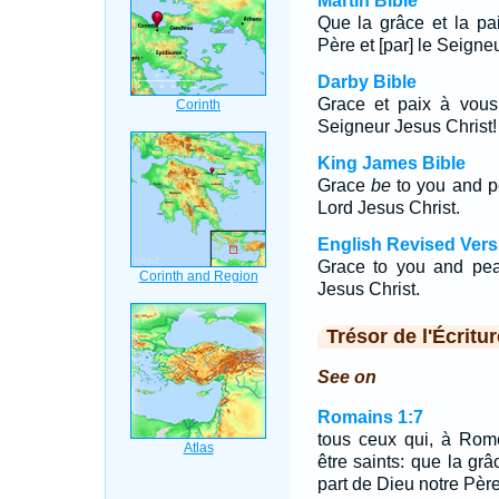
Martin Bible
Que la grâce et la pa
Père et [par] le Seigne
Darby Bible
Grace et paix à vous
Seigneur Jesus Christ!
King James Bible
Grace
be
to you and p
Lord Jesus Christ.
English Revised Vers
Grace to you and pea
Jesus Christ.
Trésor de l'Écritur
See on
Romains 1:7
tous ceux qui, à Rom
être saints: que la gr
part de Dieu notre Pèr