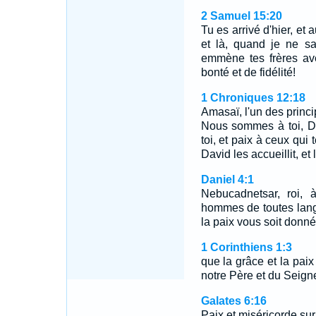
2 Samuel 15:20
Tu es arrivé d'hier, et 
et là, quand je ne s
emmène tes frères ave
bonté et de fidélité!
1 Chroniques 12:18
Amasaï, l'un des principa
Nous sommes à toi, Davi
toi, et paix à ceux qui 
David les accueillit, et
Daniel 4:1
Nebucadnetsar, roi, 
hommes de toutes langu
la paix vous soit don
1 Corinthiens 1:3
que la grâce et la pai
notre Père et du Seign
Galates 6:16
Paix et miséricorde sur 