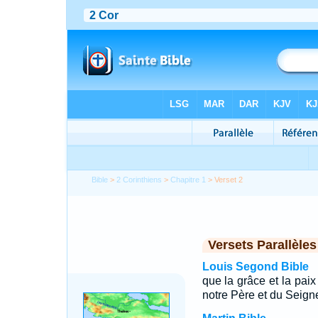
Bible
>
2 Corinthiens
>
Chapitre 1
> Verset 2
Versets Parallèles
Louis Segond Bible
que la grâce et la pai
notre Père et du Seign