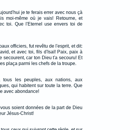
aujourd'hui je te ferais errer avec nous çà
ais moi-même où je vais! Retourne, et
c toi. Que l'Eternel use envers toi de
ux officiers, fut revêtu de l'esprit, et dit:
d, et avec toi, fils d'Isaï! Paix, paix à
te secourent, car ton Dieu t'a secouru! Et
 les plaça parmi les chefs de la troupe.
à tous les peuples, aux nations, aux
es, qui habitent sur toute la terre. Que
née avec abondance!
x vous soient données de la part de Dieu
eur Jésus-Christ!
tous ceux qui suivront cette règle, et sur