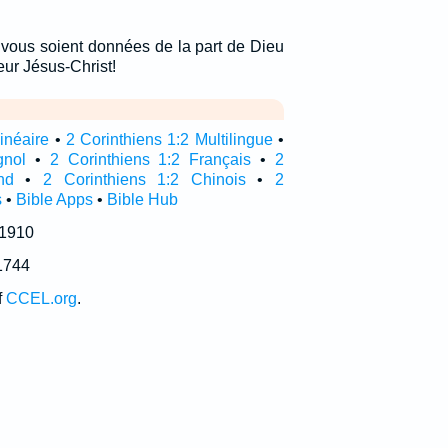
x vous soient données de la part de Dieu
eur Jésus-Christ!
linéaire
•
2 Corinthiens 1:2 Multilingue
•
gnol
•
2 Corinthiens 1:2 Français
•
2
nd
•
2 Corinthiens 1:2 Chinois
•
2
s
•
Bible Apps
•
Bible Hub
 1910
1744
f
CCEL.org
.