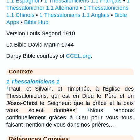
1:1 Espagnol
•
1 Thessaloniciens 1:1 Français
•
1
Thessalonicher 1:1 Allemand
•
1 Thessaloniciens
1:1 Chinois
•
1 Thessalonians 1:1 Anglais
•
Bible
Apps
•
Bible Hub
Version Louis Segond 1910
La Bible David Martin 1744
Darby Bible courtesy of
CCEL.org
.
Contexte
1 Thessaloniciens 1
Paul, et Silvain, et Timothée, à l'Eglise des
1
Thessaloniciens, qui est en Dieu le Père et en
Jésus-Christ le Seigneur: que la grâce et la paix
vous soient données!
Nous rendons
2
continuellement grâces à Dieu pour vous tous,
faisant mention de vous dans nos prières,…
Références Croisées