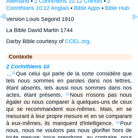
Allemand
•
2 Corinthiens 10:12 Chinois
•
2
Corinthians 10:12 Anglais
•
Bible Apps
•
Bible Hub
Version Louis Segond 1910
La Bible David Martin 1744
Darby Bible courtesy of
CCEL.org
.
Contexte
2 Corinthiens 10
…
Que celui qui parle de la sorte considère que
11
tels nous sommes en paroles dans nos lettres,
étant absents, tels aussi nous sommes dans nos
actes, étant présents.
Nous n'osons pas nous
12
égaler ou nous comparer à quelques-uns de ceux
qui se recommandent eux-mêmes. Mais, en se
mesurant à leur propre mesure et en se comparant
à eux-mêmes, ils manquent d'intelligence.
Pour
13
nous, nous ne voulons pas nous glorifier hors de
toute mesure; nous prendrons, au contraire, pour