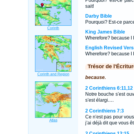
Pourquoi? est-ce par
sait!
Darby Bible
Pourquoi? Est-ce parce
King James Bible
Wherefore? because I 
English Revised Vers
Wherefore? because I 
Trésor de l'Écritur
because.
2 Corinthiens 6:11,12
Notre bouche s'est ouv
s'est élargi.…
2 Corinthiens 7:3
Ce n'est pas pour vous
j'ai déjà dit que vous ê
2 Corinthiens 12:15