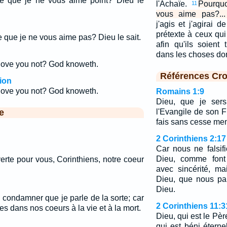
ce que je ne vous aime point? Dieu le
l'Achaïe.
Pourquo
11
vous aime pas?...
j'agis et j'agirai d
prétexte à ceux qui
 que je ne vous aime pas? Dieu le sait.
afin qu'ils soient
dans les choses dont
love you not? God knoweth.
Références Cro
ion
love you not? God knoweth.
Romains 1:9
Dieu, que je ser
e
l'Evangile de son F
fais sans cesse men
2 Corinthiens 2:17
Car nous ne falsif
Dieu, comme font 
erte pour vous, Corinthiens, notre coeur
avec sincérité, ma
Dieu, que nous pa
Dieu.
 condamner que je parle de la sorte; car
2 Corinthiens 11:3
tes dans nos coeurs à la vie et à la mort.
Dieu, qui est le Pè
qui est béni éterne