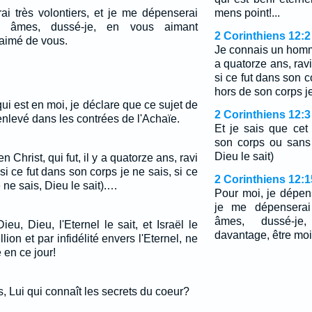
ai très volontiers, et je me dépenserai
mens point!...
 âmes, dussé-je, en vous aimant
2 Corinthiens 12:2
aimé de vous.
Je connais un homme 
a quatorze ans, ravi
si ce fut dans son co
hors de son corps je
qui est en moi, je déclare que ce sujet de
2 Corinthiens 12:3
enlevé dans les contrées de l'Achaïe.
Et je sais que ce
son corps ou sans
Dieu le sait)
Christ, qui fut, il y a quatorze ans, ravi
si ce fut dans son corps je ne sais, si ce
2 Corinthiens 12:1
 ne sais, Dieu le sait).…
Pour moi, je dépens
je me dépensera
âmes, dussé-j
ieu, Dieu, l'Eternel le sait, et Israël le
davantage, être mo
llion et par infidélité envers l'Eternel, ne
 en ce jour!
s, Lui qui connaît les secrets du coeur?