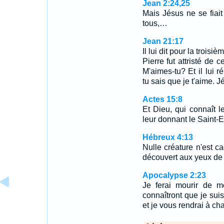
Jean 2:24,25
Mais Jésus ne se fiait 
tous,…
Jean 21:17
Il lui dit pour la trois
Pierre fut attristé de ce
M'aimes-tu? Et il lui r
tu sais que je t'aime. J
Actes 15:8
Et Dieu, qui connaît 
leur donnant le Saint-
Hébreux 4:13
Nulle créature n'est ca
découvert aux yeux de 
Apocalypse 2:23
Je ferai mourir de mo
connaîtront que je suis
et je vous rendrai à c