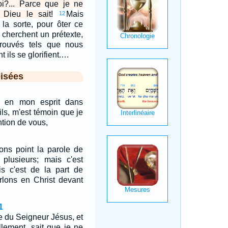
i?... Parce que je ne
 Dieu le sait!
Mais
12
e la sorte, pour ôter ce
 cherchent un prétexte,
 trouvés tels que nous
 ils se glorifient.…
isées
s en mon esprit dans
ils, m'est témoin que je
tion de vous,
ions point la parole de
plusieurs; mais c'est
is c'est de la part de
rlons en Christ devant
1
re du Seigneur Jésus, et
llement, sait que je ne