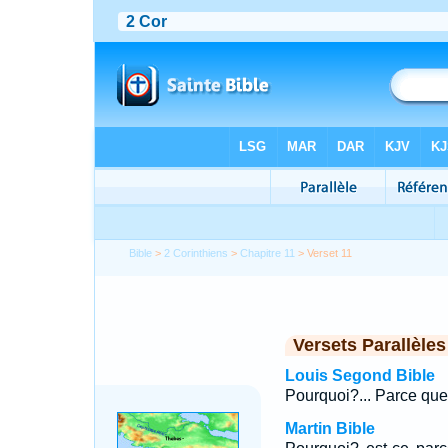
Bible
>
2 Corinthiens
>
Chapitre 11
> Verset 11
Versets Parallèles
Louis Segond Bible
Pourquoi?... Parce que 
Martin Bible