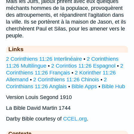
Mais les Juifs, jaloux prirent avec eux quelques
méchants hommes de la populace, provoquèrent
des attroupements, et répandirent l'agitation dans
la ville. Ils se portèrent à la maison de Jason, et ils
cherchèrent Paul et Silas, pour les amener vers le
peuple.
Links
2 Corinthiens 11:26 Interlinéaire
•
2 Corinthiens
11:26 Multilingue
•
2 Corintios 11:26 Espagnol
•
2
Corinthiens 11:26 Français
•
2 Korinther 11:26
Allemand
•
2 Corinthiens 11:26 Chinois
•
2
Corinthians 11:26 Anglais
•
Bible Apps
•
Bible Hub
Version Louis Segond 1910
La Bible David Martin 1744
Darby Bible courtesy of
CCEL.org
.
Contexte