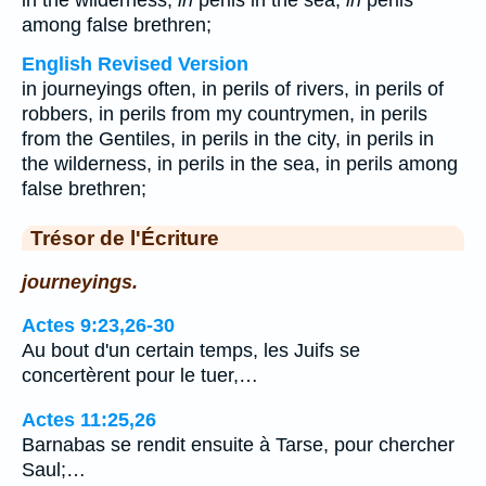
in the wilderness,
in
perils in the sea,
in
perils
among false brethren;
English Revised Version
in journeyings often, in perils of rivers, in perils of
robbers, in perils from my countrymen, in perils
from the Gentiles, in perils in the city, in perils in
the wilderness, in perils in the sea, in perils among
false brethren;
Trésor de l'Écriture
journeyings.
Actes 9:23,26-30
Au bout d'un certain temps, les Juifs se
concertèrent pour le tuer,…
Actes 11:25,26
Barnabas se rendit ensuite à Tarse, pour chercher
Saul;…