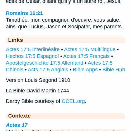
édits de César, disant qu'il y a un autre roi, Jésus.
Romains 16:21
Timothée, mon compagnon d'oeuvre, vous salue,
ainsi que Lucius, Jason et Sosipater, mes parents.
Links
Actes 17:5 Interlinéaire
•
Actes 17:5 Multilingue
•
Hechos 17:5 Espagnol
•
Actes 17:5 Français
•
Apostelgeschichte 17:5 Allemand
•
Actes 17:5
Chinois
•
Acts 17:5 Anglais
•
Bible Apps
•
Bible Hub
Version Louis Segond 1910
La Bible David Martin 1744
Darby Bible courtesy of
CCEL.org
.
Contexte
Actes 17