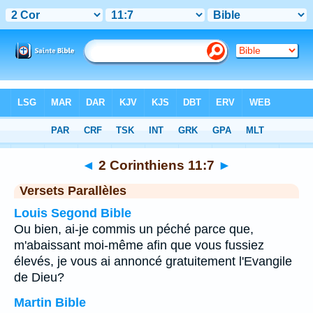
Bible
>
2 Corinthiens
>
Chapitre 11
> Verset 7
◄
2 Corinthiens 11:7
►
Versets Parallèles
Louis Segond Bible
Ou bien, ai-je commis un péché parce que,
m'abaissant moi-même afin que vous fussiez
élevés, je vous ai annoncé gratuitement l'Evangile
de Dieu?
Martin Bible