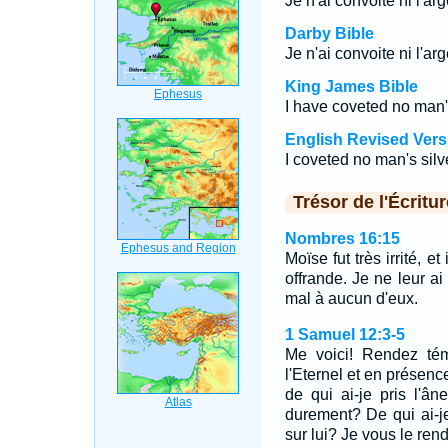
Je n'ai convoité ni l'arg
Darby Bible
Je n'ai convoite ni l'arg
King James Bible
I have coveted no man's 
English Revised Vers
I coveted no man's silve
Trésor de l'Écritur
Nombres 16:15
Moïse fut très irrité, et
offrande. Je ne leur ai
mal à aucun d'eux.
1 Samuel 12:3-5
Me voici! Rendez té
l'Eternel et en présence
de qui ai-je pris l'âne
durement? De qui ai-j
sur lui? Je vous le ren