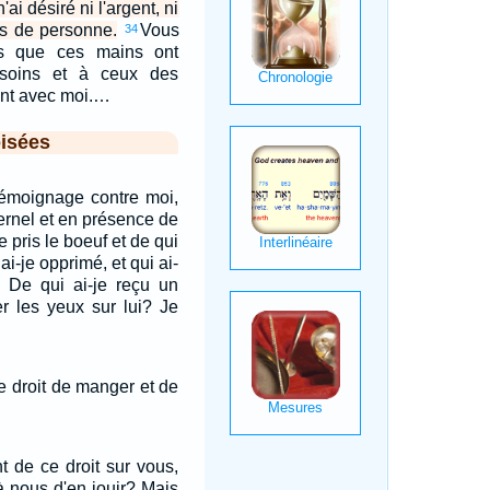
n'ai désiré ni l'argent, ni
nts de personne.
Vous
34
s que ces mains ont
soins et à ceux des
ent avec moi.…
isées
témoignage contre moi,
ernel et en présence de
e pris le boeuf et de qui
 ai-je opprimé, et qui ai-
? De qui ai-je reçu un
er les yeux sur lui? Je
e droit de manger et de
nt de ce droit sur vous,
 à nous d'en jouir? Mais