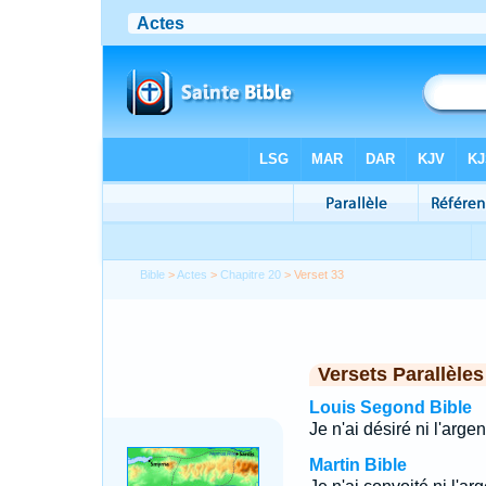
Bible
>
Actes
>
Chapitre 20
> Verset 33
Versets Parallèles
Louis Segond Bible
Je n'ai désiré ni l'arge
Martin Bible