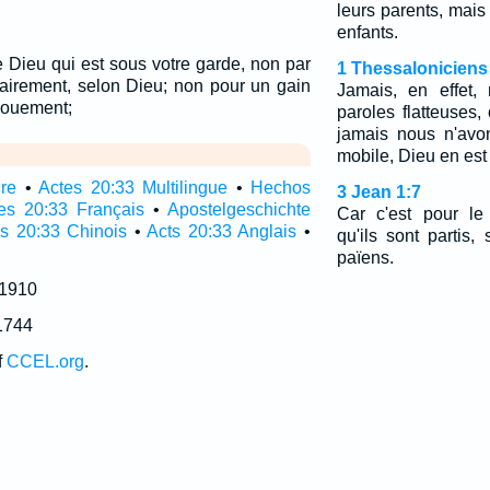
leurs parents, mais
enfants.
 Dieu qui est sous votre garde, non par
1 Thessaloniciens
tairement, selon Dieu; non pour un gain
Jamais, en effet,
vouement;
paroles flatteuses
jamais nous n'avo
mobile, Dieu en est
ire
•
Actes 20:33 Multilingue
•
Hechos
3 Jean 1:7
es 20:33 Français
•
Apostelgeschichte
Car c'est pour le
s 20:33 Chinois
•
Acts 20:33 Anglais
•
qu'ils sont partis,
païens.
 1910
1744
f
CCEL.org
.