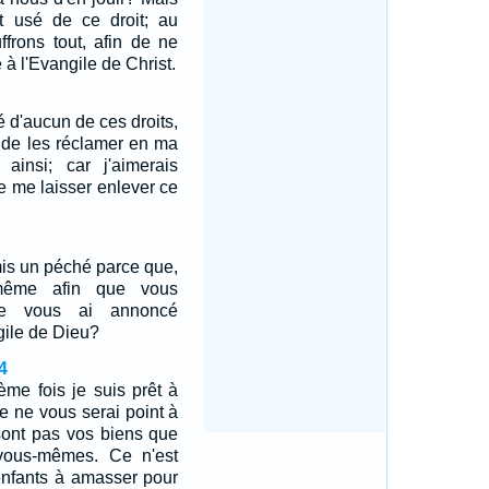
t usé de ce droit; au
ffrons tout, afin de ne
 à l'Evangile de Christ.
é d'aucun de ces droits,
n de les réclamer en ma
 ainsi; car j'aimerais
e me laisser enlever ce
mis un péché parce que,
-même afin que vous
 je vous ai annoncé
gile de Dieu?
4
ième fois je suis prêt à
je ne vous serai point à
sont pas vos biens que
 vous-mêmes. Ce n'est
 enfants à amasser pour