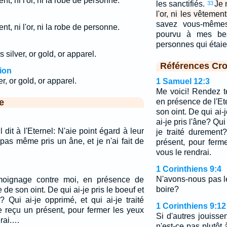
ent, ni l'or, ni la robe de personne.
les sanctifiés.
Je 
33
l'or, ni les vêteme
savez vous-même
ent, ni l'or, ni la robe de personne.
pourvu à mes be
personnes qui étai
silver, or gold, or apparel.
Références Cro
ion
r, or gold, or apparel.
1 Samuel 12:3
Me voici! Rendez 
e
en présence de l'Et
son oint. De qui ai-j
ai-je pris l'âne? Qui
 il dit à l'Eternel: N'aie point égard à leur
je traité durement
 pas même pris un âne, et je n'ai fait de
présent, pour ferm
vous le rendrai.
1 Corinthiens 9:4
N'avons-nous pas l
moignage contre moi, en présence de
boire?
 de son oint. De qui ai-je pris le boeuf et
? Qui ai-je opprimé, et qui ai-je traité
1 Corinthiens 9:12
e reçu un présent, pour fermer les yeux
Si d'autres jouisse
drai.…
n'est-ce pas plutôt