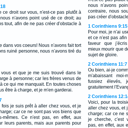
nous n'avons poin
,18
contraire, nous sou
e ce droit sur vous, n'est-ce pas plutôt à
pas créer d'obstacle
 nous n'avons point usé de ce droit; au
ns tout, afin de ne pas créer d'obstacle à
1 Corinthiens 9:15
Pour moi, je n'ai us
et ce n'est pas afi
faveur que j'écris
dans vos coeurs! Nous n'avons fait tort
mieux mourir que d
ns ruiné personne, nous n'avons tiré du
sujet de gloire.
2 Corinthiens 11:7
Ou bien, ai-je com
z vous et que je me suis trouvé dans le
m'abaissant moi
harge à personne; car les frères venus de
fussiez élevés,
à ce qui me manquait. En toutes choses
gratuitement l'Evan
s être à charge, et je m'en garderai.
2 Corinthiens 12:1
7
Voici, pour la trois
 fois je suis prêt à aller chez vous, et je
aller chez vous, et 
charge; car ce ne sont pas vos biens que
charge; car ce ne 
us-mêmes. Ce n'est pas, en effet, aux
je cherche, c'est
r leurs parents, mais aux parents pour
pas, en effet, aux